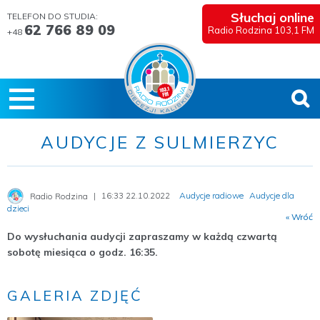
Słuchaj online
TELEFON DO STUDIA:
62 766 89 09
Radio Rodzina 103,1 FM
+48
AUDYCJE Z SULMIERZYC
16:33 22.10.2022
Audycje radiowe
Audycje dla
Radio Rodzina
dzieci
« Wróć
Do wysłuchania audycji zapraszamy w każdą czwartą
sobotę miesiąca o godz. 16:35.
GALERIA ZDJĘĆ