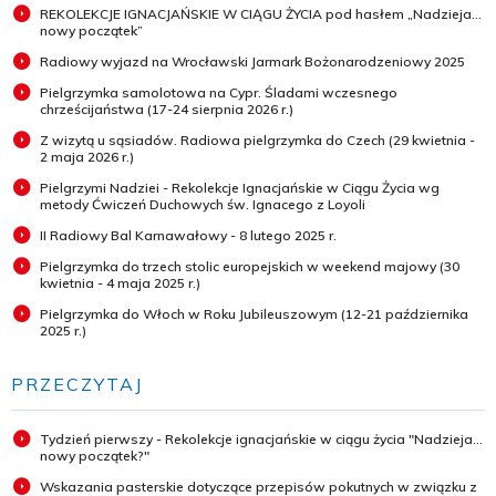
REKOLEKCJE IGNACJAŃSKIE W CIĄGU ŻYCIA pod hasłem „Nadzieja...
nowy początek”
Radiowy wyjazd na Wrocławski Jarmark Bożonarodzeniowy 2025
Pielgrzymka samolotowa na Cypr. Śladami wczesnego
chrześcijaństwa (17-24 sierpnia 2026 r.)
Z wizytą u sąsiadów. Radiowa pielgrzymka do Czech (29 kwietnia -
2 maja 2026 r.)
Pielgrzymi Nadziei - Rekolekcje Ignacjańskie w Ciągu Życia wg
metody Ćwiczeń Duchowych św. Ignacego z Loyoli
II Radiowy Bal Karnawałowy - 8 lutego 2025 r.
Pielgrzymka do trzech stolic europejskich w weekend majowy (30
kwietnia - 4 maja 2025 r.)
Pielgrzymka do Włoch w Roku Jubileuszowym (12-21 października
2025 r.)
PRZECZYTAJ
Tydzień pierwszy - Rekolekcje ignacjańskie w ciągu życia "Nadzieja...
nowy początek?"
Wskazania pasterskie dotyczące przepisów pokutnych w związku z