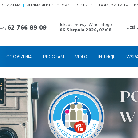
IECEZJALNA
SEMINARIUM DUCHOWE
OPIEKUN
DOM JÓZEFA TV
K
Jakuba, Sławy, Wincentego
62 766 89 09
Dziś
+48
06 Sierpnia 2026,
02:08
OGŁOSZENIA
PROGRAM
VIDEO
INTENCJE
WSPA