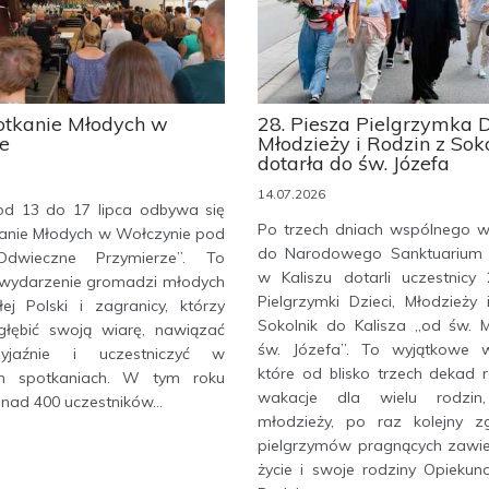
otkanie Młodych w
28. Piesza Pielgrzymka D
e
Młodzieży i Rodzin z Sok
dotarła do św. Józefa
14.07.2026
d 13 do 17 lipca odbywa się
Po trzech dniach wspólnego 
kanie Młodych w Wołczynie pod
do Narodowego Sanktuarium 
dwieczne Przymierze”. To
w Kaliszu dotarli uczestnicy 
wydarzenie gromadzi młodych
Pielgrzymki Dzieci, Młodzieży
ej Polski i zagranicy, którzy
Sokolnik do Kalisza „od św. M
łębić swoją wiarę, nawiązać
św. Józefa”. To wyjątkowe w
yjaźnie i uczestniczyć w
które od blisko trzech dekad 
ych spotkaniach. W tym roku
wakacje dla wielu rodzin,
nad 400 uczestników...
młodzieży, po raz kolejny z
pielgrzymów pragnących zawie
życie i swoje rodziny Opiekun