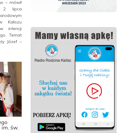
go – mówił
 2 lipca
rodowym
w Kaliszu
 intencji
ego. Temat
ty Józef –
ego
im. św.