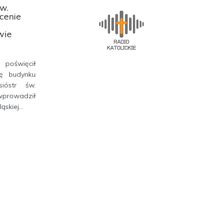
w.
ęcenie
r
wie
 poświęcił
ję budynku
ióstr św.
wprowadził
skiej...