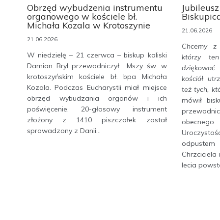
Obrzęd wybudzenia instrumentu
Jubileusz
organowego w kościele bł.
Biskupic
Michała Kozala w Krotoszynie
21.06.2026
21.06.2026
Chcemy z 
W niedzielę – 21 czerwca – biskup kaliski
którzy te
Damian Bryl przewodniczył Mszy św. w
dziękować 
krotoszyńskim kościele bł. bpa Michała
kościół ut
Kozala. Podczas Eucharystii miał miejsce
też tych, kt
obrzęd wybudzania organów i ich
mówił bisk
poświęcenie. 20-głosowy instrument
przewodnicz
złożony z 1410 piszczałek został
obecnego
sprowadzony z Danii...
Uroczystoś
odpustem 
Chrzciciel
lecia powsta