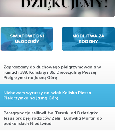
ŚWIATOWE DNI
MODLITWA ZA
MŁODZIEŻY
RODZINY
Zapraszamy do duchowego pielgrzymowania w
ramach 389. Kaliskiej i 35. Diecezjalnej Pieszej
Pielgrzymki na Jasną Górę
Niebawem wyruszy na szlak Kaliska Piesza
Pielgrzymka na Jasną Górę
Peregrynacja relikwii św. Tereski od Dziesiątka
Jezus oraz jej rodziców Zelii i Ludwika Martin do
podkaliskich Niedźwiad