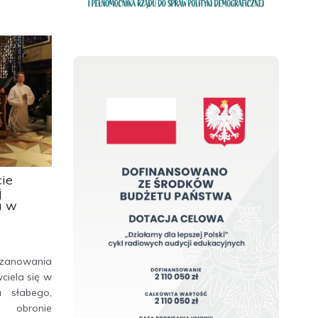
cie
j
a w
szanowania
ciela się w
 słabego,
 obronie