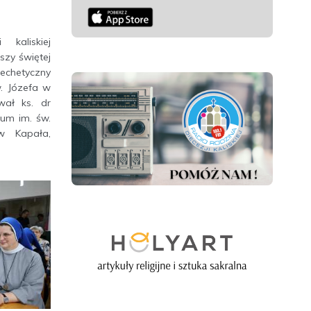
 kaliskiej
zy świętej
echetyczny
. Józefa w
wał ks. dr
um im. św.
w Kapała,