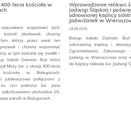
 400-lecia kościoła w
Wprowadzenie relikwii ś
ach
Jadwigi Śląskiej i poświ
odnowionej kaplicy sióst
Jadwiżanek w Wieruszo
szacunkiem wspomnieć tych,
18.06.2026
n kościół zbudowali, chcemy
Biskup kaliski Damian Bryl
tym, którzy przez wieki ten
odnowioną kaplicę i elewac
rzymywali i chcemy wspominać
Zgromadzenia Zakonnego s
órzy w tym kościele się modlili
–
Jadwigi w Wieruszowie oraz 
up kaliski Damian Bryl, który
do kaplicy relikwię św. Jadwigi Ślą
ył Mszy św. z okazji 400-lecia
 kościoła w Biskupicach.
ci jubileuszowe połączono z
ku czci patrona św. Jana
a i zakończeniem obchodów 25-
nia parafii w Biskupicach...