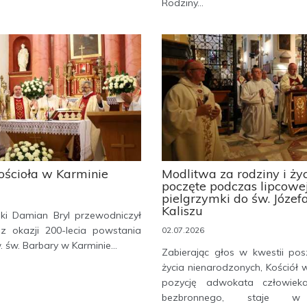
Rodziny...
kościoła w Karminie
Modlitwa za rodziny i ży
poczęte podczas lipcowe
pielgrzymki do św. Józef
Kaliszu
ski Damian Bryl przewodniczył
 z okazji 200-lecia powstania
02.07.2026
. św. Barbary w Karminie...
Zabierając głos w kwestii po
życia nienarodzonych, Kościół w
pozycję adwokata człowieka
bezbronnego, staje w