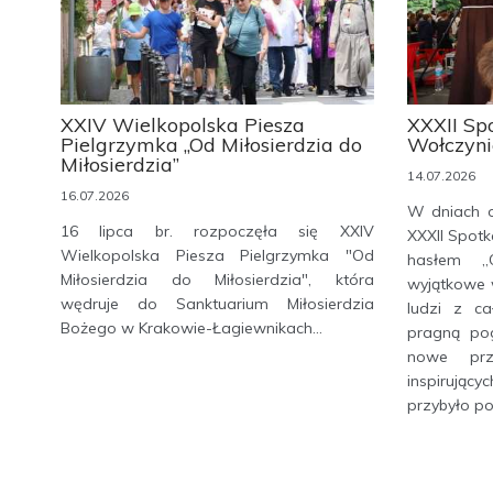
XXIV Wielkopolska Piesza
XXXII Sp
Pielgrzymka „Od Miłosierdzia do
Wołczyni
Miłosierdzia”
14.07.2026
16.07.2026
W dniach o
16 lipca br. rozpoczęła się XXIV
XXXII Spot
Wielkopolska Piesza Pielgrzymka "Od
hasłem „O
Miłosierdzia do Miłosierdzia", która
wyjątkowe 
wędruje do Sanktuarium Miłosierdzia
ludzi z cał
Bożego w Krakowie-Łagiewnikach...
pragną pog
nowe prz
inspirując
przybyło po