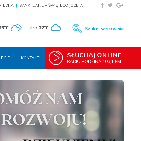
ATEDRA
SANKTUARIUM ŚWIĘTEGO JÓZEFA
23°C
Jutro
27°C
Szukaj w serwisie
SŁUCHAJ ONLINE
RCIE
KONTAKT
RADIO RODZINA 103,1 FM