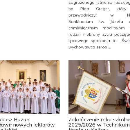
zagrożonego istnienia ludzkie
bp Piotr Greger, który
przewodniczył w Na
Sanktuarium św. Józefa 
comiesięcznym modlitwom w
rodzin i obrony życia poczęt
lipcowego spotkania to: „Świę
wychowawca serca”...
ukasz Buzun
Zakończenie roku szkoln
ławił nowych lektorów
2025/2026 w Technikum 
aliskiej
Józefa w Kaliszu