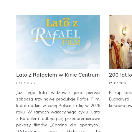
Lato z Rafaelem w Kinie Centrum
200 lat 
07.07.2026
05.07.2026
Już tego lata widzowie jako pierwsi
Biskup kali
zobaczą trzy nowe produkcje Rafael Film,
Eucharystii
które do kin w całej Polsce trafią w 2026
kościoła pw
roku. W ramach wakacyjnego cyklu „Lato
z Rafaelem” odbędą się przedpremierowe
pokazy filmów „Camino dla opornych”,
„Odzyskany” oraz „Mistyczka”. To