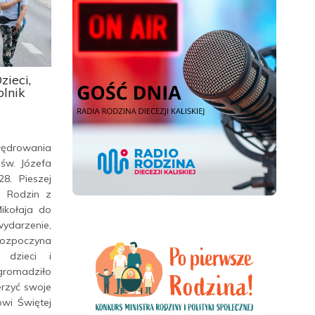
zieci,
olnik
wędrowania
św. Józefa
28. Pieszej
 i Rodzin z
ikołaja do
ydarzenie,
rozpoczyna
 dzieci i
gromadziło
rzyć swoje
owi Świętej