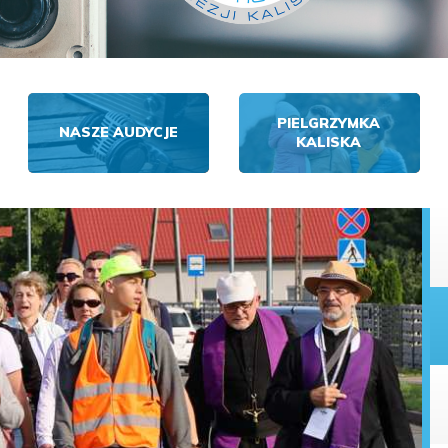
PIELGRZYMKA
NASZE AUDYCJE
KALISKA