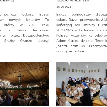
26.06.2026
omocniczy Łukasz Buzun
Biskup pomocniczy diecezji
awił nowych lektorów. To
Łukasz Buzun przewodniczył Ms
nci którzy w 2026 roku
kończącej rok szkolny i kat
zyli w kursie lektorskim
2025/2026 w Technikum im. św
anym przez Duszpasterstwo
Kaliszu. Mszę św. koncelebro
nej Służby Ołtarza diecezji
Adam Kraska, dyrektor Technik
Józefa oraz ks. Przemysła
nauczyciel technikum...