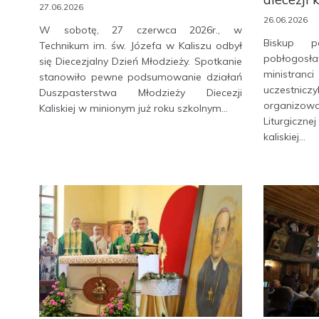
27.06.2026
26.06.2026
W sobotę, 27 czerwca 2026r., w
Biskup p
Technikum im. św. Józefa w Kaliszu odbył
pobłogosł
się Diecezjalny Dzień Młodzieży. Spotkanie
ministra
stanowiło pewne podsumowanie działań
uczestnic
Duszpasterstwa Młodzieży Diecezji
organizow
Kaliskiej w minionym już roku szkolnym...
Liturgicz
kaliskiej...