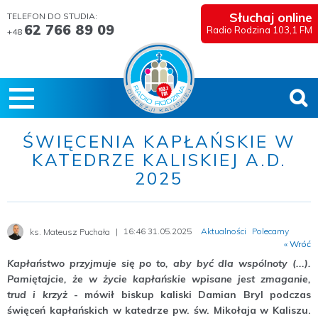
Słuchaj online
TELEFON DO STUDIA:
62 766 89 09
Radio Rodzina 103,1 FM
+48
ŚWIĘCENIA KAPŁAŃSKIE W
KATEDRZE KALISKIEJ A.D.
2025
16:46 31.05.2025
Aktualności
Polecamy
ks. Mateusz Puchała
« Wróć
Kapłaństwo przyjmuje się po to, aby być dla wspólnoty (...).
Pamiętajcie, że w życie kapłańskie wpisane jest zmaganie,
trud i krzyż
- mówił biskup kaliski Damian Bryl podczas
święceń kapłańskich w katedrze pw. św. Mikołaja w Kaliszu.