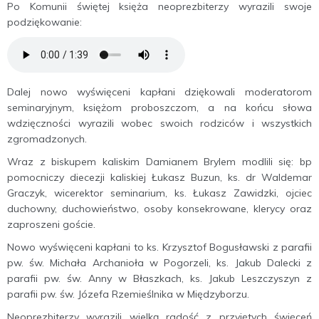
Po Komunii świętej księża neoprezbiterzy wyrazili swoje
podziękowanie:
Dalej nowo wyświęceni kapłani dziękowali moderatorom
seminaryjnym, księżom proboszczom, a na końcu słowa
wdzięczności wyrazili wobec swoich rodziców i wszystkich
zgromadzonych.
Wraz z biskupem kaliskim Damianem Brylem modlili się: bp
pomocniczy diecezji kaliskiej Łukasz Buzun, ks. dr Waldemar
Graczyk, wicerektor seminarium, ks. Łukasz Zawidzki, ojciec
duchowny, duchowieństwo, osoby konsekrowane, klerycy oraz
zaproszeni goście.
Nowo wyświęceni kapłani to ks. Krzysztof Bogusławski z parafii
pw. św. Michała Archanioła w Pogorzeli, ks. Jakub Dalecki z
parafii pw. św. Anny w Błaszkach, ks. Jakub Leszczyszyn z
parafii pw. św. Józefa Rzemieślnika w Międzyborzu.
Neoprezbiterzy wyrazili wielką radość z przyjętych święceń