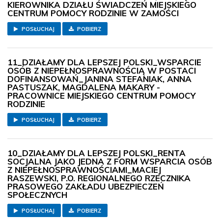
KIEROWNIKA DZIAŁU ŚWIADCZEŃ MIEJSKIEGO
CENTRUM POMOCY RODZINIE W ZAMOŚCI
POSŁUCHAJ
POBIERZ
11_DZIAŁAMY DLA LEPSZEJ POLSKI_WSPARCIE
OSÓB Z NIEPEŁNOSPRAWNOŚCIĄ W POSTACI
DOFINANSOWAŃ_JANINA STEFANIAK, ANNA
PASTUSZAK, MAGDALENA MAKARY -
PRACOWNICE MIEJSKIEGO CENTRUM POMOCY
RODZINIE
POSŁUCHAJ
POBIERZ
10_DZIAŁAMY DLA LEPSZEJ POLSKI_RENTA
SOCJALNA JAKO JEDNA Z FORM WSPARCIA OSÓB
Z NIEPEŁNOSPRAWNOŚCIAMI_MACIEJ
RASZEWSKI, P.O. REGIONALNEGO RZECZNIKA
PRASOWEGO ZAKŁADU UBEZPIECZEŃ
SPOŁECZNYCH
POSŁUCHAJ
POBIERZ