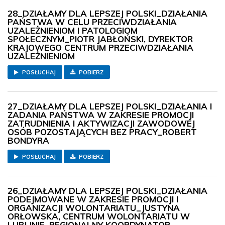
28_DZIAŁAMY DLA LEPSZEJ POLSKI_DZIAŁANIA
PAŃSTWA W CELU PRZECIWDZIAŁANIA
UZALEŻNIENIOM I PATOLOGIOM
SPOŁECZNYM_PIOTR JABŁOŃSKI, DYREKTOR
KRAJOWEGO CENTRUM PRZECIWDZIAŁANIA
UZALEŻNIENIOM
POSŁUCHAJ
POBIERZ
27_DZIAŁAMY DLA LEPSZEJ POLSKI_DZIAŁANIA I
ZADANIA PAŃSTWA W ZAKRESIE PROMOCJI
ZATRUDNIENIA I AKTYWIZACJI ZAWODOWEJ
OSÓB POZOSTAJĄCYCH BEZ PRACY_ROBERT
BONDYRA
POSŁUCHAJ
POBIERZ
26_DZIAŁAMY DLA LEPSZEJ POLSKI_DZIAŁANIA
PODEJMOWANE W ZAKRESIE PROMOCJI I
ORGANIZACJI WOLONTARIATU_JUSTYNA
ORŁOWSKA, CENTRUM WOLONTARIATU W
LUBLINIE, REGIONALNY KOORDYNATOR