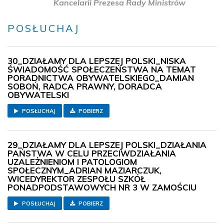
Kancelarii Prezesa Rady Ministrów
POSŁUCHAJ
30_DZIAŁAMY DLA LEPSZEJ POLSKI_NISKA
ŚWIADOMOŚĆ SPOŁECZEŃSTWA NA TEMAT
PORADNICTWA OBYWATELSKIEGO_DAMIAN
SOBOŃ, RADCA PRAWNY, DORADCA
OBYWATELSKI
POSŁUCHAJ
POBIERZ
29_DZIAŁAMY DLA LEPSZEJ POLSKI_DZIAŁANIA
PAŃSTWA W CELU PRZECIWDZIAŁANIA
UZALEŻNIENIOM I PATOLOGIOM
SPOŁECZNYM_ADRIAN MAZIARCZUK,
WICEDYREKTOR ZESPOŁU SZKÓŁ
PONADPODSTAWOWYCH NR 3 W ZAMOŚCIU
POSŁUCHAJ
POBIERZ