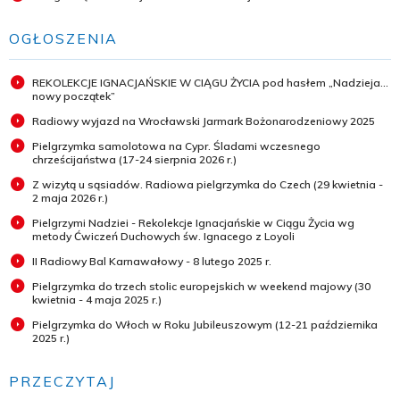
OGŁOSZENIA
REKOLEKCJE IGNACJAŃSKIE W CIĄGU ŻYCIA pod hasłem „Nadzieja...
nowy początek”
Radiowy wyjazd na Wrocławski Jarmark Bożonarodzeniowy 2025
Pielgrzymka samolotowa na Cypr. Śladami wczesnego
chrześcijaństwa (17-24 sierpnia 2026 r.)
Z wizytą u sąsiadów. Radiowa pielgrzymka do Czech (29 kwietnia -
2 maja 2026 r.)
Pielgrzymi Nadziei - Rekolekcje Ignacjańskie w Ciągu Życia wg
metody Ćwiczeń Duchowych św. Ignacego z Loyoli
II Radiowy Bal Karnawałowy - 8 lutego 2025 r.
Pielgrzymka do trzech stolic europejskich w weekend majowy (30
kwietnia - 4 maja 2025 r.)
Pielgrzymka do Włoch w Roku Jubileuszowym (12-21 października
2025 r.)
PRZECZYTAJ