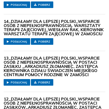
POSŁUCHAJ
POBIERZ
14_DZIAŁAMY DLA LEPSZEJ POLSKI_WSPARCIE
OSÓB Z NIEPEŁNOSPRAWNOŚCIĄ. WARSZTATY
TERAPII ZAJĘCIOWEJ_WIESŁAW RAK, KIEROWNIK
WARSZTATU TERAPII ZAJĘCIOWEJ W ZAMOŚCIU
POSŁUCHAJ
POBIERZ
13_DZIAŁAMY DLA LEPSZEJ POLSKI_WSPARCIE
OSÓB Z NIEPEŁNOSPRAWNOŚCIĄ W POSTACI
ZASIŁKU _ARKADIUSZ ZŁOMANIEC, ZASTĘPCA
KIEROWNIKA DZIAŁU ŚWIADCZEŃ MIEJSKIEGO
CENTRUM POMOCY RODZINIE W ZAMOŚCI
POSŁUCHAJ
POBIERZ
12_DZIAŁAMY DLA LEPSZEJ POLSKI_WSPARCIE
OSÓB Z NIEPEŁNOSPRAWNOŚCIĄ W POSTACI
ZASIŁKÓW_ARKADIUSZ ZŁOMANIEC, ZASTĘPCA