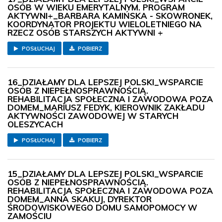
OSÓB W WIEKU EMERYTALNYM. PROGRAM
AKTYWNI+_BARBARA KAMIŃSKA - SKOWRONEK,
KOORDYNATOR PROJEKTU WIELOLETNIEGO NA
RZECZ OSÓB STARSZYCH AKTYWNI +
POSŁUCHAJ
POBIERZ
16_DZIAŁAMY DLA LEPSZEJ POLSKI_WSPARCIE
OSÓB Z NIEPEŁNOSPRAWNOŚCIĄ.
REHABILITACJA SPOŁECZNA I ZAWODOWA POZA
DOMEM_MARIUSZ FEDYK, KIEROWNIK ZAKŁADU
AKTYWNOŚCI ZAWODOWEJ W STARYCH
OLESZYCACH
POSŁUCHAJ
POBIERZ
15_DZIAŁAMY DLA LEPSZEJ POLSKI_WSPARCIE
OSÓB Z NIEPEŁNOSPRAWNOŚCIĄ.
REHABILITACJA SPOŁECZNA I ZAWODOWA POZA
DOMEM_ANNA SKAKUJ, DYREKTOR
ŚRODOWISKOWEGO DOMU SAMOPOMOCY W
ZAMOŚCIU