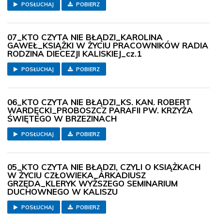
POSŁUCHAJ
POBIERZ
07_KTO CZYTA NIE BŁĄDZI_KAROLINA
GAWEŁ_KSIĄŻKI W ŻYCIU PRACOWNIKÓW RADIA
RODZINA DIECEZJI KALISKIEJ_cz.1
POSŁUCHAJ
POBIERZ
06_KTO CZYTA NIE BŁĄDZI_KS. KAN. ROBERT
WARDĘCKI_PROBOSZCZ PARAFII PW. KRZYŻA
ŚWIĘTEGO W BRZEZINACH
POSŁUCHAJ
POBIERZ
05_KTO CZYTA NIE BŁĄDZI, CZYLI O KSIĄŻKACH
W ŻYCIU CZŁOWIEKA_ARKADIUSZ
GRZĘDA_KLERYK WYŻSZEGO SEMINARIUM
DUCHOWNEGO W KALISZU
POSŁUCHAJ
POBIERZ