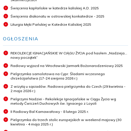
Święcenia kapłańskie w katedrze kaliskiej A.D. 2025
Święcenia diakonatu w ostrowskiej konkatedrze - 2025
Liturgia Męki Pańskiej w Katedrze Kaliskiej 2025
OGŁOSZENIA
REKOLEKCJE IGNACJAŃSKIE W CIĄGU ŻYCIA pod hasłem „Nadzieja...
nowy początek”
Radiowy wyjazd na Wrocławski Jarmark Bożonarodzeniowy 2025
Pielgrzymka samolotowa na Cypr. Śladami wczesnego
chrześcijaństwa (17-24 sierpnia 2026 r.)
Z wizytą u sąsiadów. Radiowa pielgrzymka do Czech (29 kwietnia -
2 maja 2026 r.)
Pielgrzymi Nadziei - Rekolekcje Ignacjańskie w Ciągu Życia wg
metody Ćwiczeń Duchowych św. Ignacego z Loyoli
II Radiowy Bal Karnawałowy - 8 lutego 2025 r.
Pielgrzymka do trzech stolic europejskich w weekend majowy (30
kwietnia - 4 maja 2025 r.)