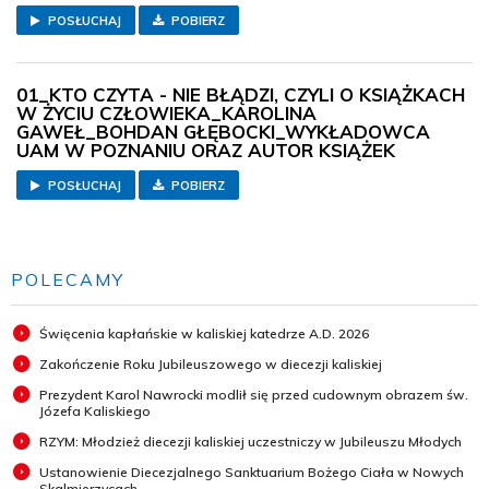
POSŁUCHAJ
POBIERZ
01_KTO CZYTA - NIE BŁĄDZI, CZYLI O KSIĄŻKACH
W ŻYCIU CZŁOWIEKA_KAROLINA
GAWEŁ_BOHDAN GŁĘBOCKI_WYKŁADOWCA
UAM W POZNANIU ORAZ AUTOR KSIĄŻEK
POSŁUCHAJ
POBIERZ
POLECAMY
Święcenia kapłańskie w kaliskiej katedrze A.D. 2026
Zakończenie Roku Jubileuszowego w diecezji kaliskiej
Prezydent Karol Nawrocki modlił się przed cudownym obrazem św.
Józefa Kaliskiego
RZYM: Młodzież diecezji kaliskiej uczestniczy w Jubileuszu Młodych
Ustanowienie Diecezjalnego Sanktuarium Bożego Ciała w Nowych
Skalmierzycach