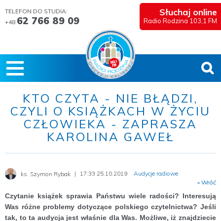
Słuchaj online
TELEFON DO STUDIA:
62 766 89 09
Radio Rodzina 103,1 FM
+48
KTO CZYTA - NIE BŁĄDZI,
CZYLI O KSIĄŻKACH W ŻYCIU
CZŁOWIEKA - ZAPRASZA
KAROLINA GAWEŁ
17:33 25.10.2019
Audycje radiowe
ks. Szymon Rybak
« Wróć
Czytanie książek sprawia Państwu wiele radości? Interesują
Was różne problemy dotyczące polskiego czytelnictwa? Jeśli
tak, to ta audycja jest właśnie dla Was. Możliwe, iż znajdziecie