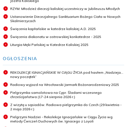
Józefa Kaliskiego
RZYM: Młodzież diecezji kaliskiej uczestniczy w Jubileuszu Młodych
Ustanowienie Diecezjalnego Sanktuarium Bożego Ciała w Nowych
Skalmierzycach
Święcenia kapłańskie w katedrze kaliskiej A.D. 2025
Święcenia diakonatu w ostrowskiej konkatedrze - 2025
Liturgia Męki Pańskiej w Katedrze Kaliskiej 2025
OGŁOSZENIA
REKOLEKCJE IGNACJAŃSKIE W CIĄGU ŻYCIA pod hasłem „Nadzieja...
nowy początek”
Radiowy wyjazd na Wrocławski Jarmark Bożonarodzeniowy 2025
Pielgrzymka samolotowa na Cypr. Śladami wczesnego
chrześcijaństwa (17-24 sierpnia 2026 r.)
Z wizytą u sąsiadów. Radiowa pielgrzymka do Czech (29 kwietnia -
2 maja 2026 r.)
Pielgrzymi Nadziei - Rekolekcje Ignacjańskie w Ciągu Życia wg
metody Ćwiczeń Duchowych św. Ignacego z Loyoli