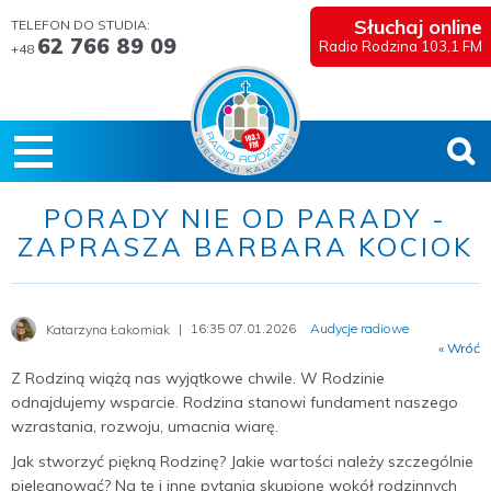
Słuchaj online
TELEFON DO STUDIA:
62 766 89 09
Radio Rodzina 103,1 FM
+48
PORADY NIE OD PARADY -
ZAPRASZA BARBARA KOCIOK
16:35 07.01.2026
Audycje radiowe
Katarzyna Łakomiak
« Wróć
Z Rodziną wiążą nas wyjątkowe chwile. W Rodzinie
odnajdujemy wsparcie. Rodzina stanowi fundament naszego
wzrastania, rozwoju, umacnia wiarę.
Jak stworzyć piękną Rodzinę? Jakie wartości należy szczególnie
pielęgnować? Na te i inne pytania skupione wokół rodzinnych