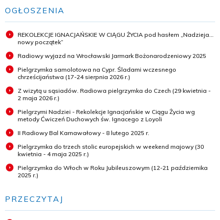
OGŁOSZENIA
REKOLEKCJE IGNACJAŃSKIE W CIĄGU ŻYCIA pod hasłem „Nadzieja...
nowy początek”
Radiowy wyjazd na Wrocławski Jarmark Bożonarodzeniowy 2025
Pielgrzymka samolotowa na Cypr. Śladami wczesnego
chrześcijaństwa (17-24 sierpnia 2026 r.)
Z wizytą u sąsiadów. Radiowa pielgrzymka do Czech (29 kwietnia -
2 maja 2026 r.)
Pielgrzymi Nadziei - Rekolekcje Ignacjańskie w Ciągu Życia wg
metody Ćwiczeń Duchowych św. Ignacego z Loyoli
II Radiowy Bal Karnawałowy - 8 lutego 2025 r.
Pielgrzymka do trzech stolic europejskich w weekend majowy (30
kwietnia - 4 maja 2025 r.)
Pielgrzymka do Włoch w Roku Jubileuszowym (12-21 października
2025 r.)
PRZECZYTAJ