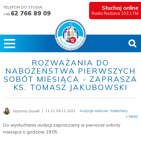
Słuchaj online
TELEFON DO STUDIA:
62 766 89 09
Radio Rodzina 103,1 FM
+48
ROZWAŻANIA DO
NABOŻEŃSTWA PIERWSZYCH
SOBÓT MIESIĄCA - ZAPRASZA
KS. TOMASZ JAKUBOWSKI
11:11 04.12.2021
Audycje radiowe
Katechezy
Karolina Gaweł
« Wróć
Do wysłuchania audycji zapraszamy w pierwsze soboty
miesiąca o godzinie 19:05.