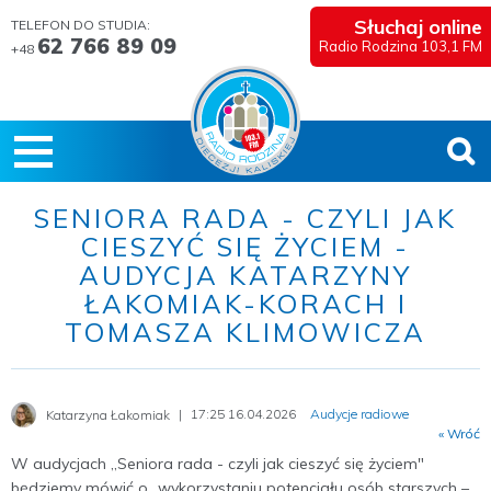
Słuchaj online
TELEFON DO STUDIA:
62 766 89 09
Radio Rodzina 103,1 FM
+48
SENIORA RADA - CZYLI JAK
CIESZYĆ SIĘ ŻYCIEM -
AUDYCJA KATARZYNY
ŁAKOMIAK-KORACH I
TOMASZA KLIMOWICZA
17:25 16.04.2026
Audycje radiowe
Katarzyna Łakomiak
« Wróć
W audycjach ,,Seniora rada - czyli jak cieszyć się życiem"
będziemy mówić o „wykorzystaniu potencjału osób starszych –