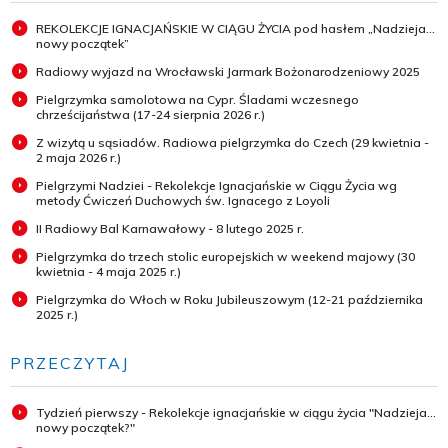
REKOLEKCJE IGNACJAŃSKIE W CIĄGU ŻYCIA pod hasłem „Nadzieja...
nowy początek”
Radiowy wyjazd na Wrocławski Jarmark Bożonarodzeniowy 2025
Pielgrzymka samolotowa na Cypr. Śladami wczesnego
chrześcijaństwa (17-24 sierpnia 2026 r.)
Z wizytą u sąsiadów. Radiowa pielgrzymka do Czech (29 kwietnia -
2 maja 2026 r.)
Pielgrzymi Nadziei - Rekolekcje Ignacjańskie w Ciągu Życia wg
metody Ćwiczeń Duchowych św. Ignacego z Loyoli
II Radiowy Bal Karnawałowy - 8 lutego 2025 r.
Pielgrzymka do trzech stolic europejskich w weekend majowy (30
kwietnia - 4 maja 2025 r.)
Pielgrzymka do Włoch w Roku Jubileuszowym (12-21 października
2025 r.)
PRZECZYTAJ
Tydzień pierwszy - Rekolekcje ignacjańskie w ciągu życia "Nadzieja...
nowy początek?"