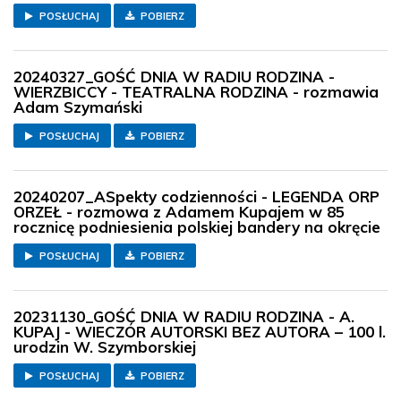
POSŁUCHAJ
POBIERZ
20240327_GOŚĆ DNIA W RADIU RODZINA -
WIERZBICCY - TEATRALNA RODZINA - rozmawia
Adam Szymański
POSŁUCHAJ
POBIERZ
20240207_ASpekty codzienności - LEGENDA ORP
ORZEŁ - rozmowa z Adamem Kupajem w 85
rocznicę podniesienia polskiej bandery na okręcie
POSŁUCHAJ
POBIERZ
20231130_GOŚĆ DNIA W RADIU RODZINA - A.
KUPAJ - WIECZÓR AUTORSKI BEZ AUTORA – 100 l.
urodzin W. Szymborskiej
POSŁUCHAJ
POBIERZ