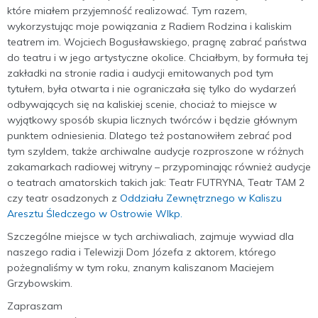
które miałem przyjemność realizować. Tym razem,
wykorzystując moje powiązania z Radiem Rodzina i kaliskim
teatrem im. Wojciech Bogusławskiego, pragnę zabrać państwa
do teatru i w jego artystyczne okolice. Chciałbym, by formuła tej
zakładki na stronie radia i audycji emitowanych pod tym
tytułem, była otwarta i nie ograniczała się tylko do wydarzeń
odbywających się na kaliskiej scenie, chociaż to miejsce w
wyjątkowy sposób skupia licznych twórców i będzie głównym
punktem odniesienia. Dlatego też postanowiłem zebrać pod
tym szyldem, także archiwalne audycje rozproszone w różnych
zakamarkach radiowej witryny – przypominając również audycje
o teatrach amatorskich takich jak: Teatr FUTRYNA, Teatr TAM 2
czy teatr osadzonych z
Oddziału Zewnętrznego w Kaliszu
Aresztu Śledczego w Ostrowie Wlkp.
Szczególne miejsce w tych archiwaliach, zajmuje wywiad dla
naszego radia i Telewizji Dom Józefa z aktorem, którego
pożegnaliśmy w tym roku, znanym kaliszanom Maciejem
Grzybowskim.
Zapraszam