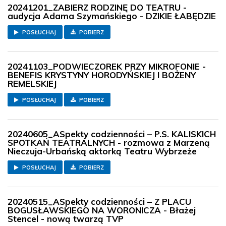
20241201_ZABIERZ RODZINĘ DO TEATRU -
audycja Adama Szymańskiego - DZIKIE ŁABĘDZIE
POSŁUCHAJ
POBIERZ
20241103_PODWIECZOREK PRZY MIKROFONIE -
BENEFIS KRYSTYNY HORODYŃSKIEJ I BOŻENY
REMELSKIEJ
POSŁUCHAJ
POBIERZ
20240605_ASpekty codzienności – P.S. KALISKICH
SPOTKAŃ TEATRALNYCH - rozmowa z Marzeną
Nieczuja-Urbańską aktorką Teatru Wybrzeże
POSŁUCHAJ
POBIERZ
20240515_ASpekty codzienności – Z PLACU
BOGUSŁAWSKIEGO NA WORONICZA - Błażej
Stencel - nową twarzą TVP