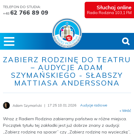
Słuchaj online
TELEFON DO STUDIA:
62 766 89 09
Radio Rodzina 103,1 FM
+48
ZABIERZ RODZINĘ DO TEATRU
– AUDYCJE ADAM
SZYMAŃSKIEGO - SŁABSZY
MATTIASA ANDERSSONA
17:25 18.01.2026
Audycje radiowe
Adam Szymański
« Wróć
Wraz z Radiem Rodzina zabieramy państwa w różne miejsca.
Początek tytułu tej zakładki jest już dobrze znany z audycji:
„Zabierz rodzinę na spacer” czy „Zabierz rodzinę na wycieczkę”,