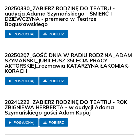
20250330_ZABIERZ RODZINĘ DO TEATRU -
audycja Adama Szymańskiego - ŚMIERĆ I
DZIEWCZYNA - premiera w Teatrze
Bogusławskiego
POSŁUCHAJ
POBIERZ
20250207_GOŚĆ DNIA W RADIU RODZINA_ADAM
SZYMAŃSKI_JUBILEUSZ 35LECIA PRACY
AKTORSKIEJ_rozmawia KATARZYNA ŁAKOMIAK-
KORACH
POSŁUCHAJ
POBIERZ
20241222_ZABIERZ RODZINĘ DO TEATRU - ROK
ZBIGNIEWA HERBERTA - w audycji Adama
Szymańskiego gości Adam Kupaj
POSŁUCHAJ
POBIERZ