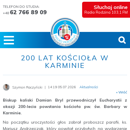
Słuchaj online
TELEFON DO STUDIA:
62 766 89 09
Radio Rodzina 103,1 FM
+48
200 LAT KOŚCIOŁA W
KARMINIE
14:19 05.07.2026
Aktualności
Szymon Raczyński
« Wróć
Biskup kaliski Damian Bryl przewodniczył Eucharystii z
okazji 200-lecia powstania kościoła pw. św. Barbary w
Karminie.
Na początku uroczystości głos zabrał proboszcz parafii, ks.
Mariusz Andrzejczak, który powitał przybyłych na wydarzenie