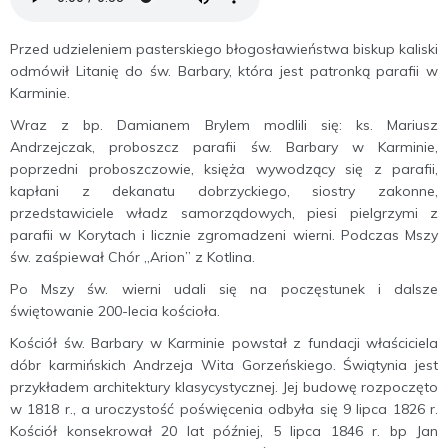
Przed udzieleniem pasterskiego błogosławieństwa biskup kaliski
odmówił Litanię do św. Barbary, która jest patronką parafii w
Karminie.
Wraz z bp. Damianem Brylem modlili się: ks. Mariusz
Andrzejczak, proboszcz parafii św. Barbary w Karminie,
poprzedni proboszczowie, księża wywodzący się z parafii,
kapłani z dekanatu dobrzyckiego, siostry zakonne,
przedstawiciele władz samorządowych, piesi pielgrzymi z
parafii w Korytach i licznie zgromadzeni wierni. Podczas Mszy
św. zaśpiewał Chór „Arion” z Kotlina.
Po Mszy św. wierni udali się na poczęstunek i dalsze
świętowanie 200-lecia kościoła.
Kościół św. Barbary w Karminie powstał z fundacji właściciela
dóbr karmińskich Andrzeja Wita Gorzeńskiego. Świątynia jest
przykładem architektury klasycystycznej. Jej budowę rozpoczęto
w 1818 r., a uroczystość poświęcenia odbyła się 9 lipca 1826 r.
Kościół konsekrował 20 lat później, 5 lipca 1846 r. bp Jan