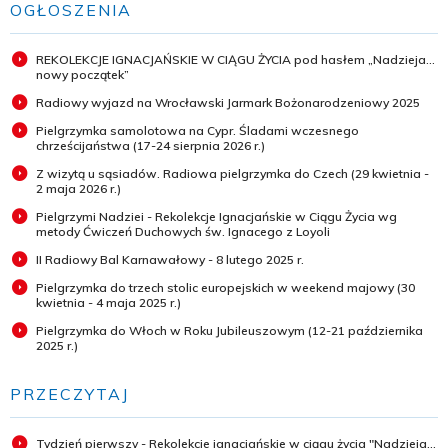
OGŁOSZENIA
REKOLEKCJE IGNACJAŃSKIE W CIĄGU ŻYCIA pod hasłem „Nadzieja...
nowy początek”
Radiowy wyjazd na Wrocławski Jarmark Bożonarodzeniowy 2025
Pielgrzymka samolotowa na Cypr. Śladami wczesnego
chrześcijaństwa (17-24 sierpnia 2026 r.)
Z wizytą u sąsiadów. Radiowa pielgrzymka do Czech (29 kwietnia -
2 maja 2026 r.)
Pielgrzymi Nadziei - Rekolekcje Ignacjańskie w Ciągu Życia wg
metody Ćwiczeń Duchowych św. Ignacego z Loyoli
II Radiowy Bal Karnawałowy - 8 lutego 2025 r.
Pielgrzymka do trzech stolic europejskich w weekend majowy (30
kwietnia - 4 maja 2025 r.)
Pielgrzymka do Włoch w Roku Jubileuszowym (12-21 października
2025 r.)
PRZECZYTAJ
Tydzień pierwszy - Rekolekcje ignacjańskie w ciągu życia "Nadzieja...