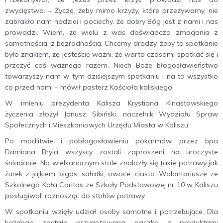
zwycięstwa. – Życzę, żeby mimo krzyży, które przeżywamy, nie
zabrakło nam nadziei i pociechy, że dobry Bóg jest z nami i nas
prowadzi. Wiem, że wielu z was doświadcza zmagania z
samotnością, z bezradnością. Chcemy drodzy, żeby to spotkanie
było znakiem, że jesteście ważni, że warto czasami spotkać się i
przeżyć coś ważnego razem. Niech Boże błogosławieństwo
towarzyszy nam w tym dzisiejszym spotkaniu i na to wszystko
co przed nami – mówił pasterz Kościoła kaliskiego.
W imieniu prezydenta Kalisza Krystiana Kinastowskiego
życzenia złożył Janusz Sibiński, naczelnik Wydziału Spraw
Społecznych i Mieszkaniowych Urzędu Miasta w Kaliszu.
Po modlitwie i pobłogosławieniu pokarmów przez bpa
Damiana Bryla wszyscy zostali zaproszeni na uroczyste
śniadanie. Na wielkanocnym stole znalazły się takie potrawy jak
żurek z jajkiem, bigos, sałatki, owoce, ciasto. Wolontariusze ze
Szkolnego Koła Caritas ze Szkoły Podstawowej nr 10 w Kaliszu
posługiwali roznosząc do stołów potrawy.
W spotkaniu wzięły udział osoby samotne i potrzebujące. Dla
każdego została przygotowana paczka z produktami