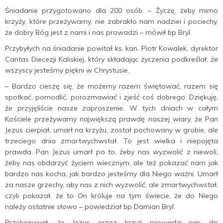
Śniadanie przygotowano dla 200 osób. – Życzę, żeby mimo
krzyży, które przeżywamy, nie zabrakło nam nadziei i pociechy,
że dobry Bóg jest z nami i nas prowadzi – mówił bp Bryl.
Przybyłych na śniadanie powitał ks. kan. Piotr Kowalek, dyrektor
Caritas Diecezji Kaliskiej, który składając życzenia podkreślał, że
wszyscy jesteśmy piękni w Chrystusie.
– Bardzo cieszę się, że możemy razem świętować, razem się
spotkać, pomodlić, porozmawiać i zjeść coś dobrego. Dziękuję,
że przyjęliście nasze zaproszenie. W tych dniach w całym
Kościele przeżywamy największą prawdę naszej wiary, że Pan
Jezus cierpiał, umarł na krzyżu, został pochowany w grobie, ale
trzeciego dnia zmartwychwstał. To jest wielka i niepojęta
prawda. Pan Jezus umarł po to, żeby nas wyzwolić z niewoli,
żeby nas obdarzyć życiem wiecznym, ale też pokazać nam jak
bardzo nas kocha, jak bardzo jesteśmy dla Niego ważni. Umarł
za nasze grzechy, aby nas z nich wyzwolić, ale zmartwychwstał,
czyli pokazał, że to On króluje na tym świecie, że do Niego
należy ostatnie słowo – powiedział bp Damian Bryl.
Przekonywał, że Jezus przez krzyż prowadzi nas do