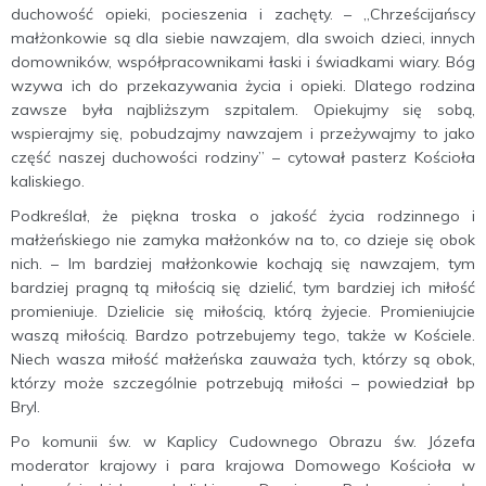
duchowość opieki, pocieszenia i zachęty. – „Chrześcijańscy
małżonkowie są dla siebie nawzajem, dla swoich dzieci, innych
domowników, współpracownikami łaski i świadkami wiary. Bóg
wzywa ich do przekazywania życia i opieki. Dlatego rodzina
zawsze była najbliższym szpitalem. Opiekujmy się sobą,
wspierajmy się, pobudzajmy nawzajem i przeżywajmy to jako
część naszej duchowości rodziny” – cytował pasterz Kościoła
kaliskiego.
Podkreślał, że piękna troska o jakość życia rodzinnego i
małżeńskiego nie zamyka małżonków na to, co dzieje się obok
nich. – Im bardziej małżonkowie kochają się nawzajem, tym
bardziej pragną tą miłością się dzielić, tym bardziej ich miłość
promieniuje. Dzielicie się miłością, którą żyjecie. Promieniujcie
waszą miłością. Bardzo potrzebujemy tego, także w Kościele.
Niech wasza miłość małżeńska zauważa tych, którzy są obok,
którzy może szczególnie potrzebują miłości – powiedział bp
Bryl.
Po komunii św. w Kaplicy Cudownego Obrazu św. Józefa
moderator krajowy i para krajowa Domowego Kościoła w