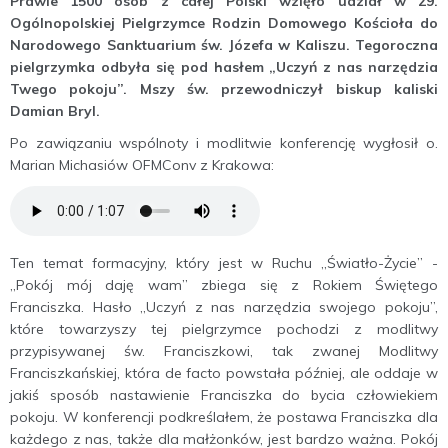
Prawie 1500 osób z całej Polski wzięło udział w 29.
Ogólnopolskiej Pielgrzymce Rodzin Domowego Kościoła do
Narodowego Sanktuarium św. Józefa w Kaliszu. Tegoroczna
pielgrzymka odbyła się pod hasłem „Uczyń z nas narzędzia
Twego pokoju”. Mszy św. przewodniczył biskup kaliski
Damian Bryl.
Po zawiązaniu wspólnoty i modlitwie konferencję wygłosił o.
Marian Michasiów OFMConv z Krakowa:
Ten temat formacyjny, który jest w Ruchu „Światło-Życie” -
„Pokój mój daję wam” zbiega się z Rokiem Świętego
Franciszka. Hasło „Uczyń z nas narzędzia swojego pokoju”,
które towarzyszy tej pielgrzymce pochodzi z modlitwy
przypisywanej św. Franciszkowi, tak zwanej Modlitwy
Franciszkańskiej, która de facto powstała później, ale oddaje w
jakiś sposób nastawienie Franciszka do bycia człowiekiem
pokoju. W konferencji podkreślałem, że postawa Franciszka dla
każdego z nas, także dla małżonków, jest bardzo ważna. Pokój