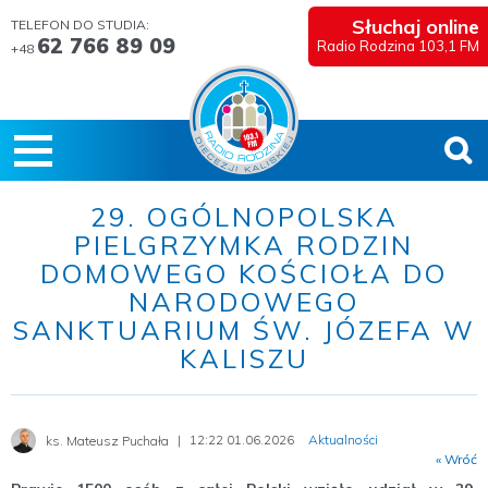
Słuchaj online
TELEFON DO STUDIA:
62 766 89 09
Radio Rodzina 103,1 FM
+48
29. OGÓLNOPOLSKA
PIELGRZYMKA RODZIN
DOMOWEGO KOŚCIOŁA DO
NARODOWEGO
SANKTUARIUM ŚW. JÓZEFA W
KALISZU
12:22 01.06.2026
Aktualności
ks. Mateusz Puchała
« Wróć