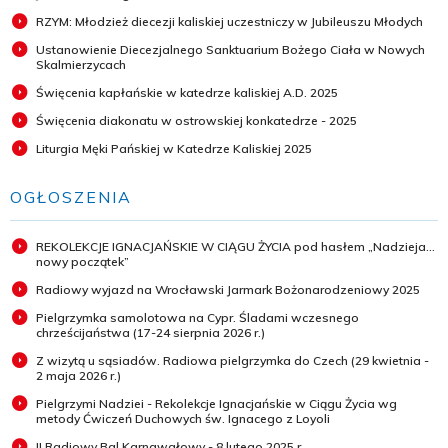
RZYM: Młodzież diecezji kaliskiej uczestniczy w Jubileuszu Młodych
Ustanowienie Diecezjalnego Sanktuarium Bożego Ciała w Nowych
Skalmierzycach
Święcenia kapłańskie w katedrze kaliskiej A.D. 2025
Święcenia diakonatu w ostrowskiej konkatedrze - 2025
Liturgia Męki Pańskiej w Katedrze Kaliskiej 2025
OGŁOSZENIA
REKOLEKCJE IGNACJAŃSKIE W CIĄGU ŻYCIA pod hasłem „Nadzieja...
nowy początek”
Radiowy wyjazd na Wrocławski Jarmark Bożonarodzeniowy 2025
Pielgrzymka samolotowa na Cypr. Śladami wczesnego
chrześcijaństwa (17-24 sierpnia 2026 r.)
Z wizytą u sąsiadów. Radiowa pielgrzymka do Czech (29 kwietnia -
2 maja 2026 r.)
Pielgrzymi Nadziei - Rekolekcje Ignacjańskie w Ciągu Życia wg
metody Ćwiczeń Duchowych św. Ignacego z Loyoli
II Radiowy Bal Karnawałowy - 8 lutego 2025 r.