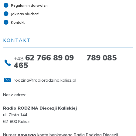
Regulamin darowizn
Jak nas słuchać
Kontakt
KONTAKT
62 766 89 09 789 085
+48
465
rodzina@radiorodzina.kalisz.pl
Nasz adres:
Radio RODZINA Diecezji Kaliskiej
ul. Złota 144
62-800 Kalisz
Numer
nowego
konta bankowego Radia Rodzina Diecezji