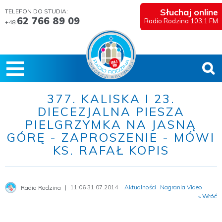
Słuchaj online
TELEFON DO STUDIA:
62 766 89 09
Radio Rodzina 103,1 FM
+48
377. KALISKA I 23.
DIECEZJALNA PIESZA
PIELGRZYMKA NA JASNĄ
GÓRĘ - ZAPROSZENIE - MÓWI
KS. RAFAŁ KOPIS
11:06 31.07.2014
Aktualności
Nagrania Video
Radio Rodzina
« Wróć