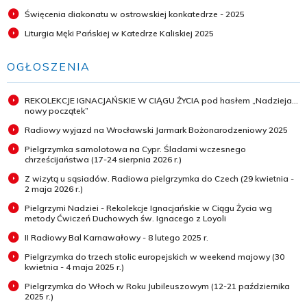
Święcenia diakonatu w ostrowskiej konkatedrze - 2025
Liturgia Męki Pańskiej w Katedrze Kaliskiej 2025
OGŁOSZENIA
REKOLEKCJE IGNACJAŃSKIE W CIĄGU ŻYCIA pod hasłem „Nadzieja...
nowy początek”
Radiowy wyjazd na Wrocławski Jarmark Bożonarodzeniowy 2025
Pielgrzymka samolotowa na Cypr. Śladami wczesnego
chrześcijaństwa (17-24 sierpnia 2026 r.)
Z wizytą u sąsiadów. Radiowa pielgrzymka do Czech (29 kwietnia -
2 maja 2026 r.)
Pielgrzymi Nadziei - Rekolekcje Ignacjańskie w Ciągu Życia wg
metody Ćwiczeń Duchowych św. Ignacego z Loyoli
II Radiowy Bal Karnawałowy - 8 lutego 2025 r.
Pielgrzymka do trzech stolic europejskich w weekend majowy (30
kwietnia - 4 maja 2025 r.)
Pielgrzymka do Włoch w Roku Jubileuszowym (12-21 października
2025 r.)