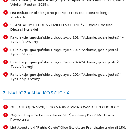
Wskazania pasterskie dotyczące przepisów pokutnych w związku z
Wielkim Postem 2025 r.
List Biskupa Kaliskiego na początek roku duszpasterskiego
2024/2025
STANDARDY OCHRONY DZIECI I MŁODZIEŻY - Radio Rodzina
Diecezji Kaliskiej
Rekolekcje ignacjańskie z ciągu życia 2024 "Adamie, gdzie jesteś?" -
Tydzień czwarty
Rekolekcje ignacjańskie z ciągu życia 2024 "Adamie, gdzie jesteś?" -
Tydzień trzeci
Rekolekcje ignacjańskie z ciągu życia 2024 "Adamie, gdzie jesteś?" -
Tydzień drugi
Rekolekcje ignacjańskie z ciągu życia 2024 "Adamie, gdzie jesteś?" -
Tydzień pierwszy
Z NAUCZANIA KOŚCIOŁA
ORĘDZIE OJCA ŚWIĘTEGO NA XXX ŚWIATOWY DZIEŃ CHOREGO
Orędzie Papieża Franciszka na 58. Światowy Dzień Modlitw o
Powołania
List Apostolski "Patris Corde" Ojca Świętego Franciszka z okazji 150.