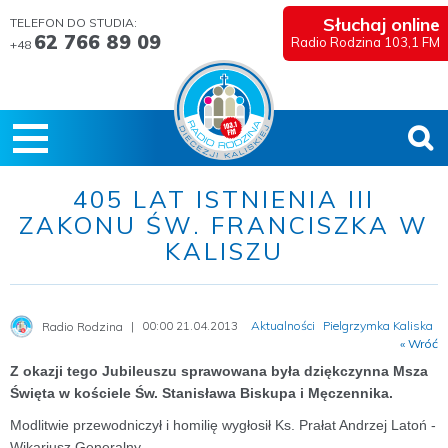
Słuchaj online
TELEFON DO STUDIA:
62 766 89 09
Radio Rodzina 103,1 FM
+48
405 LAT ISTNIENIA III
ZAKONU ŚW. FRANCISZKA W
KALISZU
00:00 21.04.2013
Aktualności
Pielgrzymka Kaliska
Radio Rodzina
« Wróć
Z okazji tego Jubileuszu sprawowana była dziękczynna Msza
Święta w kościele Św. Stanisława Biskupa i Męczennika.
Modlitwie przewodniczył i homilię wygłosił Ks. Prałat Andrzej Latoń -
Wikariusz Generalny.