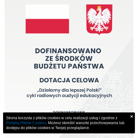
×
Strona korzysta z plików cookies w celu realizacji usług i zgodnie z
Polityką Plików Cookies
. Możesz określić warunki przechowywania lub
dostępu do plików cookies w Twojej przeglądarce.