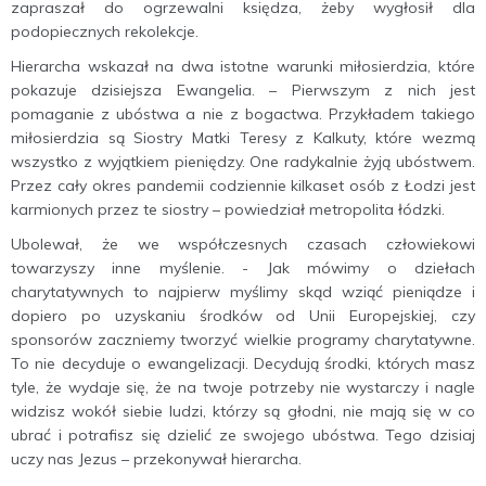
zapraszał do ogrzewalni księdza, żeby wygłosił dla
podopiecznych rekolekcje.
Hierarcha wskazał na dwa istotne warunki miłosierdzia, które
pokazuje dzisiejsza Ewangelia. – Pierwszym z nich jest
pomaganie z ubóstwa a nie z bogactwa. Przykładem takiego
miłosierdzia są Siostry Matki Teresy z Kalkuty, które wezmą
wszystko z wyjątkiem pieniędzy. One radykalnie żyją ubóstwem.
Przez cały okres pandemii codziennie kilkaset osób z Łodzi jest
karmionych przez te siostry – powiedział metropolita łódzki.
Ubolewał, że we współczesnych czasach człowiekowi
towarzyszy inne myślenie. - Jak mówimy o dziełach
charytatywnych to najpierw myślimy skąd wziąć pieniądze i
dopiero po uzyskaniu środków od Unii Europejskiej, czy
sponsorów zaczniemy tworzyć wielkie programy charytatywne.
To nie decyduje o ewangelizacji. Decydują środki, których masz
tyle, że wydaje się, że na twoje potrzeby nie wystarczy i nagle
widzisz wokół siebie ludzi, którzy są głodni, nie mają się w co
ubrać i potrafisz się dzielić ze swojego ubóstwa. Tego dzisiaj
uczy nas Jezus – przekonywał hierarcha.