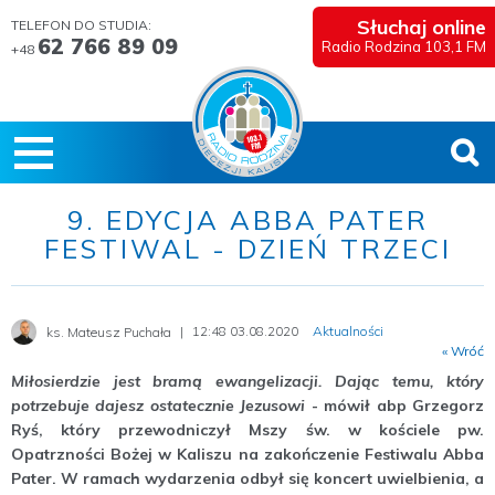
Słuchaj online
TELEFON DO STUDIA:
62 766 89 09
Radio Rodzina 103,1 FM
+48
9. EDYCJA ABBA PATER
FESTIWAL - DZIEŃ TRZECI
12:48 03.08.2020
Aktualności
ks. Mateusz Puchała
« Wróć
Miłosierdzie jest bramą ewangelizacji. Dając temu, który
potrzebuje dajesz ostatecznie Jezusowi
- mówił abp Grzegorz
Ryś, który przewodniczył Mszy św. w kościele pw.
Opatrzności Bożej w Kaliszu na zakończenie Festiwalu Abba
Pater. W ramach wydarzenia odbył się koncert uwielbienia, a