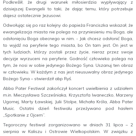
Podkreślił, że drugi warunek miłosierdzia wypływający z
dzisiejszej Ewangelii to taki, że dając temu, który potrzebuje
dajesz ostatecznie Jezusowi.
Odwołując się po raz kolejny do papieża Franciszka wskazał, że
ewangelizacja miasta nie polega na przyniesieniu mu Boga, ale
odsłonięciu Boga obecnego w nim. - Jak chcesz odsłonić Boga,
to wyjdź na peryferie tego miasta, bo On tam jest. On jest w
tych ludziach, którzy zostali przez życie, nieraz przez swoje
decyzje wyrzuceni na peryferie. Godność człowieka polega na
tym, że nosi w sobie jedynego Bożego Syna. Uszanuj ten obraz
w człowieku. W każdym z nas jest nieusuwalny obraz jedynego
Bożego Syna – stwierdził abp Ryś.
Abba Pater Festiwal zakończył koncert uwielbienia z udziałem
m.in. Mieczysława Szcześniaka, Krzysztofa Iwaneczko, Marzeny
Ugornej, Marty Ławskiej, Julii Stolpe, Michała Króla, Abba Pater
Music. Ostatni dzień festiwalu przeżywano pod hasłem
„Spotkanie z Ojcem”.
Tegoroczny festiwal zorganizowano w dniach 31 lipca – 2
sierpnia w Kaliszu i Ostrowie Wielkopolskim. W związku z