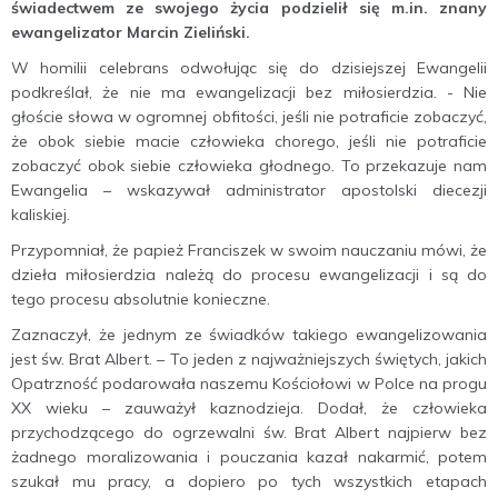
świadectwem ze swojego życia podzielił się m.in. znany
ewangelizator Marcin Zieliński.
W homilii celebrans odwołując się do dzisiejszej Ewangelii
podkreślał, że nie ma ewangelizacji bez miłosierdzia. - Nie
głoście słowa w ogromnej obfitości, jeśli nie potraficie zobaczyć,
że obok siebie macie człowieka chorego, jeśli nie potraficie
zobaczyć obok siebie człowieka głodnego. To przekazuje nam
Ewangelia – wskazywał administrator apostolski diecezji
kaliskiej.
Przypomniał, że papież Franciszek w swoim nauczaniu mówi, że
dzieła miłosierdzia należą do procesu ewangelizacji i są do
tego procesu absolutnie konieczne.
Zaznaczył, że jednym ze świadków takiego ewangelizowania
jest św. Brat Albert. – To jeden z najważniejszych świętych, jakich
Opatrzność podarowała naszemu Kościołowi w Polce na progu
XX wieku – zauważył kaznodzieja. Dodał, że człowieka
przychodzącego do ogrzewalni św. Brat Albert najpierw bez
żadnego moralizowania i pouczania kazał nakarmić, potem
szukał mu pracy, a dopiero po tych wszystkich etapach