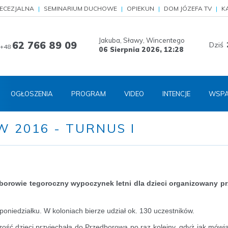
IECEZJALNA
SEMINARIUM DUCHOWE
OPIEKUN
DOM JÓZEFA TV
K
Jakuba, Sławy, Wincentego
62 766 89 09
Dziś
+48
06 Sierpnia 2026,
12:28
OGŁOSZENIA
PROGRAM
VIDEO
INTENCJE
WSPA
 2016 - TURNUS I
borowie tegoroczny wypoczynek letni dla dzieci organizowany pr
 poniedziałku. W koloniach bierze udział ok. 130 uczestników.
zość dzieci przyjechała do Przedborowa po raz kolejny, gdyż jak mówią