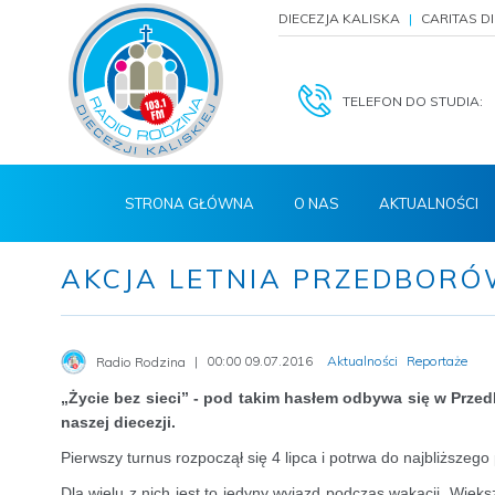
DIECEZJA KALISKA
CARITAS D
TELEFON DO STUDIA:
STRONA GŁÓWNA
O NAS
AKTUALNOŚCI
AKCJA LETNIA PRZEDBORÓW
00:00 09.07.2016
Aktualności
Reportaże
Radio Rodzina
„Życie bez sieci” - pod takim hasłem odbywa się w Przed
naszej diecezji.
Pierwszy turnus rozpoczął się 4 lipca i potrwa do najbliższego
Dla wielu z nich jest to jedyny wyjazd podczas wakacji. Więks