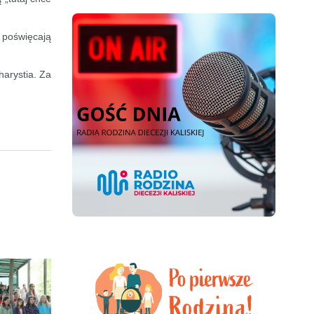
z poświęcają
arystia. Za