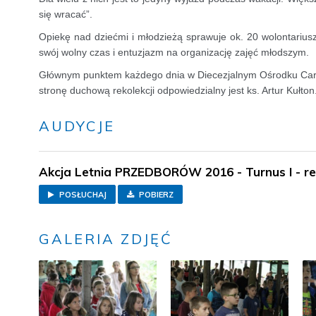
się wracać”.
Opiekę nad dziećmi i młodzieżą sprawuje ok. 20 wolontariuszy
swój wolny czas i entuzjazm na organizację zajęć młodszym.
Głównym punktem każdego dnia w Diecezjalnym Ośrodku Carit
stronę duchową rekolekcji odpowiedzialny jest ks. Artur Kułton
AUDYCJE
Akcja Letnia PRZEDBORÓW 2016 - Turnus I - r
POSŁUCHAJ
POBIERZ
GALERIA ZDJĘĆ