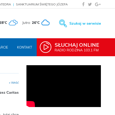
ATEDRA
SANKTUARIUM ŚWIĘTEGO JÓZEFA
28°C
Jutro
26°C
Szukaj w serwisie
SŁUCHAJ ONLINE
RCIE
KONTAKT
RADIO RODZINA 103,1 FM
« Wróć
zez Caritas
 „tutaj chce