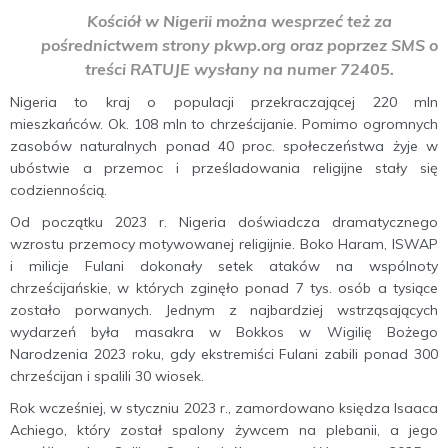
Kościół w Nigerii można wesprzeć też za
pośrednictwem strony pkwp.org oraz poprzez SMS o
treści RATUJE wysłany na numer 72405.
Nigeria to kraj o populacji przekraczającej 220 mln
mieszkańców. Ok. 108 mln to chrześcijanie. Pomimo ogromnych
zasobów naturalnych ponad 40 proc. społeczeństwa żyje w
ubóstwie a przemoc i prześladowania religijne stały się
codziennością.
Od początku 2023 r. Nigeria doświadcza dramatycznego
wzrostu przemocy motywowanej religijnie. Boko Haram, ISWAP
i milicje Fulani dokonały setek ataków na wspólnoty
chrześcijańskie, w których zginęło ponad 7 tys. osób a tysiące
zostało porwanych. Jednym z najbardziej wstrząsających
wydarzeń była masakra w Bokkos w Wigilię Bożego
Narodzenia 2023 roku, gdy ekstremiści Fulani zabili ponad 300
chrześcijan i spalili 30 wiosek.
Rok wcześniej, w styczniu 2023 r., zamordowano księdza Isaaca
Achiego, który został spalony żywcem na plebanii, a jego