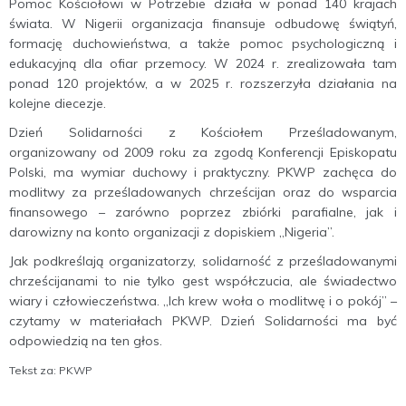
Pomoc Kościołowi w Potrzebie działa w ponad 140 krajach
świata. W Nigerii organizacja finansuje odbudowę świątyń,
formację duchowieństwa, a także pomoc psychologiczną i
edukacyjną dla ofiar przemocy. W 2024 r. zrealizowała tam
ponad 120 projektów, a w 2025 r. rozszerzyła działania na
kolejne diecezje.
Dzień Solidarności z Kościołem Prześladowanym,
organizowany od 2009 roku za zgodą Konferencji Episkopatu
Polski, ma wymiar duchowy i praktyczny. PKWP zachęca do
modlitwy za prześladowanych chrześcijan oraz do wsparcia
finansowego – zarówno poprzez zbiórki parafialne, jak i
darowizny na konto organizacji z dopiskiem „Nigeria”.
Jak podkreślają organizatorzy, solidarność z prześladowanymi
chrześcijanami to nie tylko gest współczucia, ale świadectwo
wiary i człowieczeństwa. „Ich krew woła o modlitwę i o pokój” –
czytamy w materiałach PKWP. Dzień Solidarności ma być
odpowiedzią na ten głos.
Tekst za: PKWP