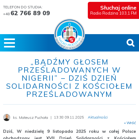
Słuchaj online
TELEFON DO STUDIA:
62 766 89 09
Radio Rodzina 103,1 FM
+48
„BĄDŹMY GŁOSEM
PRZEŚLADOWANYCH W
NIGERII” – DZIŚ DZIEŃ
SOLIDARNOŚCI Z KOŚCIOŁEM
PRZEŚLADOWANYM
13:38 09.11.2025
Aktualności
ks. Mateusz Puchała
« Wróć
Dziś, W niedzielę 9 listopada 2025 roku w całej Polsce
obchodzony jest XVII Dzień Solidarności z Kościołem