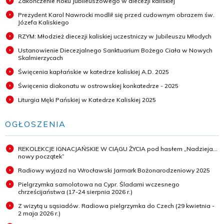
Zakończenie Roku Jubileuszowego w diecezji kaliskiej
Prezydent Karol Nawrocki modlił się przed cudownym obrazem św.
Józefa Kaliskiego
RZYM: Młodzież diecezji kaliskiej uczestniczy w Jubileuszu Młodych
Ustanowienie Diecezjalnego Sanktuarium Bożego Ciała w Nowych
Skalmierzycach
Święcenia kapłańskie w katedrze kaliskiej A.D. 2025
Święcenia diakonatu w ostrowskiej konkatedrze - 2025
Liturgia Męki Pańskiej w Katedrze Kaliskiej 2025
OGŁOSZENIA
REKOLEKCJE IGNACJAŃSKIE W CIĄGU ŻYCIA pod hasłem „Nadzieja...
nowy początek”
Radiowy wyjazd na Wrocławski Jarmark Bożonarodzeniowy 2025
Pielgrzymka samolotowa na Cypr. Śladami wczesnego
chrześcijaństwa (17-24 sierpnia 2026 r.)
Z wizytą u sąsiadów. Radiowa pielgrzymka do Czech (29 kwietnia -
2 maja 2026 r.)