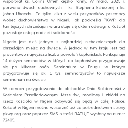
współbrat ks. Collins Omeh ciężko ranny. W marcu 2025 r.
porwano dwóch duchownych – ks. Stephena Echezonę i ks.
Johna Ubaechu. To tylko kilka z wielu przypadków przemocy
wobec duchowieństwa w Nigerii. Jak podkreśla PKWP, dla
tamtejszych chrześcijan wiara staje się aktem odwagi, a Kościół
pozostaje ostoją nadziei i solidarności.
Nigeria jest dziś jednym z najbardziej niebezpiecznych dla
chrześcijan miejsc na świecie. A jednak w tym kraju jest też
procentowo najwyższa liczba powołań kapłańskich. Funkcjonuje
14 dużych seminariów, w których do kapłaństwa przygotowuje
się po kilkaset osób. Seminarium w Enugu, w którym
przygotowuje się ok. 1 tys. seminarzystów to największe
seminarium na świecie.
W ramach przygotowania do obchodów Dnia Solidarności z
Kościołem Prześladowanym, Msze św., modlitwy i zbiórki na
rzecz Kościoła w Nigerii odbywać się będą w całej Polsce.
Kościół w Nigerii można wesprzeć też za pośrednictwem strony
pkwp.org oraz poprzez SMS o treści RATUJE wysłany na numer
72405.