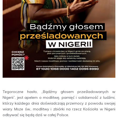
Tegoroczne hasło, „Bądźmy głosem prześladowanych w
Nigerii”, jest apelem o modlitwę, pamięć i solidarność z ludźmi,
którzy każdego dnia doświadczają przemocy z powodu swojej
wiary. Msze św., modlitwy i zbiórki na rzecz Kościoła w Nigerii
odbywać się będą dziś w całej Polsce.