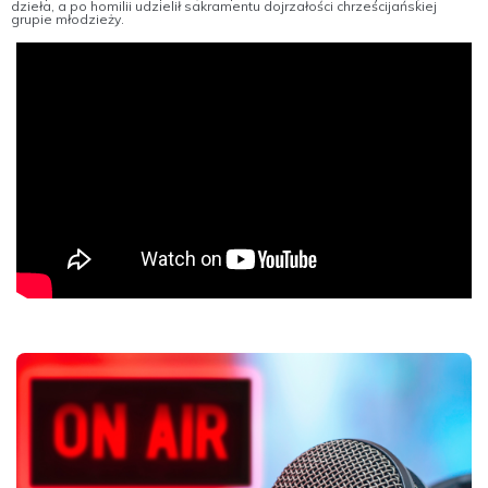
dzieła, a po homilii udzielił sakramentu dojrzałości chrześcijańskiej
grupie młodzieży.