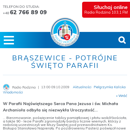
Słuchaj online
TELEFON DO STUDIA:
62 766 89 09
Radio Rodzina 103,1 FM
+48
BRĄSZEWICE - POTRÓJNE
ŚWIĘTO PARAFII
13:00 09.10.2009
Aktualności
Pielgrzymka Kaliska
Radio Rodzina
Wiadomości
« Wróć
W Parafii Najświętszego Serca Pana Jezusa i św. Michała
Archanioła odbyła się niezwykła Uroczystość...
... Bierzmowanie, poświęcenie tablicy pamiątkowej i płotu wokół kościoła,
a także 90 - lecie Parafii zgromadziły bardzo licznie wiernych, którzy z
radością uczestniczyli we Mszy Świętej pod przewodnictwem Ks.
Biskupa Stanisława Napierały. Po pozdrowieniu Pasterz poświęcił nowe