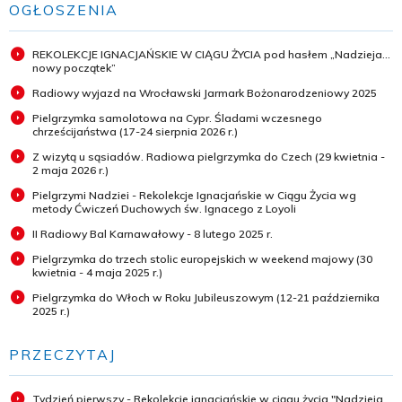
OGŁOSZENIA
REKOLEKCJE IGNACJAŃSKIE W CIĄGU ŻYCIA pod hasłem „Nadzieja...
nowy początek”
Radiowy wyjazd na Wrocławski Jarmark Bożonarodzeniowy 2025
Pielgrzymka samolotowa na Cypr. Śladami wczesnego
chrześcijaństwa (17-24 sierpnia 2026 r.)
Z wizytą u sąsiadów. Radiowa pielgrzymka do Czech (29 kwietnia -
2 maja 2026 r.)
Pielgrzymi Nadziei - Rekolekcje Ignacjańskie w Ciągu Życia wg
metody Ćwiczeń Duchowych św. Ignacego z Loyoli
II Radiowy Bal Karnawałowy - 8 lutego 2025 r.
Pielgrzymka do trzech stolic europejskich w weekend majowy (30
kwietnia - 4 maja 2025 r.)
Pielgrzymka do Włoch w Roku Jubileuszowym (12-21 października
2025 r.)
PRZECZYTAJ
Tydzień pierwszy - Rekolekcje ignacjańskie w ciągu życia "Nadzieja...