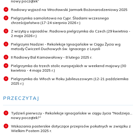
nowy początek”
Radiowy wyjazd na Wrocławski Jarmark Bożonarodzeniowy 2025
Pielgrzymka samolotowa na Cypr. Śladami wczesnego
chrześcijaństwa (17-24 sierpnia 2026 r.)
Z wizytą u sąsiadów. Radiowa pielgrzymka do Czech (29 kwietnia -
2 maja 2026 r.)
Pielgrzymi Nadziei - Rekolekcje Ignacjańskie w Ciągu Życia wg
metody Ćwiczeń Duchowych św. Ignacego z Loyoli
II Radiowy Bal Karnawałowy - 8 lutego 2025 r.
Pielgrzymka do trzech stolic europejskich w weekend majowy (30
kwietnia - 4 maja 2025 r.)
Pielgrzymka do Włoch w Roku Jubileuszowym (12-21 października
2025 r.)
PRZECZYTAJ
Tydzień pierwszy - Rekolekcje ignacjańskie w ciągu życia "Nadzieja...
nowy początek?"
Wskazania pasterskie dotyczące przepisów pokutnych w związku z
Wielkim Postem 2025 r.