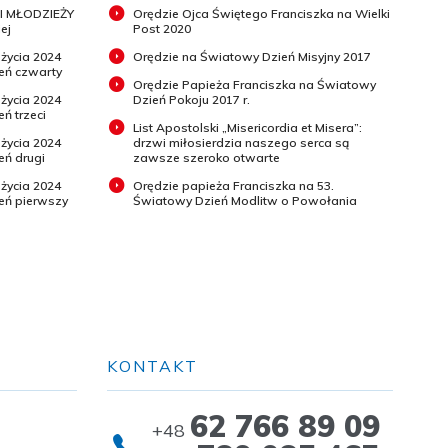
I MŁODZIEŻY
Orędzie Ojca Świętego Franciszka na Wielki
ej
Post 2020
 życia 2024
Orędzie na Światowy Dzień Misyjny 2017
ień czwarty
Orędzie Papieża Franciszka na Światowy
 życia 2024
Dzień Pokoju 2017 r.
eń trzeci
List Apostolski „Misericordia et Misera”:
 życia 2024
drzwi miłosierdzia naszego serca są
eń drugi
zawsze szeroko otwarte
 życia 2024
Orędzie papieża Franciszka na 53.
ień pierwszy
Światowy Dzień Modlitw o Powołania
KONTAKT
62 766 89 09
+48