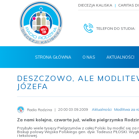
DIECEZJA KALISKA
CARITAS D
TELEFON DO STUDIA:
STRONA GŁÓWNA
O NAS
AKTUALNOŚCI
DESZCZOWO, ALE MODLITE
JÓZEFA
20:00 03.09.2009
Aktualności
Modlitwa za r
Radio Rodzina
Za nami kolejna, czwarta już, wielka pielgrzymka Rodzin
Przybyło wiele tysięcy Pielgrzymów z całej Polski, by modlić się za 
Biskup polowy Wojska Polskiego gen. dyw. Tadeusz PŁOSKI. Wygł
i tekstowej.