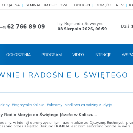
IECEZJALNA
SEMINARIUM DUCHOWE
OPIEKUN
DOM JÓZEFA TV
K
Izy, Rajmunda, Seweryna
62 766 89 09
Dziś
+48
08 Sierpnia 2026,
06:59
OGŁOSZENIA
PROGRAM
VIDEO
INTENCJE
WSPA
WNIE I RADOŚNIE U ŚWIĘTEGO
odziny
Pielgrzymka Kaliska
Polecamy
Modlitwa za rodziny Audycje
y Radia Maryja do Świętego Józefa w Kaliszu...
rodziny, w intencji obrony życia i tym razem także za Ojczyznę. Eucharystii pr
oszona przez Księdza Biskupa HOMILIA jest zamieszczona poniżej w wersji