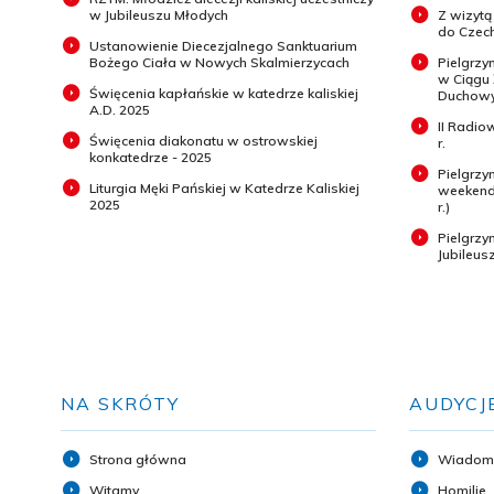
w Jubileuszu Młodych
Z wizytą
do Czech
Ustanowienie Diecezjalnego Sanktuarium
Bożego Ciała w Nowych Skalmierzycach
Pielgrzy
w Ciągu
Święcenia kapłańskie w katedrze kaliskiej
Duchowyc
A.D. 2025
II Radio
Święcenia diakonatu w ostrowskiej
r.
konkatedrze - 2025
Pielgrzy
Liturgia Męki Pańskiej w Katedrze Kaliskiej
weekend 
2025
r.)
Pielgrz
Jubileus
NA SKRÓTY
AUDYCJ
Strona główna
Wiadom
Witamy
Homilie