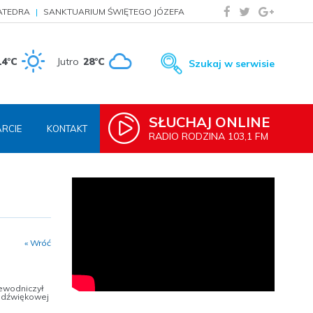
ATEDRA
SANKTUARIUM ŚWIĘTEGO JÓZEFA
14°C
Jutro
28°C
Szukaj w serwisie
SŁUCHAJ ONLINE
RCIE
KONTAKT
RADIO RODZINA 103,1 FM
« Wróć
zewodniczył
 dźwiękowej