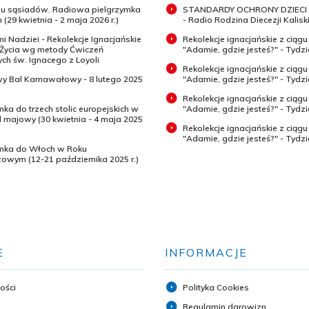
 u sąsiadów. Radiowa pielgrzymka
STANDARDY OCHRONY DZIECI 
 (29 kwietnia - 2 maja 2026 r.)
- Radio Rodzina Diecezji Kaliski
mi Nadziei - Rekolekcje Ignacjańskie
Rekolekcje ignacjańskie z ciągu
 Życia wg metody Ćwiczeń
"Adamie, gdzie jesteś?" - Tydz
h św. Ignacego z Loyoli
Rekolekcje ignacjańskie z ciągu
wy Bal Karnawałowy - 8 lutego 2025
"Adamie, gdzie jesteś?" - Tydzi
Rekolekcje ignacjańskie z ciągu
mka do trzech stolic europejskich w
"Adamie, gdzie jesteś?" - Tydzi
majowy (30 kwietnia - 4 maja 2025
Rekolekcje ignacjańskie z ciągu
"Adamie, gdzie jesteś?" - Tydz
ymka do Włoch w Roku
zowym (12-21 października 2025 r.)
E
INFORMACJE
ości
Polityka Cookies
Regulamin darowizn