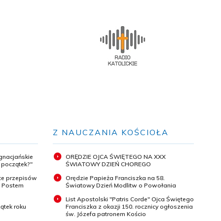
Z NAUCZANIA KOŚCIOŁA
ignacjańskie
ORĘDZIE OJCA ŚWIĘTEGO NA XXX
y początek?"
ŚWIATOWY DZIEŃ CHOREGO
ce przepisów
Orędzie Papieża Franciszka na 58.
m Postem
Światowy Dzień Modlitw o Powołania
List Apostolski "Patris Corde" Ojca Świętego
ątek roku
Franciszka z okazji 150. rocznicy ogłoszenia
św. Józefa patronem Kościo