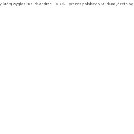
y
, którą wygłosił Ks. dr Andrzej LATOŃ - prezes polskiego Studium Józefolo
J