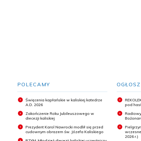
POLECAMY
OGŁOSZ
Święcenia kapłańskie w kaliskiej katedrze
REKOLEK
A.D. 2026
pod hasł
Zakończenie Roku Jubileuszowego w
Radiowy
diecezji kaliskiej
Bożonar
Prezydent Karol Nawrocki modlił się przed
Pielgrz
cudownym obrazem św. Józefa Kaliskiego
wczesneg
2026 r.)
RZYM: Młodzież diecezji kaliskiej uczestniczy