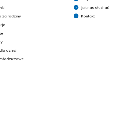
mki
Jak nas słuchać
 za rodziny
Kontakt
cje
że
y
dla dzieci
 młodzieżowe