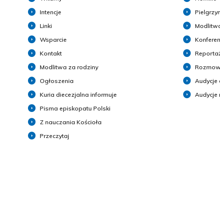
Intencje
Pielgrzy
Linki
Modlitwa
Wsparcie
Konferen
Kontakt
Reporta
Modlitwa za rodziny
Rozmow
Ogłoszenia
Audycje 
Kuria diecezjalna informuje
Audycje
Pisma episkopatu Polski
Z nauczania Kościoła
Przeczytaj