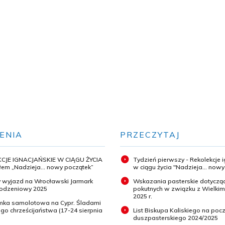
ENIA
PRZECZYTAJ
CJE IGNACJAŃSKIE W CIĄGU ŻYCIA
Tydzień pierwszy - Rekolekcje 
em „Nadzieja... nowy początek”
w ciągu życia "Nadzieja... now
 wyjazd na Wrocławski Jarmark
Wskazania pasterskie dotyczą
odzeniowy 2025
pokutnych w związku z Wielki
2025 r.
ymka samolotowa na Cypr. Śladami
o chrześcijaństwa (17-24 sierpnia
List Biskupa Kaliskiego na pocz
duszpasterskiego 2024/2025