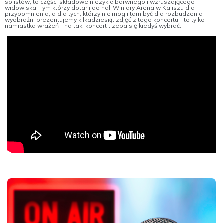
solistów, to części składowe niezykle barwnego i wzruszającego
widowiska. Tym którzy dotarli do hali Winiary Arena w Kaliszu dla
przypomnienia, a dla tych, którzy nie mogli tam być dla rozbudzenia
wyobraźni prezentujemy kilkadziesiąt zdjęć z tego koncertu - to tylko
namiastka wrażeń - na taki koncert trzeba się kiedyś wybrać.