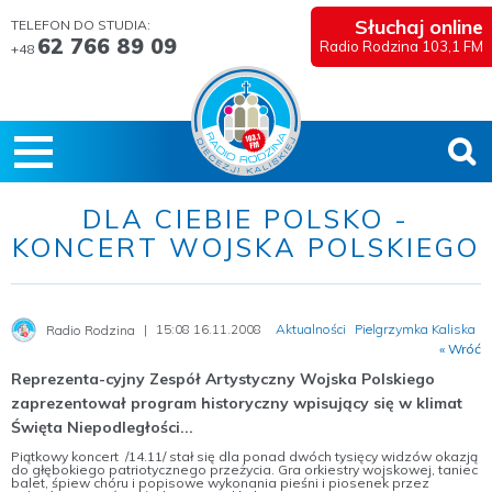
Słuchaj online
TELEFON DO STUDIA:
62 766 89 09
Radio Rodzina 103,1 FM
+48
DLA CIEBIE POLSKO -
KONCERT WOJSKA POLSKIEGO
15:08 16.11.2008
Aktualności
Pielgrzymka Kaliska
Radio Rodzina
« Wróć
Reprezenta-cyjny Zespół Artystyczny Wojska Polskiego
zaprezentował program historyczny wpisujący się w klimat
Święta Niepodległości...
Piątkowy koncert /14.11/ stał się dla ponad dwóch tysięcy widzów okazją
do głębokiego patriotycznego przeżycia. Gra orkiestry wojskowej, taniec
balet, śpiew chóru i popisowe wykonania pieśni i piosenek przez