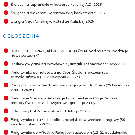
Święcenia kapłańskie w katedrze kaliskiej A.D. 2025
Święcenia diakonatu w ostrowskiej konkatedrze - 2025
Liturgia Męki Pańskiej w Katedrze Kaliskiej 2025
OGŁOSZENIA
REKOLEKCJE IGNACJAŃSKIE W CIĄGU ŻYCIA pod hasłem „Nadzieja...
nowy początek”
Radiowy wyjazd na Wrocławski Jarmark Bożonarodzeniowy 2025
Pielgrzymka samolotowa na Cypr. Śladami wczesnego
chrześcijaństwa (17-24 sierpnia 2026 r.)
Z wizytą u sąsiadów. Radiowa pielgrzymka do Czech (29 kwietnia -
2 maja 2026 r.)
Pielgrzymi Nadziei - Rekolekcje Ignacjańskie w Ciągu Życia wg
metody Ćwiczeń Duchowych św. Ignacego z Loyoli
II Radiowy Bal Karnawałowy - 8 lutego 2025 r.
Pielgrzymka do trzech stolic europejskich w weekend majowy (30
kwietnia - 4 maja 2025 r.)
Pielgrzymka do Włoch w Roku Jubileuszowym (12-21 października