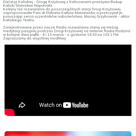
Diecezji Kaliskiej - Drogę Krzyżową z Kaliszanami przeżywa Biskup
Kaliski Stanisław Napierała.
Kolejny raz rozważania do poszczególnych stacji Drogi Krzyżowej
zaproponowała Pani dr Elżbieta Kałuża-Maniewska a przeczytał je,
poruszając serca uczestników nabożeństwa, Maciej Grzybowski - aktor
Kaliskiego Teatru.
Zarejestrowane przez nasze Radio rozważania staną się treścią
medytacji pasyjnej podczas Drogi Krzyżowej na antenie Radia Rodzina
w kolejne dwa piątki - 6 i 13 marca - o godzinie 19.30 na 103,1 FM.
Zapraszamy do wspólnej modlitwy.