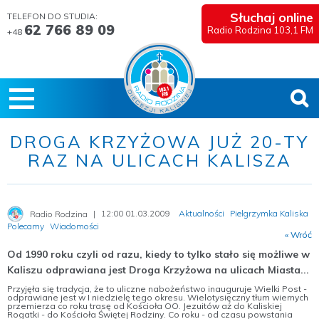
Słuchaj online
TELEFON DO STUDIA:
62 766 89 09
Radio Rodzina 103,1 FM
+48
DROGA KRZYŻOWA JUŻ 20-TY
RAZ NA ULICACH KALISZA
12:00 01.03.2009
Aktualności
Pielgrzymka Kaliska
Radio Rodzina
Polecamy
Wiadomości
« Wróć
Od 1990 roku czyli od razu, kiedy to tylko stało się możliwe w
Kaliszu odprawiana jest Droga Krzyżowa na ulicach Miasta...
Przyjęła się tradycja, że to uliczne nabożeństwo inauguruje Wielki Post -
odprawiane jest w I niedzielę tego okresu. Wielotysięczny tłum wiernych
przemierza co roku trasę od Kościoła OO. Jezuitów aż do Kaliskiej
Rogatki - do Kościoła Świętej Rodziny. Co roku - od czasu powstania