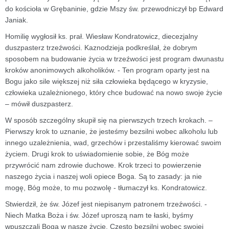
do kościoła w Grębaninie, gdzie Mszy św. przewodniczył bp Edward
Janiak.
Homilię wygłosił ks. prał. Wiesław Kondratowicz, diecezjalny
duszpasterz trzeźwości. Kaznodzieja podkreślał, że dobrym
sposobem na budowanie życia w trzeźwości jest program dwunastu
kroków anonimowych alkoholików. - Ten program oparty jest na
Bogu jako sile większej niż siła człowieka będącego w kryzysie,
człowieka uzależnionego, który chce budować na nowo swoje życie
– mówił duszpasterz.
W sposób szczególny skupił się na pierwszych trzech krokach. –
Pierwszy krok to uznanie, że jesteśmy bezsilni wobec alkoholu lub
innego uzależnienia, wad, grzechów i przestaliśmy kierować swoim
życiem. Drugi krok to uświadomienie sobie, że Bóg może
przywrócić nam zdrowie duchowe. Krok trzeci to powierzenie
naszego życia i naszej woli opiece Boga. Są to zasady: ja nie
mogę, Bóg może, to mu pozwolę - tłumaczył ks. Kondratowicz.
Stwierdził, że św. Józef jest niepisanym patronem trzeźwości. -
Niech Matka Boża i św. Józef uproszą nam te łaski, byśmy
wpuszczali Boga w nasze życie. Często bezsilni wobec swojej