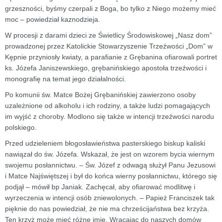
grzeszności, byśmy czerpali z Boga, bo tylko z Niego możemy mieć
moc – powiedział kaznodzieja.
W procesji z darami dzieci ze Świetlicy Środowiskowej „Nasz dom”
prowadzonej przez Katolickie Stowarzyszenie Trzeźwości „Dom” w
Kępnie przyniosły kwiaty, a parafianie z Grębanina ofiarowali portret
ks. Józefa Janiszewskiego, grębanińskiego apostoła trzeźwości i
monografię na temat jego działalności.
Po komunii św. Matce Bożej Grębanińskiej zawierzono osoby
uzależnione od alkoholu i ich rodziny, a także ludzi pomagających
im wyjść z choroby. Modlono się także w intencji trzeźwości narodu
polskiego.
Przed udzieleniem błogosławieństwa pasterskiego biskup kaliski
nawiązał do św. Józefa. Wskazał, że jest on wzorem bycia wiernym
swojemu posłannictwu. – Św. Józef z odwagą służył Panu Jezusowi
i Matce Najświętszej i był do końca wierny posłannictwu, którego się
podjął – mówił bp Janiak. Zachęcał, aby ofiarować modlitwę i
wyrzeczenia w intencji osób zniewolonych. – Papież Franciszek tak
pięknie do nas powiedział, że nie ma chrześcijaństwa bez krzyża.
Ten krzyż może mieć różne imię. Wracając do naszych domów