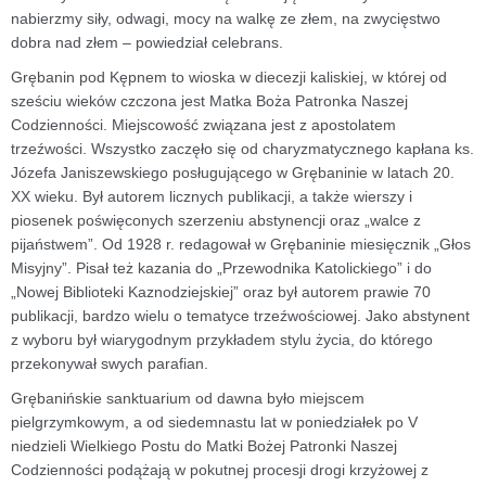
nabierzmy siły, odwagi, mocy na walkę ze złem, na zwycięstwo
dobra nad złem – powiedział celebrans.
Grębanin pod Kępnem to wioska w diecezji kaliskiej, w której od
sześciu wieków czczona jest Matka Boża Patronka Naszej
Codzienności. Miejscowość związana jest z apostolatem
trzeźwości. Wszystko zaczęło się od charyzmatycznego kapłana ks.
Józefa Janiszewskiego posługującego w Grębaninie w latach 20.
XX wieku. Był autorem licznych publikacji, a także wierszy i
piosenek poświęconych szerzeniu abstynencji oraz „walce z
pijaństwem”. Od 1928 r. redagował w Grębaninie miesięcznik „Głos
Misyjny”. Pisał też kazania do „Przewodnika Katolickiego” i do
„Nowej Biblioteki Kaznodziejskiej” oraz był autorem prawie 70
publikacji, bardzo wielu o tematyce trzeźwościowej. Jako abstynent
z wyboru był wiarygodnym przykładem stylu życia, do którego
przekonywał swych parafian.
Grębanińskie sanktuarium od dawna było miejscem
pielgrzymkowym, a od siedemnastu lat w poniedziałek po V
niedzieli Wielkiego Postu do Matki Bożej Patronki Naszej
Codzienności podążają w pokutnej procesji drogi krzyżowej z