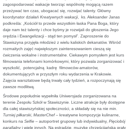
zagospodarować wakacje tworząc wspólnotę mogącą razem
przeżywać ten czas, ubogacać się, rozwijać talenty. Główny
koordynator działań
Kreatywnych wakacji
, ks. Aleksander Janas
podkreśla: „Kościół to przede wszystkim łaska Pana Boga, który
daje nam też talenty i chce byśmy je rozwijali do głoszenia Jego
orędzia i Ewangelizacji - stąd ten pomysł”. Zaproszenie do
Stawiszyna przyjęła młodzież z wielu kaliskich dekanatów. Wśród
rozmaitych zajęć największym zainteresowaniem cieszą się
ćwiczenia wokalne i instrumentalne. Ciekawym pomysłem jest kurs
filmowania telefonami komórkowymi, który pozwala zorganizować i
wyszkolić, potencjalną kadrę filmowców-amatorów,
dokumentujących w przyszłym roku wydarzenia w Krakowie.
Zajęcia warsztatowe będą trwały cały tydzień, a rozpoczynają się
zawsze modlitwą.
Środowe popołudnie wypełniła
Uniwersjada
zorganizowana na
terenie Zespołu Szkół w Stawiszynie. Liczne atrakcje były dostępne
dla całej stawiszyńskiej społeczności, a składały się na nie min.
Turniej piłkarski
,
MasterChef
– kreatywne kompozycje kulinarne,
konkurs na
Selfie
– autoportret grupowy lub indywidualny,
Pięciobój
parafialny
i wiele innych. Na estradzie, muzykę chrześcijańską grały