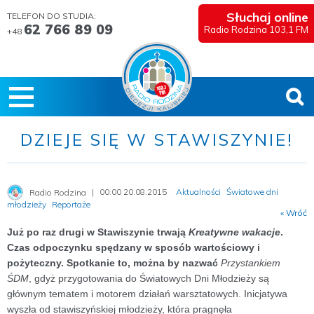
Słuchaj online
TELEFON DO STUDIA:
62 766 89 09
Radio Rodzina 103,1 FM
+48
DZIEJE SIĘ W STAWISZYNIE!
00:00 20.08.2015
Aktualności
Światowe dni
Radio Rodzina
młodzieży
Reportaże
« Wróć
Już po raz drugi w Stawiszynie trwają
Kreatywne wakacje
.
Czas odpoczynku spędzany w sposób wartościowy i
pożyteczny. Spotkanie to, można by nazwać
Przystankiem
ŚDM
, gdyż przygotowania do Światowych Dni Młodzieży są
głównym tematem i motorem działań warsztatowych. Inicjatywa
wyszła od stawiszyńskiej młodzieży, która pragnęła