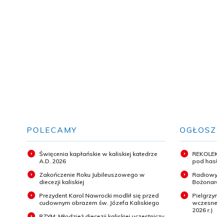
POLECAMY
OGŁOSZ
Święcenia kapłańskie w kaliskiej katedrze
REKOLEK
A.D. 2026
pod hasł
Zakończenie Roku Jubileuszowego w
Radiowy
diecezji kaliskiej
Bożonar
Prezydent Karol Nawrocki modlił się przed
Pielgrz
cudownym obrazem św. Józefa Kaliskiego
wczesneg
2026 r.)
RZYM: Młodzież diecezji kaliskiej uczestniczy