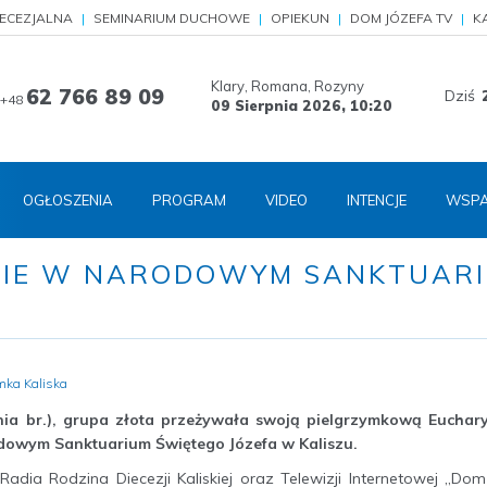
IECEZJALNA
SEMINARIUM DUCHOWE
OPIEKUN
DOM JÓZEFA TV
K
Klary, Romana, Rozyny
62 766 89 09
Dziś
+48
09 Sierpnia 2026,
10:20
OGŁOSZENIA
PROGRAM
VIDEO
INTENCJE
WSPA
WIE W NARODOWYM SANKTUAR
mka Kaliska
a br.), grupa złota przeżywała swoją pielgrzymkową Eucharys
owym Sanktuarium Świętego Józefa w Kaliszu.
adia Rodzina Diecezji Kaliskiej oraz Telewizji Internetowej „Dom