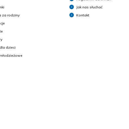
mki
Jak nas słuchać
 za rodziny
Kontakt
cje
że
y
dla dzieci
 młodzieżowe