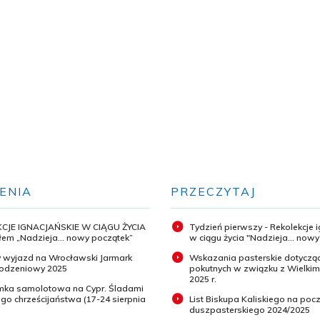
ENIA
PRZECZYTAJ
CJE IGNACJAŃSKIE W CIĄGU ŻYCIA
Tydzień pierwszy - Rekolekcje 
em „Nadzieja... nowy początek”
w ciągu życia "Nadzieja... now
 wyjazd na Wrocławski Jarmark
Wskazania pasterskie dotyczą
odzeniowy 2025
pokutnych w związku z Wielki
2025 r.
ymka samolotowa na Cypr. Śladami
o chrześcijaństwa (17-24 sierpnia
List Biskupa Kaliskiego na pocz
duszpasterskiego 2024/2025