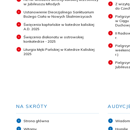
w Jubileuszu Młodych
Z wizytą
do Czech
Ustanowienie Diecezjalnego Sanktuarium
Bożego Ciała w Nowych Skalmierzycach
Pielgrzy
w Ciągu
Święcenia kapłańskie w katedrze kaliskiej
Duchowyc
A.D. 2025
II Radio
Święcenia diakonatu w ostrowskiej
r.
konkatedrze - 2025
Pielgrzy
Liturgia Męki Pańskiej w Katedrze Kaliskiej
weekend 
2025
r.)
Pielgrz
Jubileus
NA SKRÓTY
AUDYCJ
Strona główna
Wiadom
Witamy
Homilie