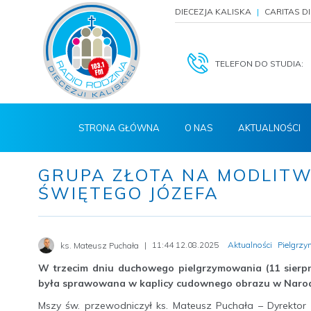
DIECEZJA KALISKA
CARITAS D
TELEFON DO STUDIA:
STRONA GŁÓWNA
O NAS
AKTUALNOŚCI
GRUPA ZŁOTA NA MODLIT
ŚWIĘTEGO JÓZEFA
11:44 12.08.2025
Aktualności
Pielgrzy
ks. Mateusz Puchała
W trzecim dniu duchowego pielgrzymowania (11 sierpni
była sprawowana w kaplicy cudownego obrazu w Narod
Mszy św. przewodniczył ks. Mateusz Puchała – Dyrektor R