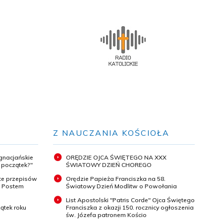
Z NAUCZANIA KOŚCIOŁA
ignacjańskie
ORĘDZIE OJCA ŚWIĘTEGO NA XXX
y początek?"
ŚWIATOWY DZIEŃ CHOREGO
ce przepisów
Orędzie Papieża Franciszka na 58.
m Postem
Światowy Dzień Modlitw o Powołania
List Apostolski "Patris Corde" Ojca Świętego
ątek roku
Franciszka z okazji 150. rocznicy ogłoszenia
św. Józefa patronem Kościo