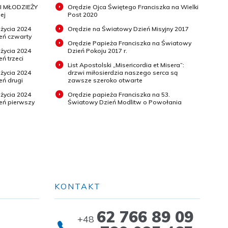
I MŁODZIEŻY
Orędzie Ojca Świętego Franciszka na Wielki
ej
Post 2020
 życia 2024
Orędzie na Światowy Dzień Misyjny 2017
ień czwarty
Orędzie Papieża Franciszka na Światowy
 życia 2024
Dzień Pokoju 2017 r.
eń trzeci
List Apostolski „Misericordia et Misera”:
 życia 2024
drzwi miłosierdzia naszego serca są
eń drugi
zawsze szeroko otwarte
 życia 2024
Orędzie papieża Franciszka na 53.
ień pierwszy
Światowy Dzień Modlitw o Powołania
KONTAKT
62 766 89 09
+48