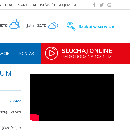
ATEDRA
SANKTUARIUM ŚWIĘTEGO JÓZEFA
20°C
Jutro
31°C
Szukaj w serwisie
SŁUCHAJ ONLINE
RCIE
KONTAKT
RADIO RODZINA 103,1 FM
IUM
« Wróć
tię, która
 Józefa”, a