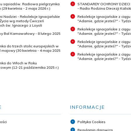
 u sąsiadów. Radiowa pielgrzymka
STANDARDY OCHRONY DZIECI 
 (29 kwietnia - 2 maja 2026 r.)
- Radio Rodzina Diecezji Kaliski
mi Nadziei - Rekolekcje Ignacjańskie
Rekolekcje ignacjańskie z ciągu
 Życia wg metody Ćwiczeń
"Adamie, gdzie jesteś?" - Tydz
h św. Ignacego z Loyoli
Rekolekcje ignacjańskie z ciągu
wy Bal Karnawałowy - 8 lutego 2025
"Adamie, gdzie jesteś?" - Tydzi
Rekolekcje ignacjańskie z ciągu
mka do trzech stolic europejskich w
"Adamie, gdzie jesteś?" - Tydzi
majowy (30 kwietnia - 4 maja 2025
Rekolekcje ignacjańskie z ciągu
"Adamie, gdzie jesteś?" - Tydz
ymka do Włoch w Roku
zowym (12-21 października 2025 r.)
E
INFORMACJE
ości
Polityka Cookies
Regulamin darowizn