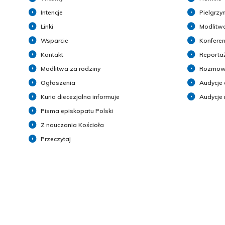
Intencje
Pielgrzy
Linki
Modlitwa
Wsparcie
Konferen
Kontakt
Reporta
Modlitwa za rodziny
Rozmow
Ogłoszenia
Audycje 
Kuria diecezjalna informuje
Audycje
Pisma episkopatu Polski
Z nauczania Kościoła
Przeczytaj