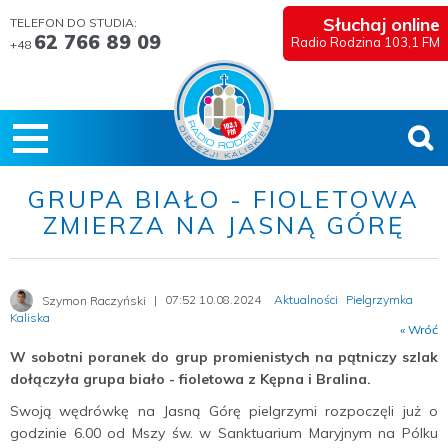
Słuchaj online
TELEFON DO STUDIA:
62 766 89 09
Radio Rodzina 103,1 FM
+48
GRUPA BIAŁO - FIOLETOWA
ZMIERZA NA JASNĄ GÓRĘ
07:52 10.08.2024
Aktualności
Pielgrzymka
Szymon Raczyński
Kaliska
« Wróć
W sobotni poranek do grup promienistych na pątniczy szlak
dołączyła grupa biało - fioletowa z Kępna i Bralina.
Swoją wędrówkę na Jasną Górę pielgrzymi rozpoczęli już o
godzinie 6.00 od Mszy św. w Sanktuarium Maryjnym na Pólku