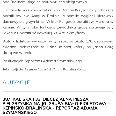
pod Bralinem, skąd co roku wyrusza pielgrzymka.
Eucharystii przewodniczył ks. kan. Roman Krzyżaniak, proboszcz
parafii pw. św. Anny w Bralinie, a homilię wygłosił kierownik
duchowy pielgrzymki, ks. Wiktor Fenger, z parafii św. Marcina w
Kępnie. W tym roku funkcję przewodnika grupy sprawuje były
wikariusz parafii pólkowskiej, ks. Artur Zmyślony.
Biało - fioletowi wyruszyli w tym roku w około 170. osobowym
składzie. Większość to ludzie młodzi, którzy na Jasną Górę
dotrą we wtorek.
Posłuchajcie reportażu Adama Szymańskiego.
Tekst, zdjęcia: Szymon Raczyński/Radio Rodzina Kalisz
AUDYCJE
387. KALISKA I 33. DIECEZJALNA PIESZA
PIELGRZYMKA NA JG_GRUPA BIAŁO-FIOLETOWA -
KĘPIŃSKO-BRALIŃSKA - REPORTAŻ ADAMA
SZYMAŃSKIEGO