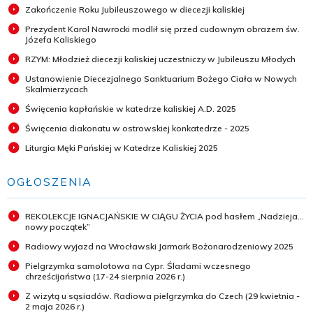
Zakończenie Roku Jubileuszowego w diecezji kaliskiej
Prezydent Karol Nawrocki modlił się przed cudownym obrazem św.
Józefa Kaliskiego
RZYM: Młodzież diecezji kaliskiej uczestniczy w Jubileuszu Młodych
Ustanowienie Diecezjalnego Sanktuarium Bożego Ciała w Nowych
Skalmierzycach
Święcenia kapłańskie w katedrze kaliskiej A.D. 2025
Święcenia diakonatu w ostrowskiej konkatedrze - 2025
Liturgia Męki Pańskiej w Katedrze Kaliskiej 2025
OGŁOSZENIA
REKOLEKCJE IGNACJAŃSKIE W CIĄGU ŻYCIA pod hasłem „Nadzieja...
nowy początek”
Radiowy wyjazd na Wrocławski Jarmark Bożonarodzeniowy 2025
Pielgrzymka samolotowa na Cypr. Śladami wczesnego
chrześcijaństwa (17-24 sierpnia 2026 r.)
Z wizytą u sąsiadów. Radiowa pielgrzymka do Czech (29 kwietnia -
2 maja 2026 r.)