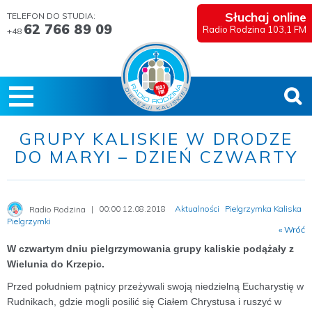
Słuchaj online
TELEFON DO STUDIA:
62 766 89 09
Radio Rodzina 103,1 FM
+48
GRUPY KALISKIE W DRODZE
DO MARYI – DZIEŃ CZWARTY
00:00 12.08.2018
Aktualności
Pielgrzymka Kaliska
Radio Rodzina
Pielgrzymki
« Wróć
W czwartym dniu pielgrzymowania grupy kaliskie podążały z
Wielunia do Krzepic.
Przed południem pątnicy przeżywali swoją niedzielną Eucharystię w
Rudnikach, gdzie mogli posilić się Ciałem Chrystusa i ruszyć w