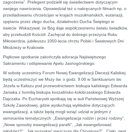
zagrożenia”. Prelegent podzielił się świadectwem dotyczącym
swojego nawrócenia. Opowiedział też o nakręcanych filmach np. o
prześladowaniu chrześcijan w krajach muzułmańskich, eutanazji,
opętaniu przez złego ducha, działalności Ducha Świętego w
świecie. Wskazywał, że Bóg daje współczesnemu światu świadków,
aby przebudzili Kościół. Zachęcał do dobrego przeżycia Roku
Miłosierdzia, jubileuszu 1050-lecia chrztu Polski i Światowych Dni
Młodzieży w Krakowie.
Piątkowe spotkanie zakończyła adoracja Najświętszego
Sakramentu i odśpiewanie Apelu Jasnogórskiego.
W sobotę uczestnicy Forum Nowej Ewangelizacji Diecezji Kaliskiej
będą uczestniczyć we Mszy św. o godz. 9.00 w Sanktuarium św.
Józefa w Kaliszu pod przewodnictwem biskupa kaliskiego Edwarda
Janiaka z homilią biskupa koszalińsko-kołobrzeskiego Edwarda
Dajczaka. Po Eucharystii spotkają się w auli Państwowej Wyższej
Szkoły Zawodowej, gdzie wysłuchają wykładów dotyczących
ewangelizacji, a także będą mogli wziąć udział w jednym z
seminariów tematycznych: „Ewangelizacja rodzin i przez rodziny”,
„Nowe sposoby ewangelizacji parafii”, „Jak ewangelizować
młodzież?”, „Jak pozyskać mężczyzn dla Chrystusa?”, „Ciało, gest