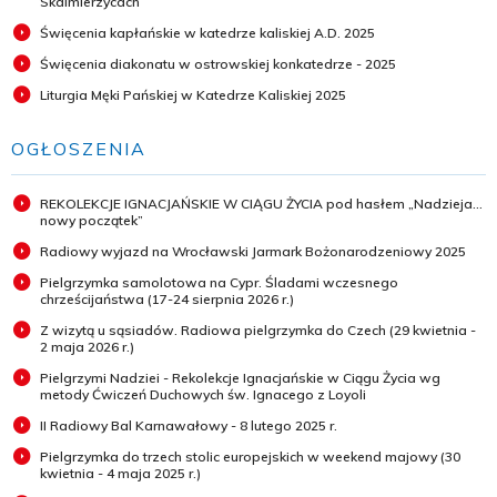
Skalmierzycach
Święcenia kapłańskie w katedrze kaliskiej A.D. 2025
Święcenia diakonatu w ostrowskiej konkatedrze - 2025
Liturgia Męki Pańskiej w Katedrze Kaliskiej 2025
OGŁOSZENIA
REKOLEKCJE IGNACJAŃSKIE W CIĄGU ŻYCIA pod hasłem „Nadzieja...
nowy początek”
Radiowy wyjazd na Wrocławski Jarmark Bożonarodzeniowy 2025
Pielgrzymka samolotowa na Cypr. Śladami wczesnego
chrześcijaństwa (17-24 sierpnia 2026 r.)
Z wizytą u sąsiadów. Radiowa pielgrzymka do Czech (29 kwietnia -
2 maja 2026 r.)
Pielgrzymi Nadziei - Rekolekcje Ignacjańskie w Ciągu Życia wg
metody Ćwiczeń Duchowych św. Ignacego z Loyoli
II Radiowy Bal Karnawałowy - 8 lutego 2025 r.
Pielgrzymka do trzech stolic europejskich w weekend majowy (30
kwietnia - 4 maja 2025 r.)