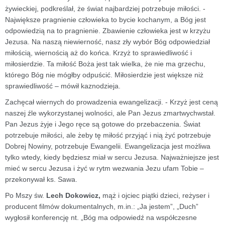
żywieckiej, podkreślał, że świat najbardziej potrzebuje miłości. -
Największe pragnienie człowieka to bycie kochanym, a Bóg jest
odpowiedzią na to pragnienie. Zbawienie człowieka jest w krzyżu
Jezusa. Na naszą niewierność, nasz zły wybór Bóg odpowiedział
miłością, wiernością aż do końca. Krzyż to sprawiedliwość i
miłosierdzie. Ta miłość Boża jest tak wielka, że nie ma grzechu,
którego Bóg nie mógłby odpuścić. Miłosierdzie jest większe niż
sprawiedliwość – mówił kaznodzieja.
Zachęcał wiernych do prowadzenia ewangelizacji. - Krzyż jest ceną
naszej źle wykorzystanej wolności, ale Pan Jezus zmartwychwstał.
Pan Jezus żyje i Jego ręce są gotowe do przebaczenia. Świat
potrzebuje miłości, ale żeby tę miłość przyjąć i nią żyć potrzebuje
Dobrej Nowiny, potrzebuje Ewangelii. Ewangelizacja jest możliwa
tylko wtedy, kiedy będziesz miał w sercu Jezusa. Najważniejsze jest
mieć w sercu Jezusa i żyć w rytm wezwania Jezu ufam Tobie –
przekonywał ks. Sawa.
Po Mszy św.
Lech Dokowicz,
mąż i ojciec piątki dzieci, reżyser i
producent filmów dokumentalnych, m.in.: „Ja jestem”, „Duch”
wygłosił konferencję nt. „Bóg ma odpowiedź na współczesne