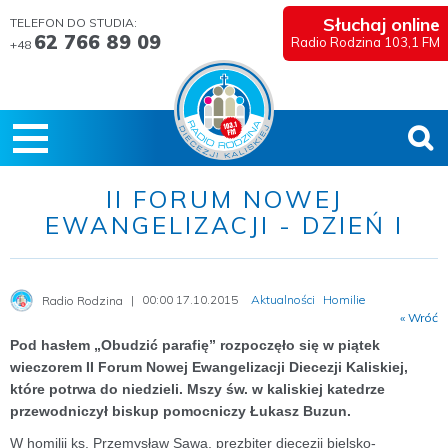
Słuchaj online
TELEFON DO STUDIA:
62 766 89 09
Radio Rodzina 103,1 FM
+48
II FORUM NOWEJ
EWANGELIZACJI - DZIEŃ I
00:00 17.10.2015
Aktualności
Homilie
Radio Rodzina
« Wróć
Pod hasłem „Obudzić parafię” rozpoczęło się w piątek
wieczorem II Forum Nowej Ewangelizacji Diecezji Kaliskiej,
które potrwa do niedzieli. Mszy św. w kaliskiej katedrze
przewodniczył biskup pomocniczy Łukasz Buzun.
W homilii ks. Przemysław Sawa, prezbiter diecezji bielsko-