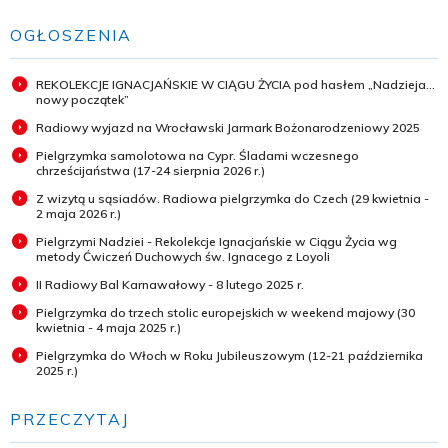
OGŁOSZENIA
REKOLEKCJE IGNACJAŃSKIE W CIĄGU ŻYCIA pod hasłem „Nadzieja...
nowy początek”
Radiowy wyjazd na Wrocławski Jarmark Bożonarodzeniowy 2025
Pielgrzymka samolotowa na Cypr. Śladami wczesnego
chrześcijaństwa (17-24 sierpnia 2026 r.)
Z wizytą u sąsiadów. Radiowa pielgrzymka do Czech (29 kwietnia -
2 maja 2026 r.)
Pielgrzymi Nadziei - Rekolekcje Ignacjańskie w Ciągu Życia wg
metody Ćwiczeń Duchowych św. Ignacego z Loyoli
II Radiowy Bal Karnawałowy - 8 lutego 2025 r.
Pielgrzymka do trzech stolic europejskich w weekend majowy (30
kwietnia - 4 maja 2025 r.)
Pielgrzymka do Włoch w Roku Jubileuszowym (12-21 października
2025 r.)
PRZECZYTAJ