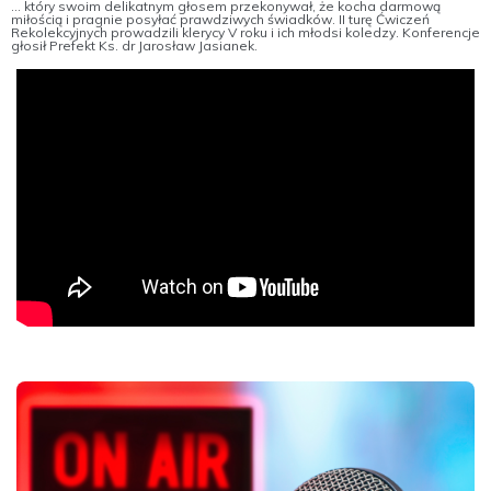
... który swoim delikatnym głosem przekonywał, że kocha darmową
miłością i pragnie posyłać prawdziwych świadków. II turę Ćwiczeń
Rekolekcyjnych prowadzili klerycy V roku i ich młodsi koledzy. Konferencje
głosił Prefekt Ks. dr Jarosław Jasianek.