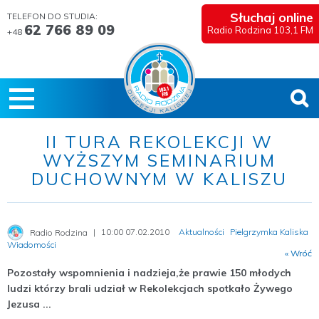
Słuchaj online
TELEFON DO STUDIA:
62 766 89 09
Radio Rodzina 103,1 FM
+48
II TURA REKOLEKCJI W
WYŻSZYM SEMINARIUM
DUCHOWNYM W KALISZU
10:00 07.02.2010
Aktualności
Pielgrzymka Kaliska
Radio Rodzina
Wiadomości
« Wróć
Pozostały wspomnienia i nadzieja,że prawie 150 młodych
ludzi którzy brali udział w Rekolekcjach spotkało Żywego
Jezusa ...