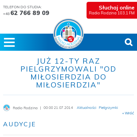
Słuchaj online
TELEFON DO STUDIA:
62 766 89 09
Radio Rodzina 103,1 FM
+48
JUŻ 12-TY RAZ
PIELGRZYMOWALI "OD
MIŁOSIERDZIA DO
MIŁOSIERDZIA"
00:00 21.07.2014
Aktualności
Pielgrzymki
Radio Rodzina
« Wróć
AUDYCJE