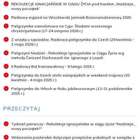
REKOLEKCJE IGNACJAŃSKIE W CIĄGU ŻYCIA pod hasłem „Nadzieja...
nowy początek”
Radiowy wyjazd na Wrocławski Jarmark Bożonarodzeniowy 2025
Pielgrzymka samolotowa na Cypr. Śladami wczesnego
chrześcijaństwa (17-24 sierpnia 2026 r.)
Z wizytą u sąsiadów. Radiowa pielgrzymka do Czech (29 kwietnia -
2 maja 2026 r.)
Pielgrzymi Nadziei - Rekolekcje Ignacjańskie w Ciągu Życia wg
metody Ćwiczeń Duchowych św. Ignacego z Loyoli
II Radiowy Bal Karnawałowy - 8 lutego 2025 r.
Pielgrzymka do trzech stolic europejskich w weekend majowy (30
kwietnia - 4 maja 2025 r.)
Pielgrzymka do Włoch w Roku Jubileuszowym (12-21 października
2025 r.)
PRZECZYTAJ
Tydzień pierwszy - Rekolekcje ignacjańskie w ciągu życia "Nadzieja...
nowy początek?"
Wskazania pasterskie dotyczące przepisów pokutnych w związku z