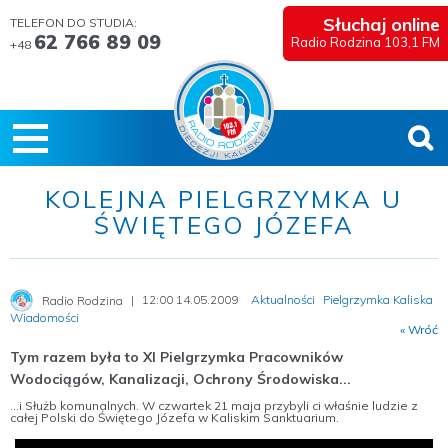
Słuchaj online
TELEFON DO STUDIA:
62 766 89 09
Radio Rodzina 103,1 FM
+48
KOLEJNA PIELGRZYMKA U
ŚWIĘTEGO JÓZEFA
12:00 14.05.2009
Aktualności
Pielgrzymka Kaliska
Radio Rodzina
Wiadomości
« Wróć
Tym razem była to XI Pielgrzymka Pracowników
Wodociągów, Kanalizacji, Ochrony Środowiska...
...i Służb komunalnych. W czwartek 21 maja przybyli ci właśnie ludzie z
całej Polski do Świętego Józefa w Kaliskim Sanktuarium.