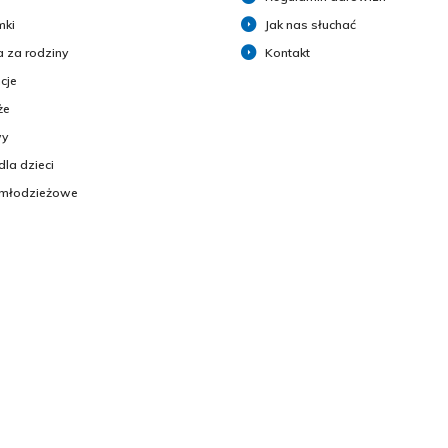
mki
Jak nas słuchać
 za rodziny
Kontakt
cje
że
y
dla dzieci
 młodzieżowe