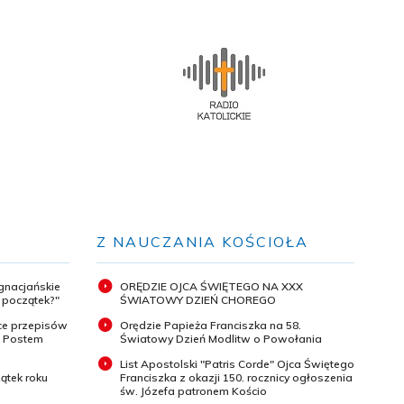
Z NAUCZANIA KOŚCIOŁA
ignacjańskie
ORĘDZIE OJCA ŚWIĘTEGO NA XXX
y początek?"
ŚWIATOWY DZIEŃ CHOREGO
ce przepisów
Orędzie Papieża Franciszka na 58.
m Postem
Światowy Dzień Modlitw o Powołania
List Apostolski "Patris Corde" Ojca Świętego
ątek roku
Franciszka z okazji 150. rocznicy ogłoszenia
św. Józefa patronem Kościo