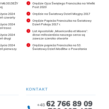
I MŁODZIEŻY
Orędzie Ojca Świętego Franciszka na Wielki
ej
Post 2020
 życia 2024
Orędzie na Światowy Dzień Misyjny 2017
ień czwarty
Orędzie Papieża Franciszka na Światowy
 życia 2024
Dzień Pokoju 2017 r.
eń trzeci
List Apostolski „Misericordia et Misera”:
 życia 2024
drzwi miłosierdzia naszego serca są
eń drugi
zawsze szeroko otwarte
 życia 2024
Orędzie papieża Franciszka na 53.
ień pierwszy
Światowy Dzień Modlitw o Powołania
KONTAKT
62 766 89 09
+48