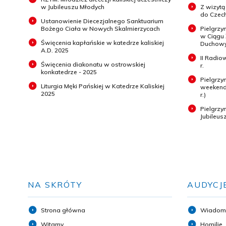
w Jubileuszu Młodych
Z wizytą
do Czech
Ustanowienie Diecezjalnego Sanktuarium
Bożego Ciała w Nowych Skalmierzycach
Pielgrzy
w Ciągu
Święcenia kapłańskie w katedrze kaliskiej
Duchowyc
A.D. 2025
II Radio
Święcenia diakonatu w ostrowskiej
r.
konkatedrze - 2025
Pielgrzy
Liturgia Męki Pańskiej w Katedrze Kaliskiej
weekend 
2025
r.)
Pielgrz
Jubileus
NA SKRÓTY
AUDYCJ
Strona główna
Wiadom
Witamy
Homilie