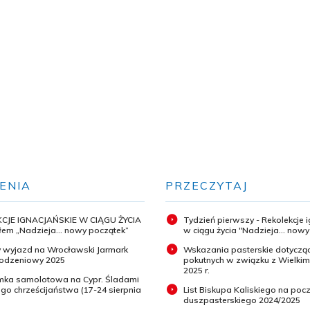
ENIA
PRZECZYTAJ
CJE IGNACJAŃSKIE W CIĄGU ŻYCIA
Tydzień pierwszy - Rekolekcje 
em „Nadzieja... nowy początek”
w ciągu życia "Nadzieja... now
 wyjazd na Wrocławski Jarmark
Wskazania pasterskie dotyczą
odzeniowy 2025
pokutnych w związku z Wielki
2025 r.
ymka samolotowa na Cypr. Śladami
o chrześcijaństwa (17-24 sierpnia
List Biskupa Kaliskiego na pocz
duszpasterskiego 2024/2025