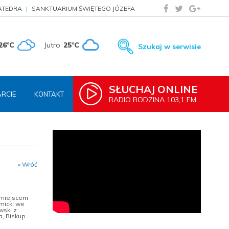
ATEDRA
SANKTUARIUM ŚWIĘTEGO JÓZEFA
26°C
Jutro
25°C
Szukaj w serwisie
SŁUCHAJ ONLINE
RCIE
KONTAKT
RADIO RODZINA 103,1 FM
« Wróć
m miejscem
micki we
wski z
a, Biskup