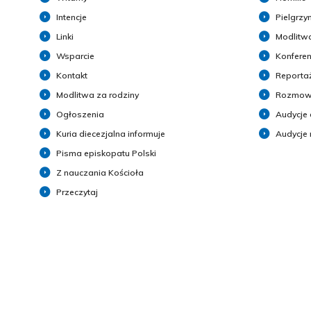
Intencje
Pielgrzy
Linki
Modlitwa
Wsparcie
Konferen
Kontakt
Reporta
Modlitwa za rodziny
Rozmow
Ogłoszenia
Audycje 
Kuria diecezjalna informuje
Audycje
Pisma episkopatu Polski
Z nauczania Kościoła
Przeczytaj