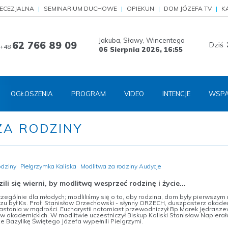
IECEZJALNA
SEMINARIUM DUCHOWE
OPIEKUN
DOM JÓZEFA TV
K
Jakuba, Sławy, Wincentego
62 766 89 09
Dziś
+48
06 Sierpnia 2026,
16:55
OGŁOSZENIA
PROGRAM
VIDEO
INTENCJE
WSPA
ZA RODZINY
odziny
Pielgrzymka Kaliska
Modlitwa za rodziny Audycje
i się wierni, by modlitwą wesprzeć rodzinę i życie...
zególnie dla młodych; modliliśmy się o to, aby rodzina, dom były pierwszy
u był Ks. Prał. Stanisław Orzechowski - słynny ORZECH, duszpasterz akade
stania w mądrości. Eucharystii natomiast przewodniczył Bp Marek Jędrasze
w akademickich. W modlitwie uczestniczył Biskup Kaliski Stanisław Napierał
sze Bazylikę Świętego Józefa wypełnili Pielgrzymi.