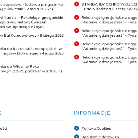
 u sąsiadów. Radiowa pielgrzymka
STANDARDY OCHRONY DZIECI 
 (29 kwietnia - 2 maja 2026 r.)
- Radio Rodzina Diecezji Kaliski
mi Nadziei - Rekolekcje Ignacjańskie
Rekolekcje ignacjańskie z ciągu
 Życia wg metody Ćwiczeń
"Adamie, gdzie jesteś?" - Tydz
h św. Ignacego z Loyoli
Rekolekcje ignacjańskie z ciągu
wy Bal Karnawałowy - 8 lutego 2025
"Adamie, gdzie jesteś?" - Tydzi
Rekolekcje ignacjańskie z ciągu
mka do trzech stolic europejskich w
"Adamie, gdzie jesteś?" - Tydzi
majowy (30 kwietnia - 4 maja 2025
Rekolekcje ignacjańskie z ciągu
"Adamie, gdzie jesteś?" - Tydz
ymka do Włoch w Roku
zowym (12-21 października 2025 r.)
E
INFORMACJE
ości
Polityka Cookies
Regulamin darowizn