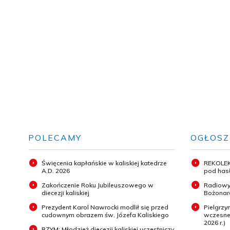
POLECAMY
OGŁOSZ
Święcenia kapłańskie w kaliskiej katedrze
REKOLEK
A.D. 2026
pod hasł
Zakończenie Roku Jubileuszowego w
Radiowy
diecezji kaliskiej
Bożonar
Prezydent Karol Nawrocki modlił się przed
Pielgrz
cudownym obrazem św. Józefa Kaliskiego
wczesneg
2026 r.)
RZYM: Młodzież diecezji kaliskiej uczestniczy