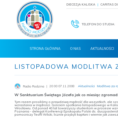
DIECEZJA KALISKA
CARITAS D
TELEFON DO STUDIA:
STRONA GŁÓWNA
O NAS
AKTUALNOŚCI
LISTOPADOWA MODLITWA 
20:00 07.11.2008
Aktualności
Modlitwa za r
Radio Rodzina
W Sanktuarium Świętego Józefa jak co miesiąc zgromadzil
Tym razem prosiliśmy o prawdziwą mądrość dla wszystkich, ale szc
wzrastania w mądrości. Gościem spotkania listopadowego w Kalisz
Wrocławiu. Od ponad 40 lat towarzyszy studentom w procesie wzra
Poznania - delegat Konferencji Episkopatu Polski ds. duszpasterst
pomocniczy Teofil Wilski, licznie przybyli kapłani i wiernie jak zaw