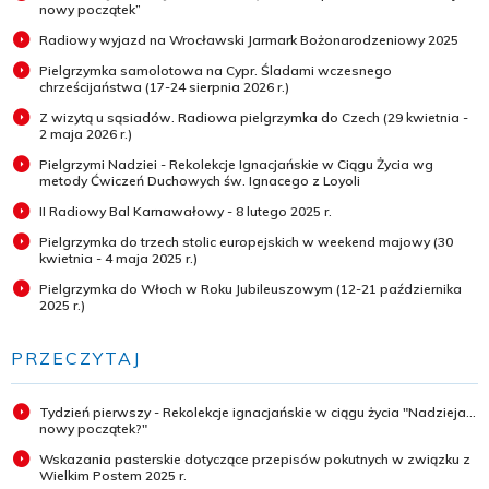
nowy początek”
Radiowy wyjazd na Wrocławski Jarmark Bożonarodzeniowy 2025
Pielgrzymka samolotowa na Cypr. Śladami wczesnego
chrześcijaństwa (17-24 sierpnia 2026 r.)
Z wizytą u sąsiadów. Radiowa pielgrzymka do Czech (29 kwietnia -
2 maja 2026 r.)
Pielgrzymi Nadziei - Rekolekcje Ignacjańskie w Ciągu Życia wg
metody Ćwiczeń Duchowych św. Ignacego z Loyoli
II Radiowy Bal Karnawałowy - 8 lutego 2025 r.
Pielgrzymka do trzech stolic europejskich w weekend majowy (30
kwietnia - 4 maja 2025 r.)
Pielgrzymka do Włoch w Roku Jubileuszowym (12-21 października
2025 r.)
PRZECZYTAJ
Tydzień pierwszy - Rekolekcje ignacjańskie w ciągu życia "Nadzieja...
nowy początek?"
Wskazania pasterskie dotyczące przepisów pokutnych w związku z
Wielkim Postem 2025 r.