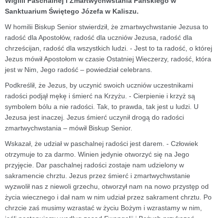
Wigilii Paschalnej i Zmartwychwstania Pańskiego w
Sanktuarium Świętego Józefa w Kaliszu.
W homilii Biskup Senior stwierdził, że zmartwychwstanie Jezusa to
radość dla Apostołów, radość dla uczniów Jezusa, radość dla
chrześcijan, radość dla wszystkich ludzi. - Jest to ta radość, o której
Jezus mówił Apostołom w czasie Ostatniej Wieczerzy, radość, która
jest w Nim, Jego radość – powiedział celebrans.
Podkreślił, że Jezus, by uczynić swoich uczniów uczestnikami
radości podjął mękę i śmierć na Krzyżu. - Cierpienie i krzyż są
symbolem bólu a nie radości. Tak, to prawda, tak jest u ludzi. U
Jezusa jest inaczej. Jezus śmierć uczynił drogą do radości
zmartwychwstania – mówił Biskup Senior.
Wskazał, że udział w paschalnej radości jest darem. - Człowiek
otrzymuje to za darmo. Winien jedynie otworzyć się na Jego
przyjęcie. Dar paschalnej radości zostaje nam udzielony w
sakramencie chrztu. Jezus przez śmierć i zmartwychwstanie
wyzwolił nas z niewoli grzechu, otworzył nam na nowo przystęp od
życia wiecznego i dał nam w nim udział przez sakrament chrztu. Po
chrzcie zaś musimy wzrastać w życiu Bożym i wzrastamy w nim,