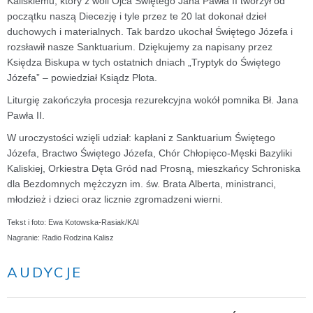
Kaliskiemu, który z woli Ojca Świętego Jana Pawła II tworzył od
początku naszą Diecezję i tyle przez te 20 lat dokonał dzieł
duchowych i materialnych. Tak bardzo ukochał Świętego Józefa i
rozsławił nasze Sanktuarium. Dziękujemy za napisany przez
Księdza Biskupa w tych ostatnich dniach „Tryptyk do Świętego
Józefa” – powiedział Ksiądz Plota.
Liturgię zakończyła procesja rezurekcyjna wokół pomnika Bł. Jana
Pawła II.
W uroczystości wzięli udział: kapłani z Sanktuarium Świętego
Józefa, Bractwo Świętego Józefa, Chór Chłopięco-Męski Bazyliki
Kaliskiej, Orkiestra Dęta Gród nad Prosną, mieszkańcy Schroniska
dla Bezdomnych mężczyzn im. św. Brata Alberta, ministranci,
młodzież i dzieci oraz licznie zgromadzeni wierni.
Tekst i foto: Ewa Kotowska-Rasiak/KAI
Nagranie: Radio Rodzina Kalisz
AUDYCJE