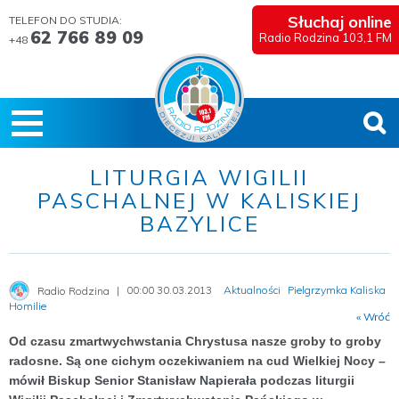
Słuchaj online
TELEFON DO STUDIA:
62 766 89 09
Radio Rodzina 103,1 FM
+48
LITURGIA WIGILII
PASCHALNEJ W KALISKIEJ
BAZYLICE
00:00 30.03.2013
Aktualności
Pielgrzymka Kaliska
Radio Rodzina
Homilie
« Wróć
Od czasu zmartwychwstania Chrystusa nasze groby to groby
radosne. Są one cichym oczekiwaniem na cud Wielkiej Nocy –
mówił Biskup Senior Stanisław Napierała podczas liturgii