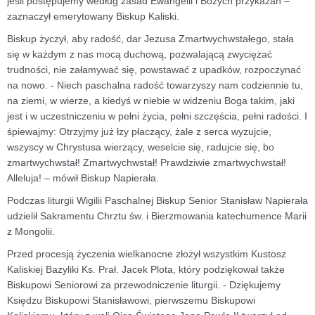
jeśli postępujemy według zasad Ewangelii i Bożych przykazań –
zaznaczył emerytowany Biskup Kaliski.
Biskup życzył, aby radość, dar Jezusa Zmartwychwstałego, stała
się w każdym z nas mocą duchową, pozwalającą zwyciężać
trudności, nie załamywać się, powstawać z upadków, rozpoczynać
na nowo. - Niech paschalna radość towarzyszy nam codziennie tu,
na ziemi, w wierze, a kiedyś w niebie w widzeniu Boga takim, jaki
jest i w uczestniczeniu w pełni życia, pełni szczęścia, pełni radości. I
śpiewajmy: Otrzyjmy już łzy płaczący, żale z serca wyzujcie,
wszyscy w Chrystusa wierzący, weselcie się, radujcie się, bo
zmartwychwstał! Zmartwychwstał! Prawdziwie zmartwychwstał!
Alleluja! – mówił Biskup Napierała.
Podczas liturgii Wigilii Paschalnej Biskup Senior Stanisław Napierała
udzielił Sakramentu Chrztu św. i Bierzmowania katechumence Marii
z Mongolii.
Przed procesją życzenia wielkanocne złożył wszystkim Kustosz
Kaliskiej Bazyliki Ks. Prał. Jacek Plota, który podziękował także
Biskupowi Seniorowi za przewodniczenie liturgii. - Dziękujemy
Księdzu Biskupowi Stanisławowi, pierwszemu Biskupowi