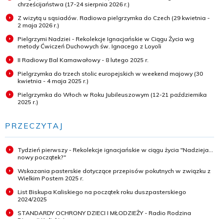
chrześcijaństwa (17-24 sierpnia 2026 r.)
Z wizytą u sąsiadów. Radiowa pielgrzymka do Czech (29 kwietnia -
2 maja 2026 r.)
Pielgrzymi Nadziei - Rekolekcje Ignacjańskie w Ciągu Życia wg
metody Ćwiczeń Duchowych św. Ignacego z Loyoli
II Radiowy Bal Karnawałowy - 8 lutego 2025 r.
Pielgrzymka do trzech stolic europejskich w weekend majowy (30
kwietnia - 4 maja 2025 r.)
Pielgrzymka do Włoch w Roku Jubileuszowym (12-21 października
2025 r.)
PRZECZYTAJ
Tydzień pierwszy - Rekolekcje ignacjańskie w ciągu życia "Nadzieja...
nowy początek?"
Wskazania pasterskie dotyczące przepisów pokutnych w związku z
Wielkim Postem 2025 r.
List Biskupa Kaliskiego na początek roku duszpasterskiego
2024/2025
STANDARDY OCHRONY DZIECI I MŁODZIEŻY - Radio Rodzina