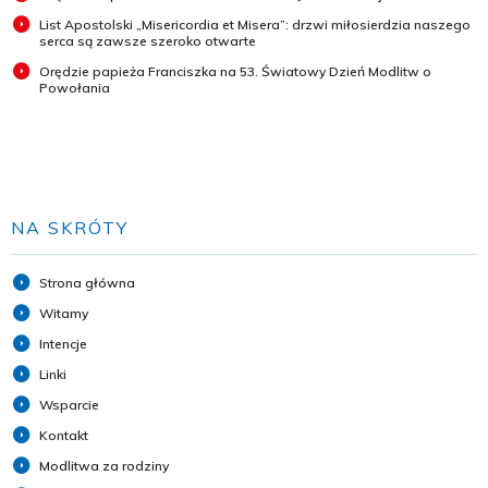
List Apostolski „Misericordia et Misera”: drzwi miłosierdzia naszego
serca są zawsze szeroko otwarte
Orędzie papieża Franciszka na 53. Światowy Dzień Modlitw o
Powołania
NA SKRÓTY
Strona główna
Witamy
Intencje
Linki
Wsparcie
Kontakt
Modlitwa za rodziny