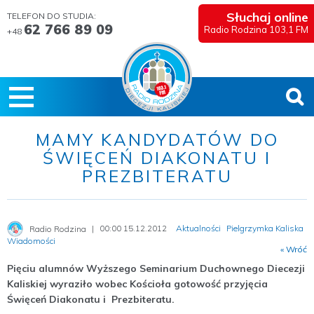
Słuchaj online
TELEFON DO STUDIA:
62 766 89 09
Radio Rodzina 103,1 FM
+48
MAMY KANDYDATÓW DO
ŚWIĘCEŃ DIAKONATU I
PREZBITERATU
00:00 15.12.2012
Aktualności
Pielgrzymka Kaliska
Radio Rodzina
Wiadomości
« Wróć
Pięciu alumnów Wyższego Seminarium Duchownego Diecezji
Kaliskiej wyraziło wobec Kościoła gotowość przyjęcia
Święceń Diakonatu i Prezbiteratu.