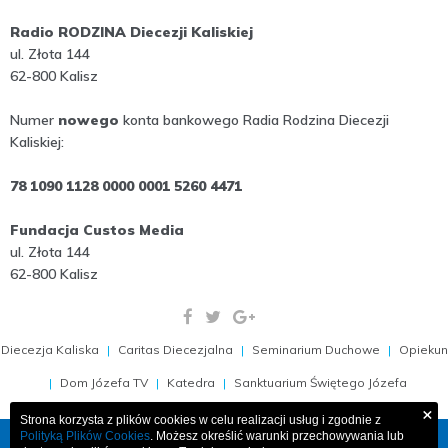
Radio RODZINA Diecezji Kaliskiej
ul. Złota 144
62-800 Kalisz
Numer
nowego
konta bankowego Radia Rodzina Diecezji
Kaliskiej:
78 1090 1128 0000 0001 5260 4471
Fundacja Custos Media
ul. Złota 144
62-800 Kalisz
Diecezja Kaliska
Caritas Diecezjalna
Seminarium Duchowe
Opiekun
Dom Józefa TV
Katedra
Sanktuarium Świętego Józefa
×
Strona korzysta z plików cookies w celu realizacji usług i zgodnie z
Polityką Plików Cookies
. Możesz określić warunki przechowywania lub
COPYRIGHT 2009-2026, RADIO RODZINA 103,1 FM