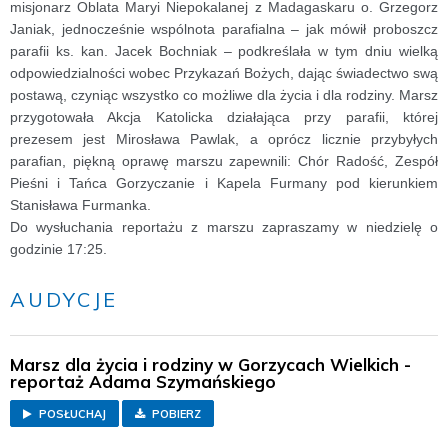
misjonarz Oblata Maryi Niepokalanej z Madagaskaru o. Grzegorz
Janiak, jednocześnie wspólnota parafialna – jak mówił proboszcz
parafii ks. kan. Jacek Bochniak – podkreślała w tym dniu wielką
odpowiedzialności wobec Przykazań Bożych, dając świadectwo swą
postawą, czyniąc wszystko co możliwe dla życia i dla rodziny. Marsz
przygotowała Akcja Katolicka działająca przy parafii, której
prezesem jest Mirosława Pawlak, a oprócz licznie przybyłych
parafian, piękną oprawę marszu zapewnili: Chór Radość, Zespół
Pieśni i Tańca Gorzyczanie i Kapela Furmany pod kierunkiem
Stanisława Furmanka.
Do wysłuchania reportażu z marszu zapraszamy w niedzielę o
godzinie 17:25.
AUDYCJE
Marsz dla życia i rodziny w Gorzycach Wielkich -
reportaż Adama Szymańskiego
POSŁUCHAJ
POBIERZ