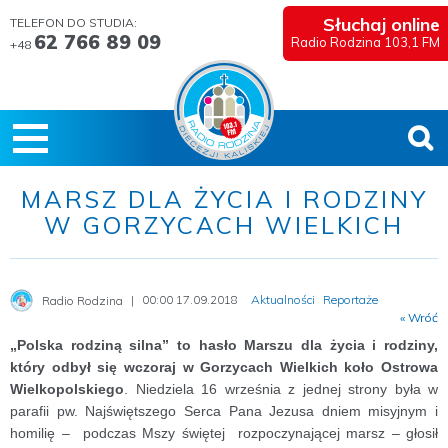
Słuchaj online
TELEFON DO STUDIA:
62 766 89 09
Radio Rodzina 103,1 FM
+48
MARSZ DLA ŻYCIA I RODZINY
W GORZYCACH WIELKICH
00:00 17.09.2018
Aktualności
Reportaże
Radio Rodzina
« Wróć
„Polska rodziną silna” to hasło Marszu dla życia i rodziny,
który odbył się wczoraj w Gorzycach Wielkich koło Ostrowa
Wielkopolskiego
. Niedziela 16 września z jednej strony była w
parafii pw. Najświętszego Serca Pana Jezusa dniem misyjnym i
homilię – podczas Mszy świętej rozpoczynającej marsz – głosił