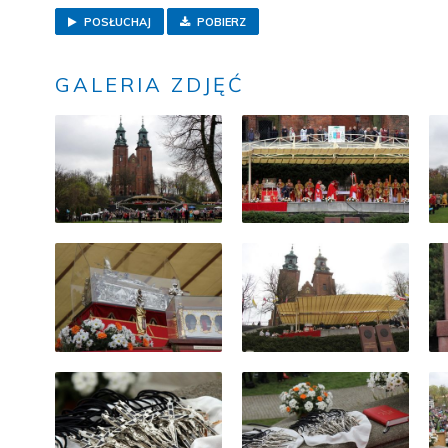
POSŁUCHAJ
POBIERZ
GALERIA ZDJĘĆ