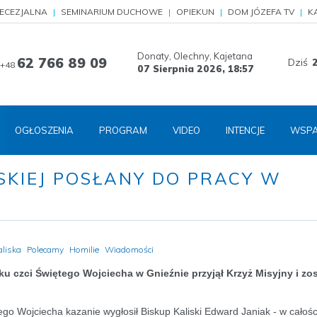
IECEZJALNA
SEMINARIUM DUCHOWE
OPIEKUN
DOM JÓZEFA TV
K
Donaty, Olechny, Kajetana
62 766 89 09
Dziś
+48
07 Sierpnia 2026,
18:57
OGŁOSZENIA
PROGRAM
VIDEO
INTENCJE
WSPA
ISKIEJ POSŁANY DO PRACY W
aliska
Polecamy
Homilie
Wiadomości
 czci Świętego Wojciecha w Gnieźnie przyjął Krzyż Misyjny i zos
go Wojciecha kazanie wygłosił Biskup Kaliski Edward Janiak - w całośc