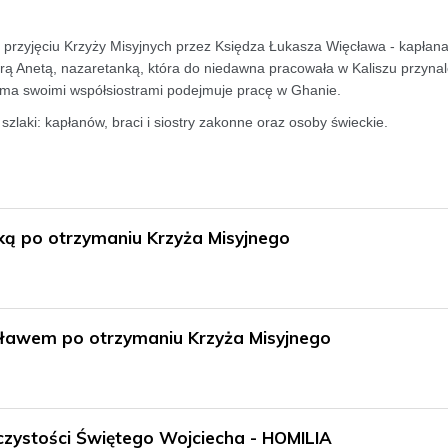
przyjęciu Krzyży Misyjnych przez Księdza Łukasza Więcława - kapłana
strą Anetą, nazaretanką, która do niedawna pracowała w Kaliszu przyna
oma swoimi współsiostrami podejmuje pracę w Ghanie.
laki: kapłanów, braci i siostry zakonne oraz osoby świeckie.
ką po otrzymaniu Krzyża Misyjnego
ławem po otrzymaniu Krzyża Misyjnego
oczystości Świętego Wojciecha - HOMILIA