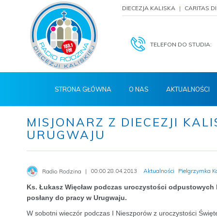
DIECEZJA KALISKA
CARITAS D
TELEFON DO STUDIA:
STRONA GŁÓWNA
O NAS
AKTUALNOŚCI
MISJONARZ Z DIECEZJI KAL
URUGWAJU
00:00 28.04.2013
Aktualności
Pielgrzymka K
Radio Rodzina
Ks. Łukasz Więcław podczas uroczystości odpustowych ku
posłany do pracy w Urugwaju.
W sobotni wieczór podczas I Nieszporów z uroczystości Święte