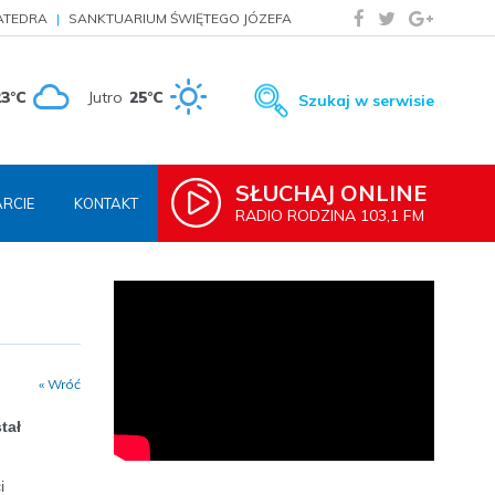
ATEDRA
SANKTUARIUM ŚWIĘTEGO JÓZEFA
23°C
Jutro
25°C
Szukaj w serwisie
SŁUCHAJ ONLINE
RCIE
KONTAKT
RADIO RODZINA 103,1 FM
« Wróć
tał
i