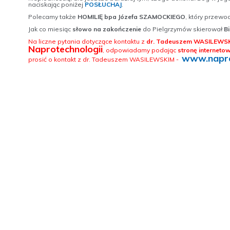
naciskając poniżej
POSŁUCHAJ
.
Polecamy także
HOMILIĘ
bpa Józefa SZAMOCKIEGO
, który przewo
Jak co miesiąc
słowo na zakończenie
do Pielgrzymów skierował
B
Na liczne pytania dotyczące kontaktu z
dr. Tadeuszem WASILEWS
Naprotechnologii
, odpowiadamy podając
stronę interneto
www.napro
prosić o kontakt z dr. Tadeuszem WASILEWSKIM -