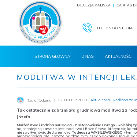
DIECEZJA KALISKA
CARITAS D
TELEFON DO STUDIA:
STRONA GŁÓWNA
O NAS
AKTUALNOŚCI
MODLITWA W INTENCJI LEK
16:00 03.12.2009
Aktualności
Modlitwa za r
Radio Rodzina
Tak ostatecznie zabrzmiała grudniowa modlitwa za rodzi
Józefa...
Małżeństwo i rodzina naturalną - z ustanowienia Bożego - kolebką ż
najcenniejszą zawsze jest modlitwa i Boże Słowo, którym się karm
niezwykłym świadectwem
dra Tadeusza WASILEWSKIEGO
- tym, c
niepłodnością, ale jeszcze bardziej tym, czego dokonał Bóg w j