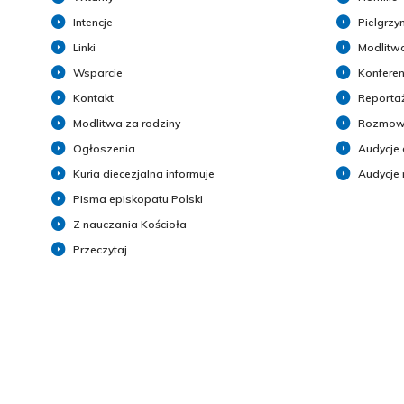
Intencje
Pielgrzy
Linki
Modlitwa
Wsparcie
Konferen
Kontakt
Reporta
Modlitwa za rodziny
Rozmow
Ogłoszenia
Audycje 
Kuria diecezjalna informuje
Audycje
Pisma episkopatu Polski
Z nauczania Kościoła
Przeczytaj