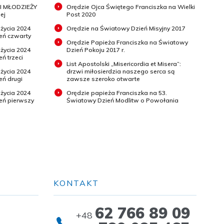
I MŁODZIEŻY
Orędzie Ojca Świętego Franciszka na Wielki
ej
Post 2020
 życia 2024
Orędzie na Światowy Dzień Misyjny 2017
ień czwarty
Orędzie Papieża Franciszka na Światowy
 życia 2024
Dzień Pokoju 2017 r.
eń trzeci
List Apostolski „Misericordia et Misera”:
 życia 2024
drzwi miłosierdzia naszego serca są
eń drugi
zawsze szeroko otwarte
 życia 2024
Orędzie papieża Franciszka na 53.
ień pierwszy
Światowy Dzień Modlitw o Powołania
KONTAKT
62 766 89 09
+48