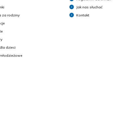
mki
Jak nas słuchać
 za rodziny
Kontakt
cje
że
y
dla dzieci
 młodzieżowe