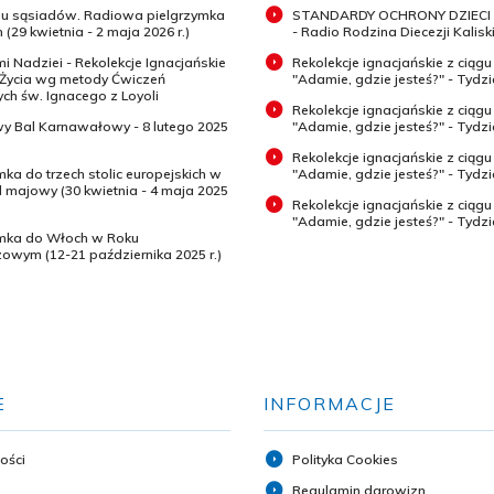
 u sąsiadów. Radiowa pielgrzymka
STANDARDY OCHRONY DZIECI 
 (29 kwietnia - 2 maja 2026 r.)
- Radio Rodzina Diecezji Kaliski
mi Nadziei - Rekolekcje Ignacjańskie
Rekolekcje ignacjańskie z ciągu
 Życia wg metody Ćwiczeń
"Adamie, gdzie jesteś?" - Tydz
h św. Ignacego z Loyoli
Rekolekcje ignacjańskie z ciągu
wy Bal Karnawałowy - 8 lutego 2025
"Adamie, gdzie jesteś?" - Tydzi
Rekolekcje ignacjańskie z ciągu
mka do trzech stolic europejskich w
"Adamie, gdzie jesteś?" - Tydzi
majowy (30 kwietnia - 4 maja 2025
Rekolekcje ignacjańskie z ciągu
"Adamie, gdzie jesteś?" - Tydz
ymka do Włoch w Roku
zowym (12-21 października 2025 r.)
E
INFORMACJE
ości
Polityka Cookies
Regulamin darowizn