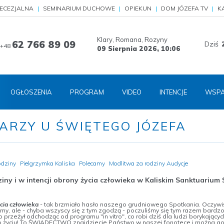
IECEZJALNA
SEMINARIUM DUCHOWE
OPIEKUN
DOM JÓZEFA TV
K
Klary, Romana, Rozyny
62 766 89 09
Dziś
+48
09 Sierpnia 2026,
10:06
OGŁOSZENIA
PROGRAM
VIDEO
INTENCJE
WSPA
ARZY U ŚWIĘTEGO JÓZEFA
odziny
Pielgrzymka Kaliska
Polecamy
Modlitwa za rodziny Audycje
ny i w intencji obrony życia człowieka w Kaliskim Sanktuarium
ycia człowieka
- tak brzmiało hasło naszego grudniowego Spotkania. Oczywi
imy, ale - chyba wszyscy się z tym zgodzą - poczuliśmy się tym razem bardz
o przeżył odchodząc od programu "in vitro", co robi dziś dla ludzi borykającyc
ego życiu! To ŚWIADECTWO znajdziecie Państwo w naszej fonotece i można g