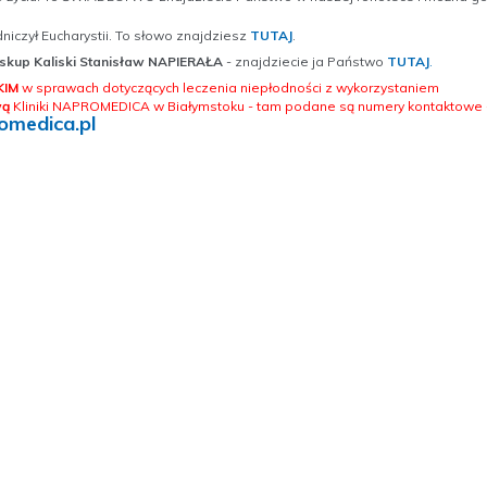
dniczył Eucharystii. To słowo znajdziesz
TUTAJ
.
iskup Kaliski Stanisław NAPIERAŁA
- znajdziecie ja Państwo
TUTAJ
.
KIM
w sprawach dotyczących leczenia niepłodności z wykorzystaniem
wą
Kliniki NAPROMEDICA w Białymstoku - tam podane są numery kontaktowe 
medica.pl