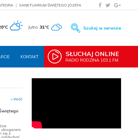
ATEDRA
SANKTUARIUM ŚWIĘTEGO JÓZEFA
20°C
Jutro
31°C
Szukaj w serwisie
SŁUCHAJ ONLINE
RCIE
KONTAKT
RADIO RODZINA 103,1 FM
« Wróć
 Świętego
ście
o ubogaceni
h się z
o odsłuchać