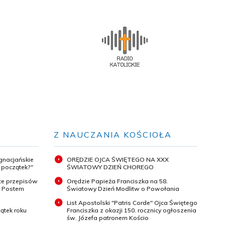
Z NAUCZANIA KOŚCIOŁA
ignacjańskie
ORĘDZIE OJCA ŚWIĘTEGO NA XXX
y początek?"
ŚWIATOWY DZIEŃ CHOREGO
ce przepisów
Orędzie Papieża Franciszka na 58.
m Postem
Światowy Dzień Modlitw o Powołania
List Apostolski "Patris Corde" Ojca Świętego
ątek roku
Franciszka z okazji 150. rocznicy ogłoszenia
św. Józefa patronem Kościo