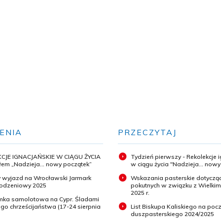
ENIA
PRZECZYTAJ
CJE IGNACJAŃSKIE W CIĄGU ŻYCIA
Tydzień pierwszy - Rekolekcje 
em „Nadzieja... nowy początek”
w ciągu życia "Nadzieja... now
 wyjazd na Wrocławski Jarmark
Wskazania pasterskie dotyczą
odzeniowy 2025
pokutnych w związku z Wielki
2025 r.
ymka samolotowa na Cypr. Śladami
o chrześcijaństwa (17-24 sierpnia
List Biskupa Kaliskiego na pocz
duszpasterskiego 2024/2025