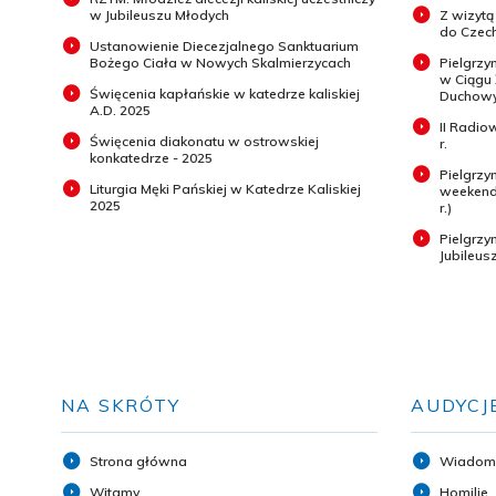
w Jubileuszu Młodych
Z wizytą
do Czech
Ustanowienie Diecezjalnego Sanktuarium
Bożego Ciała w Nowych Skalmierzycach
Pielgrzy
w Ciągu
Święcenia kapłańskie w katedrze kaliskiej
Duchowyc
A.D. 2025
II Radio
Święcenia diakonatu w ostrowskiej
r.
konkatedrze - 2025
Pielgrzy
Liturgia Męki Pańskiej w Katedrze Kaliskiej
weekend 
2025
r.)
Pielgrz
Jubileus
NA SKRÓTY
AUDYCJ
Strona główna
Wiadom
Witamy
Homilie