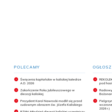
POLECAMY
OGŁOSZ
Święcenia kapłańskie w kaliskiej katedrze
REKOLEK
A.D. 2026
pod hasł
Zakończenie Roku Jubileuszowego w
Radiowy
diecezji kaliskiej
Bożonar
Prezydent Karol Nawrocki modlił się przed
Pielgrz
cudownym obrazem św. Józefa Kaliskiego
wczesneg
2026 r.)
RZYM: Młodzież diecezji kaliskiej uczestniczy