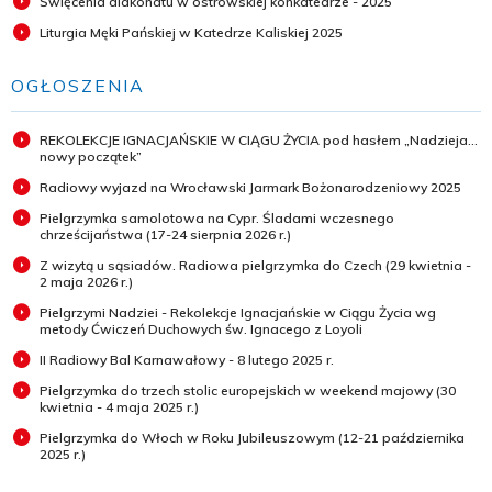
Święcenia diakonatu w ostrowskiej konkatedrze - 2025
Liturgia Męki Pańskiej w Katedrze Kaliskiej 2025
OGŁOSZENIA
REKOLEKCJE IGNACJAŃSKIE W CIĄGU ŻYCIA pod hasłem „Nadzieja...
nowy początek”
Radiowy wyjazd na Wrocławski Jarmark Bożonarodzeniowy 2025
Pielgrzymka samolotowa na Cypr. Śladami wczesnego
chrześcijaństwa (17-24 sierpnia 2026 r.)
Z wizytą u sąsiadów. Radiowa pielgrzymka do Czech (29 kwietnia -
2 maja 2026 r.)
Pielgrzymi Nadziei - Rekolekcje Ignacjańskie w Ciągu Życia wg
metody Ćwiczeń Duchowych św. Ignacego z Loyoli
II Radiowy Bal Karnawałowy - 8 lutego 2025 r.
Pielgrzymka do trzech stolic europejskich w weekend majowy (30
kwietnia - 4 maja 2025 r.)
Pielgrzymka do Włoch w Roku Jubileuszowym (12-21 października
2025 r.)