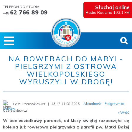
Słuchaj online
TELEFON DO STUDIA:
62 766 89 09
Radio Rodzina 103,1 FM
+48
NA ROWERACH DO MARYI -
PIELGRZYMI Z OSTROWA
WIELKOPOLSKIEGO
WYRUSZYLI W DROGĘ!
13:47 11.08.2025
Aktualności
Pielgrzymka
Klara Czerewkiewicz
Kaliska
« Wróć
W poniedziałkowy poranek, od Mszy świętej rozpoczęła się
kolejna już rowerowa pielgrzymka z parafii pw. Matki Bożej