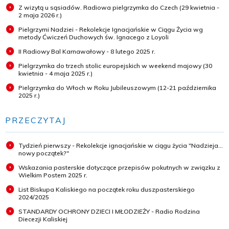
Z wizytą u sąsiadów. Radiowa pielgrzymka do Czech (29 kwietnia -
2 maja 2026 r.)
Pielgrzymi Nadziei - Rekolekcje Ignacjańskie w Ciągu Życia wg
metody Ćwiczeń Duchowych św. Ignacego z Loyoli
II Radiowy Bal Karnawałowy - 8 lutego 2025 r.
Pielgrzymka do trzech stolic europejskich w weekend majowy (30
kwietnia - 4 maja 2025 r.)
Pielgrzymka do Włoch w Roku Jubileuszowym (12-21 października
2025 r.)
PRZECZYTAJ
Tydzień pierwszy - Rekolekcje ignacjańskie w ciągu życia "Nadzieja...
nowy początek?"
Wskazania pasterskie dotyczące przepisów pokutnych w związku z
Wielkim Postem 2025 r.
List Biskupa Kaliskiego na początek roku duszpasterskiego
2024/2025
STANDARDY OCHRONY DZIECI I MŁODZIEŻY - Radio Rodzina
Diecezji Kaliskiej