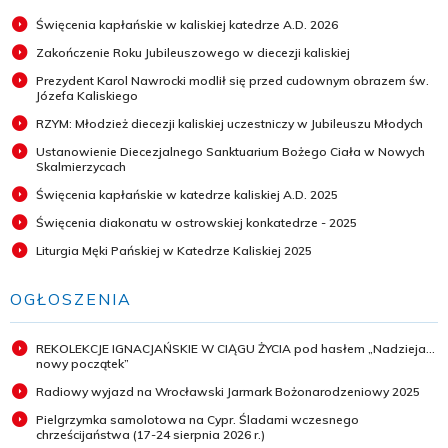
Święcenia kapłańskie w kaliskiej katedrze A.D. 2026
Zakończenie Roku Jubileuszowego w diecezji kaliskiej
Prezydent Karol Nawrocki modlił się przed cudownym obrazem św.
Józefa Kaliskiego
RZYM: Młodzież diecezji kaliskiej uczestniczy w Jubileuszu Młodych
Ustanowienie Diecezjalnego Sanktuarium Bożego Ciała w Nowych
Skalmierzycach
Święcenia kapłańskie w katedrze kaliskiej A.D. 2025
Święcenia diakonatu w ostrowskiej konkatedrze - 2025
Liturgia Męki Pańskiej w Katedrze Kaliskiej 2025
OGŁOSZENIA
REKOLEKCJE IGNACJAŃSKIE W CIĄGU ŻYCIA pod hasłem „Nadzieja...
nowy początek”
Radiowy wyjazd na Wrocławski Jarmark Bożonarodzeniowy 2025
Pielgrzymka samolotowa na Cypr. Śladami wczesnego
chrześcijaństwa (17-24 sierpnia 2026 r.)