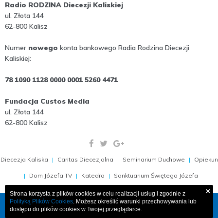
Radio RODZINA Diecezji Kaliskiej
ul. Złota 144
62-800 Kalisz
Numer
nowego
konta bankowego Radia Rodzina Diecezji
Kaliskiej:
78 1090 1128 0000 0001 5260 4471
Fundacja Custos Media
ul. Złota 144
62-800 Kalisz
Diecezja Kaliska
Caritas Diecezjalna
Seminarium Duchowe
Opiekun
Dom Józefa TV
Katedra
Sanktuarium Świętego Józefa
×
Strona korzysta z plików cookies w celu realizacji usług i zgodnie z
Polityką Plików Cookies
. Możesz określić warunki przechowywania lub
COPYRIGHT 2009-2026, RADIO RODZINA 103,1 FM
dostępu do plików cookies w Twojej przeglądarce.
PROJEKT I WDROŻENIE:
MEDIAESSENCE.PL