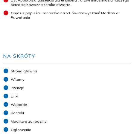
List Apostolski „Misericordia et Misera”: drzwi miłosierdzia naszego
serca są zawsze szeroko otwarte
Orędzie papieża Franciszka na 53. Światowy Dzień Modlitw o
Powołania
NA SKRÓTY
Strona główna
Witamy
Intencje
Linki
Wsparcie
Kontakt
Modlitwa za rodziny
Ogłoszenia