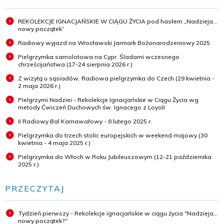
REKOLEKCJE IGNACJAŃSKIE W CIĄGU ŻYCIA pod hasłem „Nadzieja...
nowy początek”
Radiowy wyjazd na Wrocławski Jarmark Bożonarodzeniowy 2025
Pielgrzymka samolotowa na Cypr. Śladami wczesnego
chrześcijaństwa (17-24 sierpnia 2026 r.)
Z wizytą u sąsiadów. Radiowa pielgrzymka do Czech (29 kwietnia -
2 maja 2026 r.)
Pielgrzymi Nadziei - Rekolekcje Ignacjańskie w Ciągu Życia wg
metody Ćwiczeń Duchowych św. Ignacego z Loyoli
II Radiowy Bal Karnawałowy - 8 lutego 2025 r.
Pielgrzymka do trzech stolic europejskich w weekend majowy (30
kwietnia - 4 maja 2025 r.)
Pielgrzymka do Włoch w Roku Jubileuszowym (12-21 października
2025 r.)
PRZECZYTAJ
Tydzień pierwszy - Rekolekcje ignacjańskie w ciągu życia "Nadzieja...
nowy początek?"