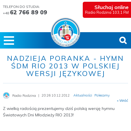
Słuchaj online
TELEFON DO STUDIA:
62 766 89 09
Radio Rodzina 103,1 FM
+48
NADZIEJA PORANKA - HYMN
ŚDM RIO 2013 W POLSKIEJ
WERSJI JĘZYKOWEJ
20:26 10.12.2012
Aktualności
Polecamy
Radio Rodzina
« Wróć
Z wielką radością prezentujemy dziś polską wersję hymnu
Światowych Dni Młodzieży RIO 2013!