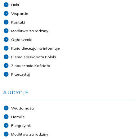
Linki
Wsparcie
Kontakt
Modlitwa za rodziny
Ogłoszenia
Kuria diecezjalna informuje
Pisma episkopatu Polski
Z nauczania Kościoła
Przeczytaj
AUDYCJE
Wiadomości
Homilie
Pielgrzymki
Modlitwa za rodziny