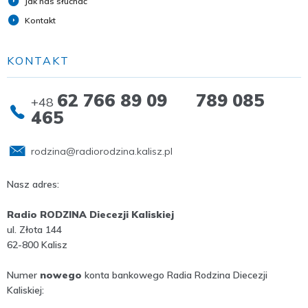
Jak nas słuchać
Kontakt
KONTAKT
62 766 89 09 789 085
+48
465
rodzina@radiorodzina.kalisz.pl
Nasz adres:
Radio RODZINA Diecezji Kaliskiej
ul. Złota 144
62-800 Kalisz
Numer
nowego
konta bankowego Radia Rodzina Diecezji
Kaliskiej: