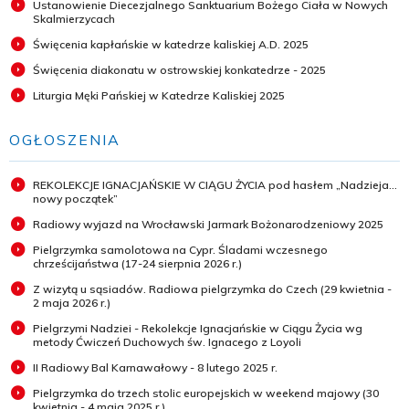
Ustanowienie Diecezjalnego Sanktuarium Bożego Ciała w Nowych
Skalmierzycach
Święcenia kapłańskie w katedrze kaliskiej A.D. 2025
Święcenia diakonatu w ostrowskiej konkatedrze - 2025
Liturgia Męki Pańskiej w Katedrze Kaliskiej 2025
OGŁOSZENIA
REKOLEKCJE IGNACJAŃSKIE W CIĄGU ŻYCIA pod hasłem „Nadzieja...
nowy początek”
Radiowy wyjazd na Wrocławski Jarmark Bożonarodzeniowy 2025
Pielgrzymka samolotowa na Cypr. Śladami wczesnego
chrześcijaństwa (17-24 sierpnia 2026 r.)
Z wizytą u sąsiadów. Radiowa pielgrzymka do Czech (29 kwietnia -
2 maja 2026 r.)
Pielgrzymi Nadziei - Rekolekcje Ignacjańskie w Ciągu Życia wg
metody Ćwiczeń Duchowych św. Ignacego z Loyoli
II Radiowy Bal Karnawałowy - 8 lutego 2025 r.
Pielgrzymka do trzech stolic europejskich w weekend majowy (30
kwietnia - 4 maja 2025 r.)