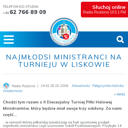
Słuchaj online
TELEFON DO STUDIA:
62 766 89 09
Radio Rodzina 103,1 FM
+48
NAJMŁODSI MINISTRANCI NA
TURNIEJU W LISKOWIE
19:02 28.02.2009
Aktualności
Pielgrzymka Kaliska
Radio Rodzina
Wiadomości
« Wróć
Chodzi tym razem o II Diecezjalny Turniej Piłki Halowej
Ministrantów, który będzie miał swoje trzy odsłony. Za nami
część...
...w ramach której piłkarską rywalizację na hali sportowej podjęli
najmłodsi ministranci czyli uczniowie Szkół Podstawowych. Przybyło 14