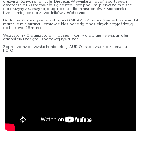
drużyn z różnych stron całej Diecezji. W wyniku zmagań sportowych
ostatecznie ukształtowało się następujące podium: pierwsze miejsce
dla drużyny z
Cieszyna
, druga lokata dla ministrantów z
Kucharek
i
trzecie miejsce dla zawodników z
Wołczyna
.
Dodajmy, że rozgrywki w kategorii GIMNAZJUM odbędą się w Liskowie 14
marca, a ministranci-uczniowie klas ponadgimnazjalnych przyjeżdżają
do Liskowa 28 marca.
Wszystkim - Organizatorom i Uczestnikom - gratulujemy wspaniałej
atmosfery i zaciętej, sportowej rywalizacji.
Zapraszamy do wysłuchania relacji AUDIO i skorzystania z serwisu
FOTO.