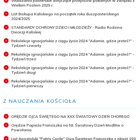
Wskazania pasterskie dotyczące przepisów pokutnych w związku z
Wielkim Postem 2025 r.
List Biskupa Kaliskiego na początek roku duszpasterskiego
2024/2025
STANDARDY OCHRONY DZIECI I MŁODZIEŻY - Radio Rodzina
Diecezji Kaliskiej
Rekolekcje ignacjańskie z ciągu życia 2024 "Adamie, gdzie jesteś?" -
Tydzień czwarty
Rekolekcje ignacjańskie z ciągu życia 2024 "Adamie, gdzie jesteś?" -
Tydzień trzeci
Rekolekcje ignacjańskie z ciągu życia 2024 "Adamie, gdzie jesteś?" -
Tydzień drugi
Rekolekcje ignacjańskie z ciągu życia 2024 "Adamie, gdzie jesteś?" -
Tydzień pierwszy
Z NAUCZANIA KOŚCIOŁA
ORĘDZIE OJCA ŚWIĘTEGO NA XXX ŚWIATOWY DZIEŃ CHOREGO
Orędzie Papieża Franciszka na 58. Światowy Dzień Modlitw o
Powołania
List Apostolski "Patris Corde" Ojca Świętego Franciszka z okazji 150.