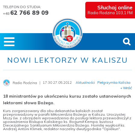
Słuchaj online
TELEFON DO STUDIA:
62 766 89 09
Radio Rodzina 103,1 FM
+48
NOWI LEKTORZY W KALISZU
17:30 27.05.2012
Aktualności
Pielgrzymka Kaliska
Radio Rodzina
« Wróć
18 ministrantów po ukończeniu kursu zostało ustanowionych
lektorami słowa Bożego.
Kurs zorganizowany dla obu dekanatów kaliskich został
przeprowadzony w parafii Miłosierdzia Bożego w Kaliszu. Uroczystej
Mszy św. z obrzędem wprowadzenia do posługi lektora przewodniczył z
upoważnienia Biskupa Kaliskiego ks. Bogumił Kempa, kustosz
Diecezjalnego Sanktuarium Miłosierdzia Bożego. Homilię wygłosił ks.
Andrzej Antoni Klimek, redaktor naczelny dwutygodnika "Opiekun".