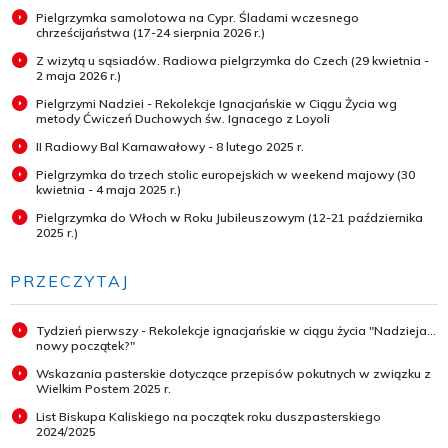
Pielgrzymka samolotowa na Cypr. Śladami wczesnego
chrześcijaństwa (17-24 sierpnia 2026 r.)
Z wizytą u sąsiadów. Radiowa pielgrzymka do Czech (29 kwietnia -
2 maja 2026 r.)
Pielgrzymi Nadziei - Rekolekcje Ignacjańskie w Ciągu Życia wg
metody Ćwiczeń Duchowych św. Ignacego z Loyoli
II Radiowy Bal Karnawałowy - 8 lutego 2025 r.
Pielgrzymka do trzech stolic europejskich w weekend majowy (30
kwietnia - 4 maja 2025 r.)
Pielgrzymka do Włoch w Roku Jubileuszowym (12-21 października
2025 r.)
PRZECZYTAJ
Tydzień pierwszy - Rekolekcje ignacjańskie w ciągu życia "Nadzieja...
nowy początek?"
Wskazania pasterskie dotyczące przepisów pokutnych w związku z
Wielkim Postem 2025 r.
List Biskupa Kaliskiego na początek roku duszpasterskiego
2024/2025