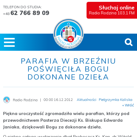
Słuchaj online
TELEFON DO STUDIA:
62 766 89 09
Radio Rodzina 103,1 FM
+48
PARAFIA W BRZEŹNIU
POŚWIĘCIŁA BOGU
DOKONANE DZIEŁA
00:00 16.12.2012
Aktualności
Pielgrzymka Kaliska
Radio Rodzina
« Wróć
Piękna uroczystość zgromadziła wielu parafian, którzy pod
przewodnictwem Pasterza Diecezji
Ks. Biskupa Edwarda
Janiaka, dziękowali Bogu za dokonane dzieła.
O piękno całego wydarzenia dbał Proboszcz Ks. Kan. dr Witold