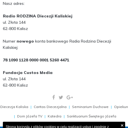
Nasz adres:
Radio RODZINA Diecezji Kaliskiej
ul. Złota 144
62-800 Kalisz
Numer
nowego
konta bankowego Radia Rodzina Diecezji
Kaliskiej:
78 1090 1128 0000 0001 5260 4471
Fundacja Custos Media
ul. Złota 144
62-800 Kalisz
Diecezja Kaliska
Caritas Diecezjalna
Seminarium Duchowe
Opiekun
Dom Józefa TV
Katedra
Sanktuarium Świętego Józefa
×
Strona korzysta z plików cookies w celu realizacji usług i zgodnie z