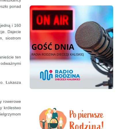
e mieszkańcy
zyszło ponad
 jedną i 160
cje. Dajecie
m, siostrom
anieście ten
e odważnymi
 o. Łukasza
py rowerowe
y królestwo
 pielgrzymom