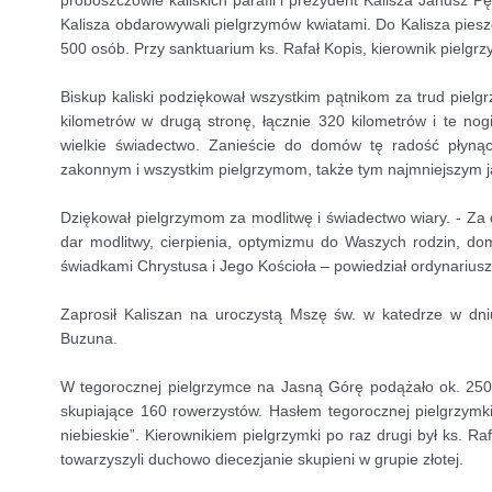
proboszczowie kaliskich parafii i prezydent Kalisza Janusz 
Kalisza obdarowywali pielgrzymów kwiatami. Do Kalisza pieszo
500 osób. Przy sanktuarium ks. Rafał Kopis, kierownik pielgrz
Biskup kaliski podziękował wszystkim pątnikom za trud pielgr
kilometrów w drugą stronę, łącznie 320 kilometrów i te nogi 
wielkie świadectwo. Zanieście do domów tę radość płynąc
zakonnym i wszystkim pielgrzymom, także tym najmniejszym
Dziękował pielgrzymom za modlitwę i świadectwo wiary. - Za 
dar modlitwy, cierpienia, optymizmu do Waszych rodzin, d
świadkami Chrystusa i Jego Kościoła – powiedział ordynariusz d
Zaprosił Kaliszan na uroczystą Mszę św. w katedrze w d
Buzuna.
W tegorocznej pielgrzymce na Jasną Górę podążało ok. 2500
skupiające 160 rowerzystów. Hasłem tegorocznej pielgrzymki
niebieskie”. Kierownikiem pielgrzymki po raz drugi był ks. 
towarzyszyli duchowo diecezjanie skupieni w grupie złotej.