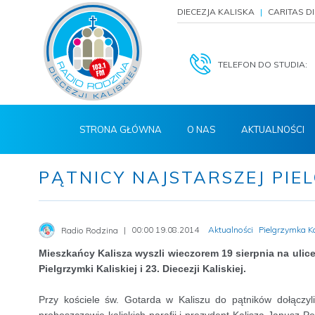
DIECEZJA KALISKA
CARITAS D
TELEFON DO STUDIA:
STRONA GŁÓWNA
O NAS
AKTUALNOŚCI
PĄTNICY NAJSTARSZEJ PIE
00:00 19.08.2014
Aktualności
Pielgrzymka K
Radio Rodzina
Mieszkańcy Kalisza wyszli wieczorem 19 sierpnia na ulic
Pielgrzymki Kaliskiej i 23. Diecezji Kaliskiej.
Przy kościele św. Gotarda w Kaliszu do pątników dołączyli: 