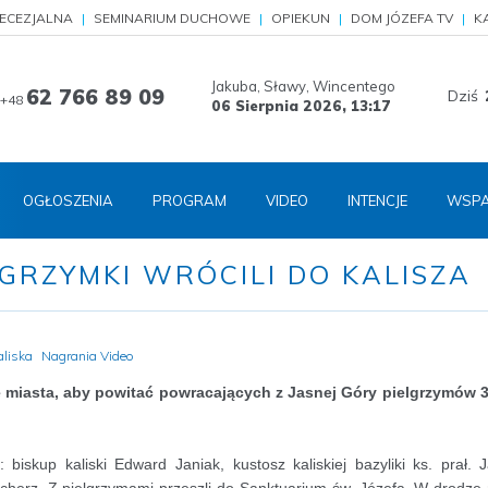
IECEZJALNA
SEMINARIUM DUCHOWE
OPIEKUN
DOM JÓZEFA TV
K
Jakuba, Sławy, Wincentego
62 766 89 09
Dziś
+48
06 Sierpnia 2026,
13:18
OGŁOSZENIA
PROGRAM
VIDEO
INTENCJE
WSPA
LGRZYMKI WRÓCILI DO KALISZA
aliska
Nagrania Video
e miasta, aby powitać powracających z Jasnej Góry pielgrzymów 3
biskup kaliski Edward Janiak, kustosz kaliskiej bazyliki ks. prał. 