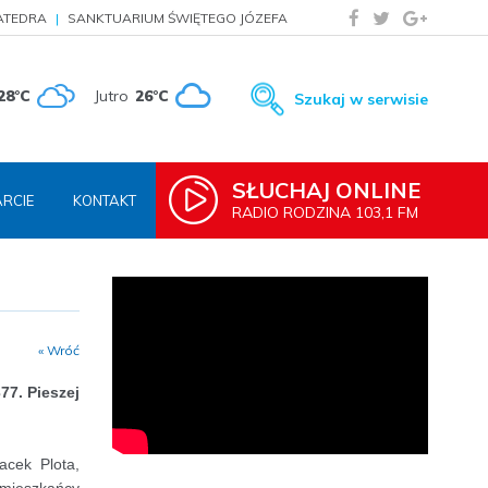
ATEDRA
SANKTUARIUM ŚWIĘTEGO JÓZEFA
28°C
Jutro
26°C
Szukaj w serwisie
SŁUCHAJ ONLINE
RCIE
KONTAKT
RADIO RODZINA 103,1 FM
« Wróć
77. Pieszej
Jacek Plota,