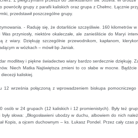
Pęcherz. Z pielgrzymami przeszli do Sanktuarium św. Józefa. W drodz
 powróciły grupy z parafii kaliskich oraz grupa z Chełmc. Łącznie pr
ymki, przedstawił poszczególne grupy.
zymowania. - Raduję się, że dotarliście szczęśliwie. 160 kilometrów w
Was przyniosły, niektóre okaleczałe, ale zanieśliście do Maryi inten
ą z wiary. Dziękuję szczególnie przewodnikom, kapłanom, kleryko
 jadącym w wózkach – mówił bp Janiak.
dar modlitwy i piękne świadectwo wiary bardzo serdecznie dziękuję. Z
omów. Niech Matka Najświętsza zmieni to co słabe w mocne. Bądźci
iecezji kaliskiej.
niu 12 września połączoną z wprowadzeniem biskupa pomocniczego
 osób w 24 grupach (12 kaliskich i 12 promienistych). Były też gru
 były słowa: „Błogosławieni ubodzy w duchu, albowiem do nich należ
Rafał Kopis, a ojcem duchownym – ks. Łukasz Pondel. Przez cały czas