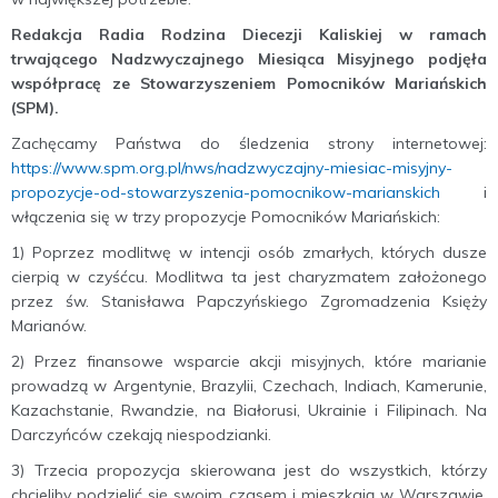
Redakcja Radia Rodzina Diecezji Kaliskiej w ramach
trwającego Nadzwyczajnego Miesiąca Misyjnego podjęła
współpracę ze Stowarzyszeniem Pomocników Mariańskich
(SPM).
Zachęcamy Państwa do śledzenia strony internetowej:
https://www.spm.org.pl/nws/nadzwyczajny-miesiac-misyjny-
propozycje-od-stowarzyszenia-pomocnikow-marianskich
i
włączenia się w trzy propozycje Pomocników Mariańskich:
1) Poprzez modlitwę w intencji osób zmarłych, których dusze
cierpią w czyśćcu. Modlitwa ta jest charyzmatem założonego
przez św. Stanisława Papczyńskiego Zgromadzenia Księży
Marianów.
2) Przez finansowe wsparcie akcji misyjnych, które marianie
prowadzą w Argentynie, Brazylii, Czechach, Indiach, Kamerunie,
Kazachstanie, Rwandzie, na Białorusi, Ukrainie i Filipinach. Na
Darczyńców czekają niespodzianki.
3) Trzecia propozycja skierowana jest do wszystkich, którzy
chcieliby podzielić się swoim czasem i mieszkają w Warszawie.