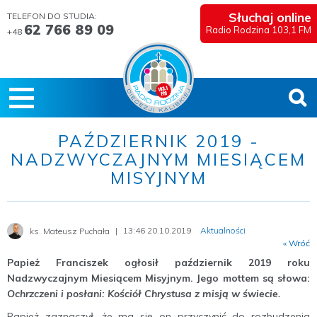
Słuchaj online
TELEFON DO STUDIA:
62 766 89 09
Radio Rodzina 103,1 FM
+48
PAŹDZIERNIK 2019 -
NADZWYCZAJNYM MIESIĄCEM
MISYJNYM
13:46 20.10.2019
Aktualności
ks. Mateusz Puchała
« Wróć
Papież Franciszek ogłosił październik 2019 roku
Nadzwyczajnym Miesiącem Misyjnym. Jego mottem są słowa:
Ochrzczeni i posłani: Kościół Chrystusa z misją w świecie.
Papież zaznaczył, że ma się on przyczynić do rozbudzenia