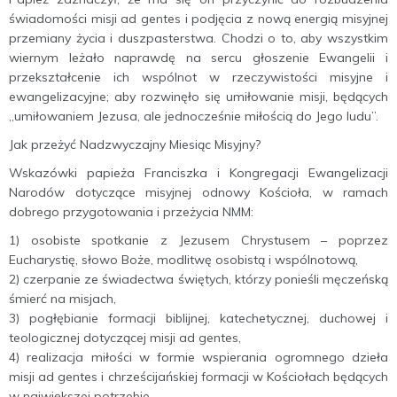
świadomości misji ad gentes i podjęcia z nową energią misyjnej
przemiany życia i duszpasterstwa. Chodzi o to, aby wszystkim
wiernym leżało naprawdę na sercu głoszenie Ewangelii i
przekształcenie ich wspólnot w rzeczywistości misyjne i
ewangelizacyjne; aby rozwinęło się umiłowanie misji, będących
„umiłowaniem Jezusa, ale jednocześnie miłością do Jego ludu”.
Jak przeżyć Nadzwyczajny Miesiąc Misyjny?
Wskazówki papieża Franciszka i Kongregacji Ewangelizacji
Narodów dotyczące misyjnej odnowy Kościoła, w ramach
dobrego przygotowania i przeżycia NMM:
1) osobiste spotkanie z Jezusem Chrystusem – poprzez
Eucharystię, słowo Boże, modlitwę osobistą i wspólnotową,
2) czerpanie ze świadectwa świętych, którzy ponieśli męczeńską
śmierć na misjach,
3) pogłębianie formacji biblijnej, katechetycznej, duchowej i
teologicznej dotyczącej misji ad gentes,
4) realizacja miłości w formie wspierania ogromnego dzieła
misji ad gentes i chrześcijańskiej formacji w Kościołach będących
w największej potrzebie.