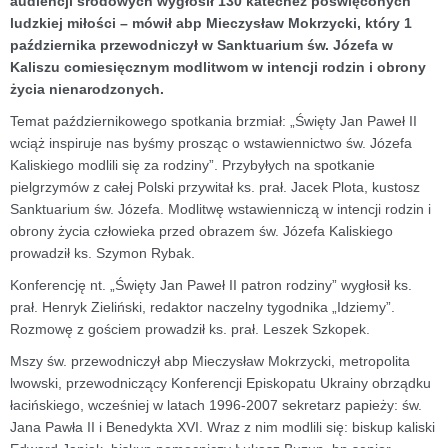
audiencji środowych wygłosił 130 katechez poświęconych
ludzkiej miłości – mówił abp Mieczysław Mokrzycki, który 1
października przewodniczył w Sanktuarium św. Józefa w
Kaliszu comiesięcznym modlitwom w intencji rodzin i obrony
życia nienarodzonych.
Temat październikowego spotkania brzmiał: „Święty Jan Paweł II
wciąż inspiruje nas byśmy prosząc o wstawiennictwo św. Józefa
Kaliskiego modlili się za rodziny”. Przybyłych na spotkanie
pielgrzymów z całej Polski przywitał ks. prał. Jacek Plota, kustosz
Sanktuarium św. Józefa. Modlitwę wstawienniczą w intencji rodzin i
obrony życia człowieka przed obrazem św. Józefa Kaliskiego
prowadził ks. Szymon Rybak.
Konferencję nt. „Święty Jan Paweł II patron rodziny” wygłosił ks.
prał. Henryk Zieliński, redaktor naczelny tygodnika „Idziemy”.
Rozmowę z gościem prowadził ks. prał. Leszek Szkopek.
Mszy św. przewodniczył abp Mieczysław Mokrzycki, metropolita
lwowski, przewodniczący Konferencji Episkopatu Ukrainy obrządku
łacińskiego, wcześniej w latach 1996-2007 sekretarz papieży: św.
Jana Pawła II i Benedykta XVI. Wraz z nim modlili się: biskup kaliski