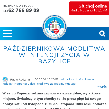
Słuchaj online
TELEFON DO STUDIA:
62 766 89 09
Radio Rodzina 103,1 FM
+48
PAŹDZIERNIKOWA MODLITWA
W INTENCJI ŻYCIA W
BAZYLICE
00:00 01.10.2015
Aktualności
Modlitwa za
Radio Rodzina
rodziny
Nagrania Video
Modlitwa za rodziny Audycje
« Wróć
W sercu Papieża rodzina zajmowała szczególne, wyjątkowe
miejsce. Świadczy o tym choćby to, że przez pięć lat swego
pontyfikatu od listopada 1979 do listopada 1984 roku podczas