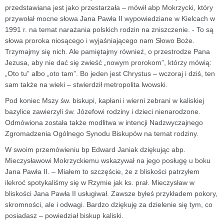
przedstawiana jest jako przestarzała – mówił abp Mokrzycki, który
przywołał mocne słowa Jana Pawła II wypowiedziane w Kielcach w
1991 r. na temat narażania polskich rodzin na zniszczenie. - To są
słowa proroka niosącego i wyjaśniającego nam Słowo Boże.
Trzymajmy się nich. Ale pamiętajmy również, o przestrodze Pana
Jezusa, aby nie dać się zwieść „nowym prorokom”, którzy mówią:
„Oto tu” albo „oto tam”. Bo jeden jest Chrystus – wczoraj i dziś, ten
sam także na wieki – stwierdził metropolita lwowski.
Pod koniec Mszy św. biskupi, kapłani i wierni zebrani w kaliskiej
bazylice zawierzyli św. Józefowi rodziny i dzieci nienarodzone.
Odmówiona została także modlitwa w intencji Nadzwyczajnego
Zgromadzenia Ogólnego Synodu Biskupów na temat rodziny.
W swoim przemówieniu bp Edward Janiak dziękując abp.
Mieczysławowi Mokrzyckiemu wskazywał na jego posługę u boku
Jana Pawła II. – Miałem to szczęście, że z bliskości patrzyłem
ilekroć spotykaliśmy się w Rzymie jak ks. prał. Mieczysław w
bliskości Jana Pawła II usługiwał. Zawsze byłeś przykładem pokory,
skromności, ale i odwagi. Bardzo dziękuję za dzielenie się tym, co
posiadasz – powiedział biskup kaliski.