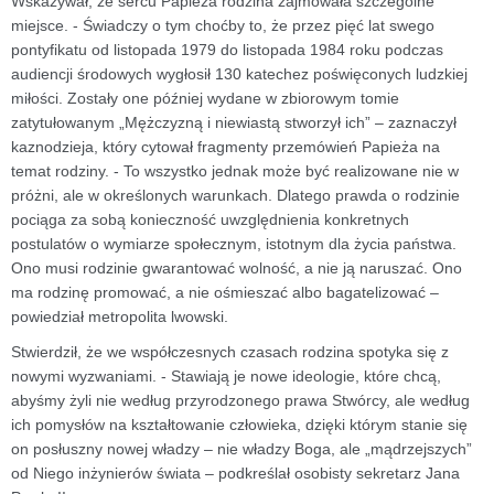
Wskazywał, że sercu Papieża rodzina zajmowała szczególne
miejsce. - Świadczy o tym choćby to, że przez pięć lat swego
pontyfikatu od listopada 1979 do listopada 1984 roku podczas
audiencji środowych wygłosił 130 katechez poświęconych ludzkiej
miłości. Zostały one później wydane w zbiorowym tomie
zatytułowanym „Mężczyzną i niewiastą stworzył ich” – zaznaczył
kaznodzieja, który cytował fragmenty przemówień Papieża na
temat rodziny. - To wszystko jednak może być realizowane nie w
próżni, ale w określonych warunkach. Dlatego prawda o rodzinie
pociąga za sobą konieczność uwzględnienia konkretnych
postulatów o wymiarze społecznym, istotnym dla życia państwa.
Ono musi rodzinie gwarantować wolność, a nie ją naruszać. Ono
ma rodzinę promować, a nie ośmieszać albo bagatelizować –
powiedział metropolita lwowski.
Stwierdził, że we współczesnych czasach rodzina spotyka się z
nowymi wyzwaniami. - Stawiają je nowe ideologie, które chcą,
abyśmy żyli nie według przyrodzonego prawa Stwórcy, ale według
ich pomysłów na kształtowanie człowieka, dzięki którym stanie się
on posłuszny nowej władzy – nie władzy Boga, ale „mądrzejszych”
od Niego inżynierów świata – podkreślał osobisty sekretarz Jana