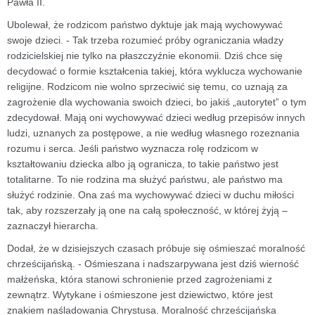
Pawła II.
Ubolewał, że rodzicom państwo dyktuje jak mają wychowywać
swoje dzieci. - Tak trzeba rozumieć próby ograniczania władzy
rodzicielskiej nie tylko na płaszczyźnie ekonomii. Dziś chce się
decydować o formie kształcenia takiej, która wyklucza wychowanie
religijne. Rodzicom nie wolno sprzeciwić się temu, co uznają za
zagrożenie dla wychowania swoich dzieci, bo jakiś „autorytet” o tym
zdecydował. Mają oni wychowywać dzieci według przepisów innych
ludzi, uznanych za postępowe, a nie według własnego rozeznania
rozumu i serca. Jeśli państwo wyznacza rolę rodzicom w
kształtowaniu dziecka albo ją ogranicza, to takie państwo jest
totalitarne. To nie rodzina ma służyć państwu, ale państwo ma
służyć rodzinie. Ona zaś ma wychowywać dzieci w duchu miłości
tak, aby rozszerzały ją one na całą społeczność, w której żyją –
zaznaczył hierarcha.
Dodał, że w dzisiejszych czasach próbuje się ośmieszać moralność
chrześcijańską. - Ośmieszana i nadszarpywana jest dziś wierność
małżeńska, która stanowi schronienie przed zagrożeniami z
zewnątrz. Wytykane i ośmieszone jest dziewictwo, które jest
znakiem naśladowania Chrystusa. Moralność chrześcijańska