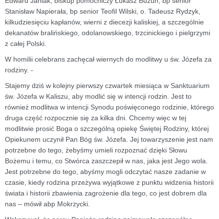
Edward Janiak, biskup pomocniczy Łukasz Buzun, bp senior
Stanisław Napierała, bp senior Teofil Wilski, o. Tadeusz Rydzyk,
kilkudziesięciu kapłanów, wierni z diecezji kaliskiej, a szczególnie
dekanatów bralińskiego, odolanowskiego, trzcinickiego i pielgrzymi
z całej Polski.
W homilii celebrans zachęcał wiernych do modlitwy u św. Józefa za
rodziny. -
Stajemy dziś w kolejny pierwszy czwartek miesiąca w Sanktuarium
św. Józefa w Kaliszu, aby modlić się w intencji rodzin. Jest to
również modlitwa w intencji Synodu poświęconego rodzinie, którego
druga część rozpocznie się za kilka dni. Chcemy więc w tej
modlitwie prosić Boga o szczególną opiekę Świętej Rodziny, której
Opiekunem uczynił Pan Bóg św. Józefa. Jej towarzyszenie jest nam
potrzebne do tego, żebyśmy umieli rozpoznać dzięki Słowu
Bożemu i temu, co Stwórca zaszczepił w nas, jaka jest Jego wola.
Jest potrzebne do tego, abyśmy mogli odczytać nasze zadanie w
czasie, kiedy rodzina przeżywa wyjątkowe z punktu widzenia historii
świata i historii zbawienia zagrożenie dla tego, co jest dobrem dla
nas – mówił abp Mokrzycki.