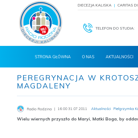
DIECEZJA KALISKA
CARITAS D
TELEFON DO STUDIA:
STRONA GŁÓWNA
O NAS
AKTUALNOŚCI
PEREGRYNACJA W KROTOSZY
MAGDALENY
16:00 31.07.2011
Aktualności
Pielgrzymka K
Radio Rodzina
Wielu wiernych przyszło do Maryi, Matki Boga, by oddawa