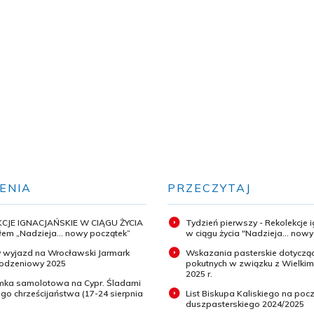
ENIA
PRZECZYTAJ
CJE IGNACJAŃSKIE W CIĄGU ŻYCIA
Tydzień pierwszy - Rekolekcje 
em „Nadzieja... nowy początek”
w ciągu życia "Nadzieja... now
 wyjazd na Wrocławski Jarmark
Wskazania pasterskie dotyczą
odzeniowy 2025
pokutnych w związku z Wielki
2025 r.
ymka samolotowa na Cypr. Śladami
o chrześcijaństwa (17-24 sierpnia
List Biskupa Kaliskiego na pocz
duszpasterskiego 2024/2025