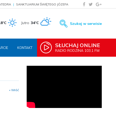
ATEDRA
SANKTUARIUM ŚWIĘTEGO JÓZEFA
18°C
Jutro
34°C
Szukaj w serwisie
SŁUCHAJ ONLINE
RCIE
KONTAKT
RADIO RODZINA 103,1 FM
« Wróć