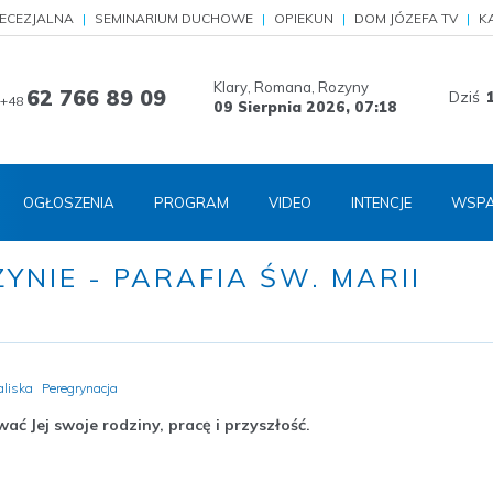
IECEZJALNA
SEMINARIUM DUCHOWE
OPIEKUN
DOM JÓZEFA TV
K
Klary, Romana, Rozyny
62 766 89 09
Dziś
+48
09 Sierpnia 2026,
07:18
OGŁOSZENIA
PROGRAM
VIDEO
INTENCJE
WSPA
NIE - PARAFIA ŚW. MARII
aliska
Peregrynacja
ć Jej swoje rodziny, pracę i przyszłość.