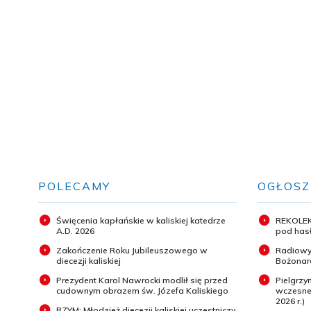
POLECAMY
OGŁOSZ
Święcenia kapłańskie w kaliskiej katedrze
REKOLEK
A.D. 2026
pod hasł
Zakończenie Roku Jubileuszowego w
Radiowy
diecezji kaliskiej
Bożonar
Prezydent Karol Nawrocki modlił się przed
Pielgrz
cudownym obrazem św. Józefa Kaliskiego
wczesneg
2026 r.)
RZYM: Młodzież diecezji kaliskiej uczestniczy