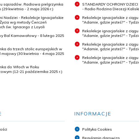
 u sąsiadów. Radiowa pielgrzymka
STANDARDY OCHRONY DZIECI 
 (29 kwietnia - 2 maja 2026 r.)
- Radio Rodzina Diecezji Kaliski
mi Nadziei - Rekolekcje Ignacjańskie
Rekolekcje ignacjańskie z ciągu
 Życia wg metody Ćwiczeń
"Adamie, gdzie jesteś?" - Tydz
h św. Ignacego z Loyoli
Rekolekcje ignacjańskie z ciągu
wy Bal Karnawałowy - 8 lutego 2025
"Adamie, gdzie jesteś?" - Tydzi
Rekolekcje ignacjańskie z ciągu
mka do trzech stolic europejskich w
"Adamie, gdzie jesteś?" - Tydzi
majowy (30 kwietnia - 4 maja 2025
Rekolekcje ignacjańskie z ciągu
"Adamie, gdzie jesteś?" - Tydz
ymka do Włoch w Roku
zowym (12-21 października 2025 r.)
E
INFORMACJE
ości
Polityka Cookies
Regulamin darowizn