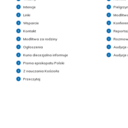
Intencje
Pielgrzy
Linki
Modlitwa
Wsparcie
Konferen
Kontakt
Reporta
Modlitwa za rodziny
Rozmow
Ogłoszenia
Audycje 
Kuria diecezjalna informuje
Audycje
Pisma episkopatu Polski
Z nauczania Kościoła
Przeczytaj