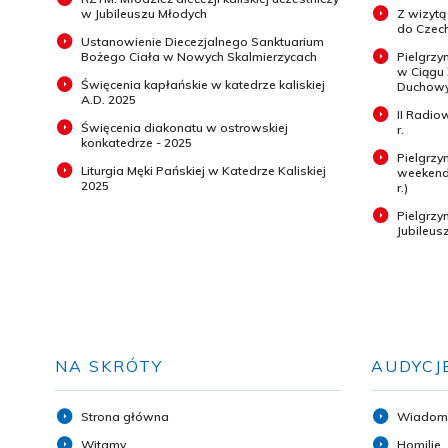
w Jubileuszu Młodych
Z wizytą
do Czech
Ustanowienie Diecezjalnego Sanktuarium
Bożego Ciała w Nowych Skalmierzycach
Pielgrzy
w Ciągu
Święcenia kapłańskie w katedrze kaliskiej
Duchowyc
A.D. 2025
II Radio
Święcenia diakonatu w ostrowskiej
r.
konkatedrze - 2025
Pielgrzy
Liturgia Męki Pańskiej w Katedrze Kaliskiej
weekend 
2025
r.)
Pielgrz
Jubileus
NA SKRÓTY
AUDYCJ
Strona główna
Wiadom
Witamy
Homilie