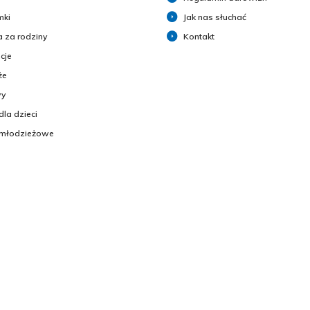
mki
Jak nas słuchać
 za rodziny
Kontakt
cje
że
y
dla dzieci
 młodzieżowe