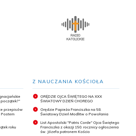
Z NAUCZANIA KOŚCIOŁA
ignacjańskie
ORĘDZIE OJCA ŚWIĘTEGO NA XXX
y początek?"
ŚWIATOWY DZIEŃ CHOREGO
ce przepisów
Orędzie Papieża Franciszka na 58.
m Postem
Światowy Dzień Modlitw o Powołania
List Apostolski "Patris Corde" Ojca Świętego
ątek roku
Franciszka z okazji 150. rocznicy ogłoszenia
św. Józefa patronem Kościo