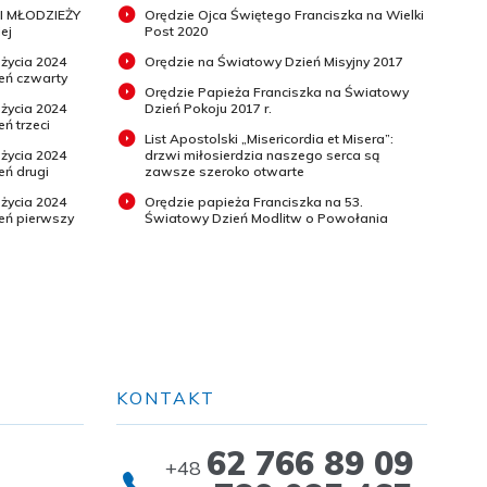
I MŁODZIEŻY
Orędzie Ojca Świętego Franciszka na Wielki
ej
Post 2020
 życia 2024
Orędzie na Światowy Dzień Misyjny 2017
ień czwarty
Orędzie Papieża Franciszka na Światowy
 życia 2024
Dzień Pokoju 2017 r.
eń trzeci
List Apostolski „Misericordia et Misera”:
 życia 2024
drzwi miłosierdzia naszego serca są
eń drugi
zawsze szeroko otwarte
 życia 2024
Orędzie papieża Franciszka na 53.
ień pierwszy
Światowy Dzień Modlitw o Powołania
KONTAKT
62 766 89 09
+48