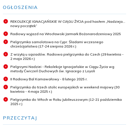
OGŁOSZENIA
REKOLEKCJE IGNACJAŃSKIE W CIĄGU ŻYCIA pod hasłem „Nadzieja...
nowy początek”
Radiowy wyjazd na Wrocławski Jarmark Bożonarodzeniowy 2025
Pielgrzymka samolotowa na Cypr. Śladami wczesnego
chrześcijaństwa (17-24 sierpnia 2026 r.)
Z wizytą u sąsiadów. Radiowa pielgrzymka do Czech (29 kwietnia -
2 maja 2026 r.)
Pielgrzymi Nadziei - Rekolekcje Ignacjańskie w Ciągu Życia wg
metody Ćwiczeń Duchowych św. Ignacego z Loyoli
II Radiowy Bal Karnawałowy - 8 lutego 2025 r.
Pielgrzymka do trzech stolic europejskich w weekend majowy (30
kwietnia - 4 maja 2025 r.)
Pielgrzymka do Włoch w Roku Jubileuszowym (12-21 października
2025 r.)
PRZECZYTAJ