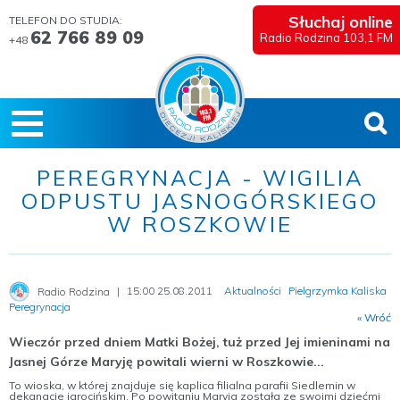
Słuchaj online
TELEFON DO STUDIA:
62 766 89 09
Radio Rodzina 103,1 FM
+48
PEREGRYNACJA - WIGILIA
ODPUSTU JASNOGÓRSKIEGO
W ROSZKOWIE
15:00 25.08.2011
Aktualności
Pielgrzymka Kaliska
Radio Rodzina
Peregrynacja
« Wróć
Wieczór przed dniem Matki Bożej, tuż przed Jej imieninami na
Jasnej Górze Maryję powitali wierni w Roszkowie...
To wioska, w której znajduje się kaplica filialna parafii Siedlemin w
dekanacie jarocińskim. Po powitaniu Maryja została ze swoimi dziećmi