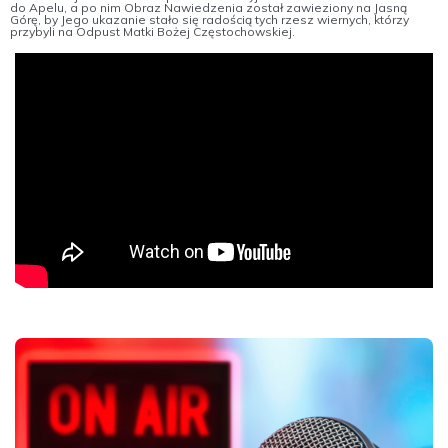
do Apelu, a po nim Obraz Nawiedzenia został zawieziony na Jasną
Górę, by Jego ukazanie stało się radością tych rzesz wiernych, którzy
przybyli na Odpust Matki Bożej Częstochowskiej.