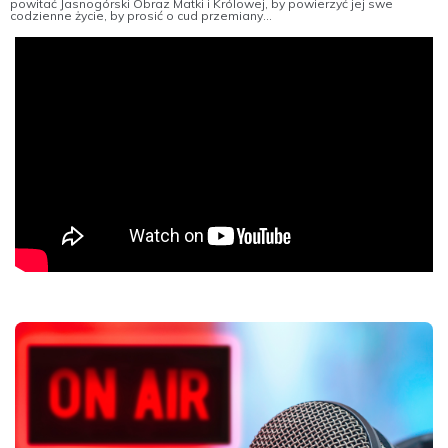
powitać Jasnogórski Obraz Matki i Królowej, by powierzyć jej swe
codzienne życie, by prosić o cud przemiany...