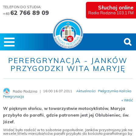
Słuchaj online
TELEFON DO STUDIA:
62 766 89 09
Radio Rodzina 103,1 FM
+48
PERERGRYNACJA - JANKÓW
PRZYGODZKI WITA MARYJĘ
16:00 16.07.2011
Aktualności
Pielgrzymka Kaliska
Radio Rodzina
Peregrynacja
« Wróć
W pięknym słońcu, w towarzystwie motocyklistów, Maryja
przybyła do parafii, gdzie patronem jest jej Oblubieniec, św.
Józef.
Widać było radość w to sobotnie popołudnie. Janków przystrojony jak na
wesele.Wielu mieszkańców parafii przybyło do kościoła parafialnego by