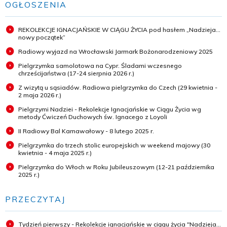
OGŁOSZENIA
REKOLEKCJE IGNACJAŃSKIE W CIĄGU ŻYCIA pod hasłem „Nadzieja...
nowy początek”
Radiowy wyjazd na Wrocławski Jarmark Bożonarodzeniowy 2025
Pielgrzymka samolotowa na Cypr. Śladami wczesnego
chrześcijaństwa (17-24 sierpnia 2026 r.)
Z wizytą u sąsiadów. Radiowa pielgrzymka do Czech (29 kwietnia -
2 maja 2026 r.)
Pielgrzymi Nadziei - Rekolekcje Ignacjańskie w Ciągu Życia wg
metody Ćwiczeń Duchowych św. Ignacego z Loyoli
II Radiowy Bal Karnawałowy - 8 lutego 2025 r.
Pielgrzymka do trzech stolic europejskich w weekend majowy (30
kwietnia - 4 maja 2025 r.)
Pielgrzymka do Włoch w Roku Jubileuszowym (12-21 października
2025 r.)
PRZECZYTAJ
Tydzień pierwszy - Rekolekcje ignacjańskie w ciągu życia "Nadzieja...