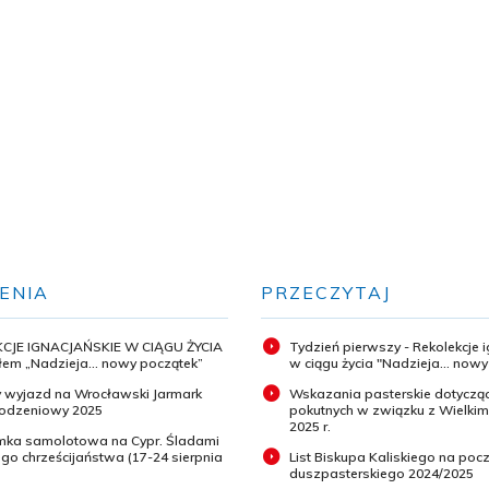
ENIA
PRZECZYTAJ
CJE IGNACJAŃSKIE W CIĄGU ŻYCIA
Tydzień pierwszy - Rekolekcje 
em „Nadzieja... nowy początek”
w ciągu życia "Nadzieja... now
 wyjazd na Wrocławski Jarmark
Wskazania pasterskie dotyczą
odzeniowy 2025
pokutnych w związku z Wielki
2025 r.
ymka samolotowa na Cypr. Śladami
o chrześcijaństwa (17-24 sierpnia
List Biskupa Kaliskiego na pocz
duszpasterskiego 2024/2025