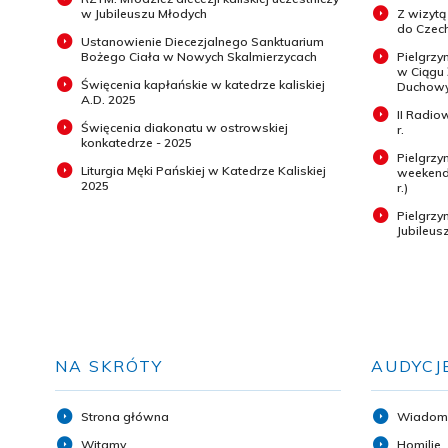
w Jubileuszu Młodych
Z wizytą
do Czech
Ustanowienie Diecezjalnego Sanktuarium
Bożego Ciała w Nowych Skalmierzycach
Pielgrzy
w Ciągu
Święcenia kapłańskie w katedrze kaliskiej
Duchowyc
A.D. 2025
II Radio
Święcenia diakonatu w ostrowskiej
r.
konkatedrze - 2025
Pielgrzy
Liturgia Męki Pańskiej w Katedrze Kaliskiej
weekend 
2025
r.)
Pielgrz
Jubileus
NA SKRÓTY
AUDYCJ
Strona główna
Wiadom
Witamy
Homilie