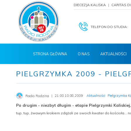
DIECEZJA KALISKA
CARITAS D
TELEFON DO STUDIA:
STRONA GŁÓWNA
O NAS
AKTUALNOŚCI
PIELGRZYMKA 2009 - PIE
21:00 10.08.2009
Aktualności
Pielgrzymka K
Radio Rodzina
Po drugim - niezbyt długim - etapie Pielgrzymki Kaliskie
tup, tup, żwawym krokiem zdążali ze swoich kwater do kościoła... na