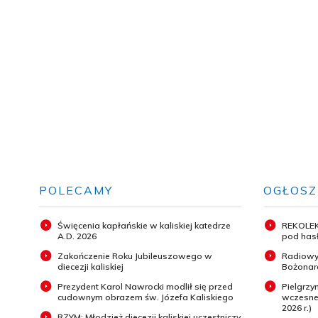
POLECAMY
OGŁOSZ
Święcenia kapłańskie w kaliskiej katedrze
REKOLEK
A.D. 2026
pod hasł
Zakończenie Roku Jubileuszowego w
Radiowy
diecezji kaliskiej
Bożonar
Prezydent Karol Nawrocki modlił się przed
Pielgrz
cudownym obrazem św. Józefa Kaliskiego
wczesneg
2026 r.)
RZYM: Młodzież diecezji kaliskiej uczestniczy