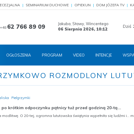
IECEZJALNA
SEMINARIUM DUCHOWE
OPIEKUN
DOM JÓZEFA TV
K
Jakuba, Sławy, Wincentego
62 766 89 09
Dziś
+48
06 Sierpnia 2026,
10:12
OGŁOSZENIA
PROGRAM
VIDEO
INTENCJE
WSPA
LGRZYMKOWO ROZMODLONY LUT
aliska
Pielgrzymki
j, po krótkim odpoczynku pątnicy tuż przed godziną 20-tą...
 modlitwę. O 20-tej, ogromna lututowska świątynia wypełniła się ludźmi i... m