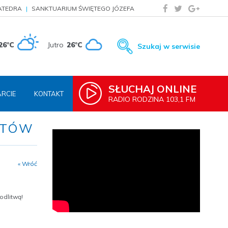
ATEDRA
SANKTUARIUM ŚWIĘTEGO JÓZEFA
26°C
Jutro
26°C
Szukaj w serwisie
SŁUCHAJ ONLINE
RCIE
KONTAKT
RADIO RODZINA 103,1 FM
UTÓW
« Wróć
odlitwą!