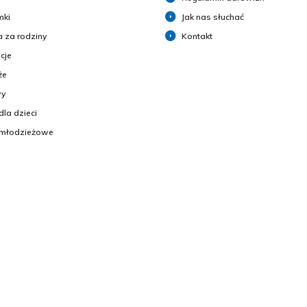
mki
Jak nas słuchać
 za rodziny
Kontakt
cje
że
y
dla dzieci
 młodzieżowe