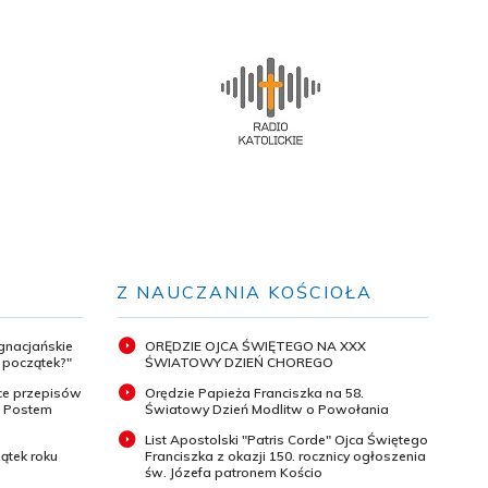
Z NAUCZANIA KOŚCIOŁA
ignacjańskie
ORĘDZIE OJCA ŚWIĘTEGO NA XXX
y początek?"
ŚWIATOWY DZIEŃ CHOREGO
ce przepisów
Orędzie Papieża Franciszka na 58.
m Postem
Światowy Dzień Modlitw o Powołania
List Apostolski "Patris Corde" Ojca Świętego
ątek roku
Franciszka z okazji 150. rocznicy ogłoszenia
św. Józefa patronem Kościo