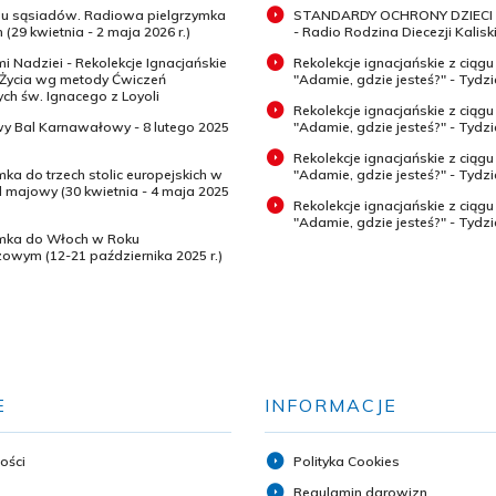
 u sąsiadów. Radiowa pielgrzymka
STANDARDY OCHRONY DZIECI 
 (29 kwietnia - 2 maja 2026 r.)
- Radio Rodzina Diecezji Kaliski
mi Nadziei - Rekolekcje Ignacjańskie
Rekolekcje ignacjańskie z ciągu
 Życia wg metody Ćwiczeń
"Adamie, gdzie jesteś?" - Tydz
h św. Ignacego z Loyoli
Rekolekcje ignacjańskie z ciągu
wy Bal Karnawałowy - 8 lutego 2025
"Adamie, gdzie jesteś?" - Tydzi
Rekolekcje ignacjańskie z ciągu
mka do trzech stolic europejskich w
"Adamie, gdzie jesteś?" - Tydzi
majowy (30 kwietnia - 4 maja 2025
Rekolekcje ignacjańskie z ciągu
"Adamie, gdzie jesteś?" - Tydz
ymka do Włoch w Roku
zowym (12-21 października 2025 r.)
E
INFORMACJE
ości
Polityka Cookies
Regulamin darowizn