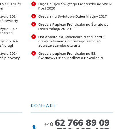
I MŁODZIEŻY
Orędzie Ojca Świętego Franciszka na Wielki
ej
Post 2020
 życia 2024
Orędzie na Światowy Dzień Misyjny 2017
ień czwarty
Orędzie Papieża Franciszka na Światowy
 życia 2024
Dzień Pokoju 2017 r.
eń trzeci
List Apostolski „Misericordia et Misera”:
 życia 2024
drzwi miłosierdzia naszego serca są
eń drugi
zawsze szeroko otwarte
 życia 2024
Orędzie papieża Franciszka na 53.
ień pierwszy
Światowy Dzień Modlitw o Powołania
KONTAKT
62 766 89 09
+48