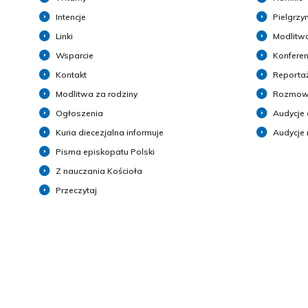
Intencje
Pielgrzy
Linki
Modlitwa
Wsparcie
Konferen
Kontakt
Reporta
Modlitwa za rodziny
Rozmow
Ogłoszenia
Audycje 
Kuria diecezjalna informuje
Audycje
Pisma episkopatu Polski
Z nauczania Kościoła
Przeczytaj